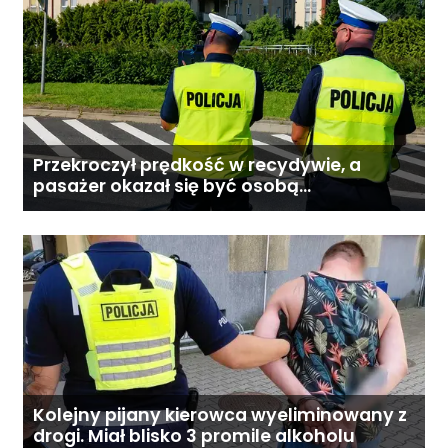
Przekroczył prędkość w recydywie, a
pasażer okazał się być osobą
poszukiwaną
Kolejny pijany kierowca wyeliminowany z
drogi. Miał blisko 3 promile alkoholu