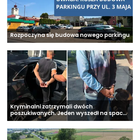
284 828 Poniedziałek–piątek,
9:00–18:00
Rozpoczyna się budowa nowego parkingu
Kryminalni zatrzymali dwóch
poszukiwanych. Jeden wyszedł na spacer,
drugi ukrywał się pod łóżkiem