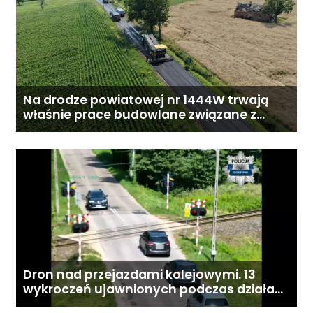
Na drodze powiatowej nr 1444W trwają
właśnie prace budowlane związane z
przebudową drogi
Dron nad przejazdami kolejowymi. 13
wykroczeń ujawnionych podczas działań
„Bezpieczny przejazd kolejowy”