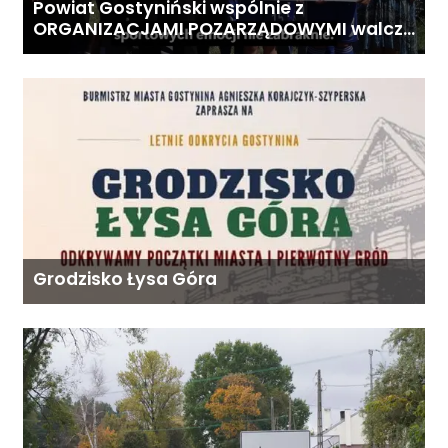
Powiat Gostyniński wspólnie z
ORGANIZACJAMI POZARZĄDOWYMI walczą
o środki z Budżetu Obywatelskiego
Mazowsza dla Organizacji z naszego
terenu!
Grodzisko Łysa Góra