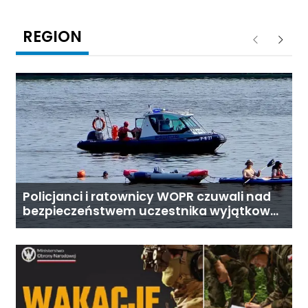
REGION
Poprzednie
Następ
Policjanci i ratownicy WOPR czuwali nad
bezpieczeństwem uczestnika wyjątkowej
wyprawy