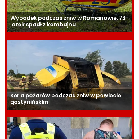
299 ZŁ! Dowiedz się więcej:
https://www.stronaza299.pl/
Wypadek podczas żniw w Romanowie. 73-
Facebook:
latek spadł z kombajnu
https://www.facebook.com/stron
ainternetowaza299pln
Seria pożarów podczas żniw w powiecie
gostynińskim