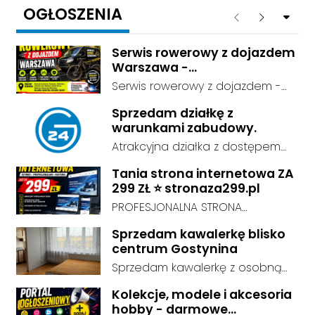
OGŁOSZENIA
Rozwiń 
Poprzednie
Następne
Serwis rowerowy z dojazdem
Warszawa -
mobilnyserwisrowerowy.7m.
Serwis rowerowy z dojazdem -
pl
odbieramy rower spod domu i
Sprzedam działkę z
odwozimy gotowy do jazdy.
warunkami zabudowy.
Dojeżdżamy do Konstancina-
Atrakcyjna działka z dostępem
Jeziornej, Piaseczna,
do sieci energetycznej i wodnej,
Józefosławia, Julianowa, Góry
Tania strona internetowa ZA
o powierzchni 0,4ha , przy drodze
Kalwarii, Zalesia Górnego,
299 ZŁ ⭐ stronaza299.pl
asfaltowej.
Nadarzyna, Raszyna oraz
PROFESJONALNA STRONA
Warszawy: Wilanów, Mokotów,
INTERNETOWA ZA 299 ZŁ! Chcesz
Sprzedam kawalerkę blisko
Ursynów, Wawer. Przeglądy,
mieć profesjonalną stronę
centrum Gostynina
naprawy, e-bike, cargo, rowery
internetową, ale nie chcesz
Sprzedam kawalerkę z osobną
trójkołowe, spawanie ram
wydawać tysięcy złotych?
kuchnią, łazienką i przedpokojem.
aluminiowych, stalowych i
Zamów nowoczesną stronę
Kolekcje, modele i akcesoria
Stan dobry - do zamieszkania, 3
magnezowych. Pełny zakres
WWW już za 299 zł! Tworzymy
hobby - darmowe