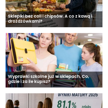
Sklepiki bez coli i chipsów. A co z kawą i
drożdżówkami?
Wyprawki szkolne już w sklepach. Co,
gdzie i za ile kupisz?