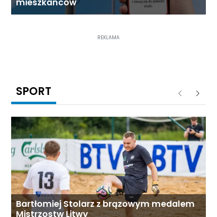
mieszkańców
REKLAMA
SPORT
Poprzednie
Następ
Bartłomiej Stolarz z brązowym medalem
Mistrzostw Litwy