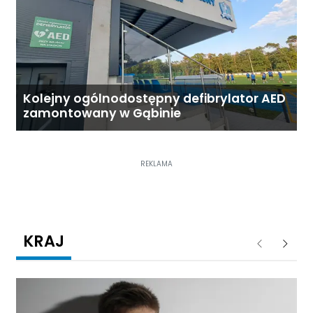
Kolejny ogólnodostępny defibrylator AED
zamontowany w Gąbinie
REKLAMA
KRAJ
Poprzednie
Następ