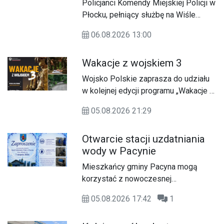
Policjanci Komendy Miejskiej Policji w
uczestnika wyjątkowej
Płocku, pełniący służbę na Wiśle
wyprawy
wspólnie z ratownikami Wodnego
06.08.2026 13:00
Ochotniczego Pogotowia
Ratunkowego, każdego dnia dbają o
Wakacje z wojskiem 3
bezpieczeństwo osób
wypoczywających nad wodą oraz
Wojsko Polskie zaprasza do udziału
korzystających z rzeki. Ostatnia
w kolejnej edycji programu „Wakacje z
służba przyniosła jednak wyjątkową i
wojskiem 3” - dobrowolnego,
niecodzienną sytuację.
05.08.2026 21:29
bezpłatnego szkolenia wojskowego
skierowanego przede wszystkim do
Otwarcie stacji uzdatniania
młodych osób, które chcą aktywnie i
wody w Pacynie
wartościowo spędzić część wakacji,
zdobyć nowe doświadczenia oraz
Mieszkańcy gminy Pacyna mogą
sprawdzić się w wymagających, ale
korzystać z nowoczesnej
niezwykle ciekawych warunkach
i rozbudowanej stacji uzdatniania
służby wojskowej.
05.08.2026 17:42
1
wody. Dzięki temu zwiększy się
bezpieczeństwo dostaw wody pitnej i