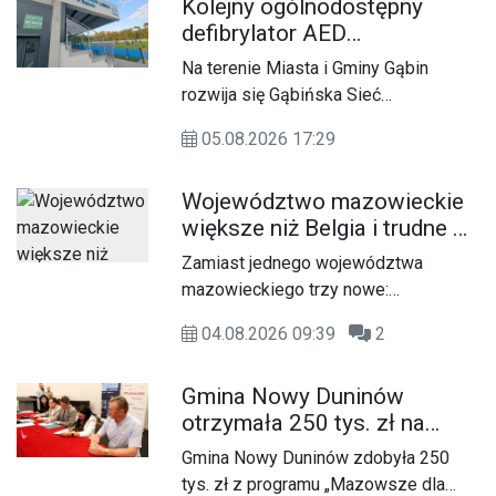
Kolejny ogólnodostępny
poprawi jakość infrastruktury
defibrylator AED
wodociągowej w gminie. Inwestycja
zamontowany w Gąbinie
została zrealizowana dzięki
Na terenie Miasta i Gminy Gąbin
dofinansowaniu z Krajowego Planu
rozwija się Gąbińska Sieć
Odbudowy i Zwiększania Odporności
Defibrylatorów AED. Inicjatywa
przekazanemu za pośrednictwem
05.08.2026 17:29
Stowarzyszenia Razem-dla Miasta i
samorządu Mazowsza. W otwarciu
Gminy Gąbin na czele z Prezesem
SUW weźmie udział marszałek Adam
Województwo mazowieckie
Jakubem Ziółkowskim stale
Struzik.
większe niż Belgia i trudne w
powiększa się o kolejne
zarządzaniu. Eksperci
ogólnodostępne punkty ze sprzętem
Zamiast jednego województwa
proponują podział centralnej
ratującym życie w sytuacji
mazowieckiego trzy nowe:
Polski
wystąpienia nagłego zatrzymania
warszawskie, płocko-siedleckie i
krążenia.
04.08.2026 09:39
2
staropolskie, które połączyłoby
region radomski z województwem
Gmina Nowy Duninów
świętokrzyskim. Z taką propozycją
otrzymała 250 tys. zł na
wyszedł niedawno ekspert Instytutu
oświetlenie stadionu
Sobieskiego dr Łukasz Zaborowski.
Gmina Nowy Duninów zdobyła 250
Zdaniem autora koncepcji nowy
tys. zł z programu „Mazowsze dla