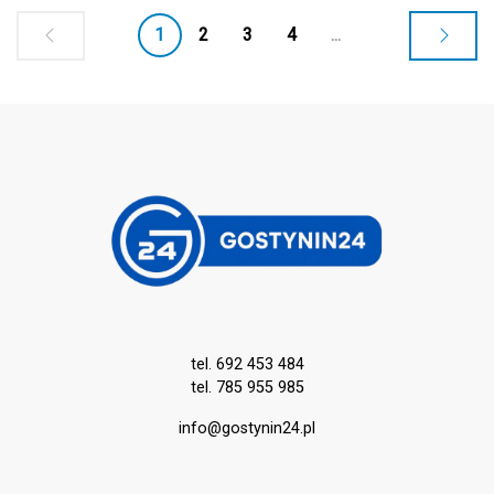
dostęp do wody dla znacznej części
1
2
3
4
...
mieszkańców.
tel. 692 453 484
tel. 785 955 985
info@gostynin24.pl