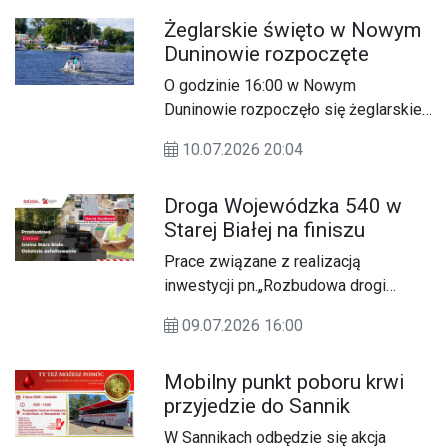
2026 roku w Centrum Edukacji przy al.
Żeglarskie święto w Nowym
Kobylińskiego 25.
Duninowie rozpoczęte
O godzinie 16:00 w Nowym
Duninowie rozpoczęło się żeglarskie
święto, które łączy sportowe emocje
10.07.2026 20:04
z rodzinną rozrywką. Pierwszy dzień
wydarzenia otworzył wyjątkowy
Droga Wojewódzka 540 w
weekend koncertów, animacji i
Starej Białej na finiszu
zapowiedzi regatowej rywalizacji na
wodzie.
Prace związane z realizacją
inwestycji pn.„Rozbudowa drogi
wojewódzkiej nr 540 na odcinku od
09.07.2026 16:00
km 6+435 do km 8+310 na terenie
gminy Stara Biała, powiat płocki,
Mobilny punkt poboru krwi
województwo mazowieckie”
przyjedzie do Sannik
wkroczyły w decydującą fazę.
W Sannikach odbędzie się akcja