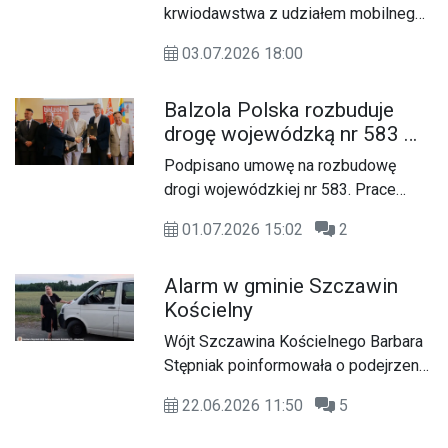
krwiodawstwa z udziałem mobilnego
punktu poboru krwi. Organizatorzy
03.07.2026 18:00
zachęcają mieszkańców do udziału,
podkreślając, że obecność dawców
Balzola Polska rozbuduje
może realnie pomóc potrzebującym.
drogę wojewódzką nr 583 w
gminie Pacyna
Podpisano umowę na rozbudowę
drogi wojewódzkiej nr 583. Prace
będą prowadzone od granicy
01.07.2026 15:02
2
województwa łódzkiego do
miejscowości Model.
Alarm w gminie Szczawin
Kościelny
Wójt Szczawina Kościelnego Barbara
Stępniak poinformowała o podejrzeniu
sabotażu sieci wodociągowej. Jak
22.06.2026 11:50
5
przekazała, ktoś zamknął kilka zasuw
na głównych magistralach, odcinając