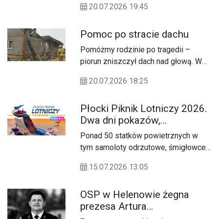
20.07.2026 19:45
służbę nasza Druhna Justyna
Kamińska.
Pomoc po stracie dachu
Pomóżmy rodzinie po tragedii –
piorun zniszczył dach nad głową. W
wyniku uderzenia pioruna doszło do
20.07.2026 18:25
poważnych zniszczeń dachu ich
domu.
Płocki Piknik Lotniczy 2026.
Dwa dni pokazów,
rodzinnych atrakcji i wielkie
Ponad 50 statków powietrznych w
lotnicze widowisko w Płocku
tym samoloty odrzutowe, śmigłowce,
formacje pokazowe, goście z Polski i
15.07.2026 13:05
zagranicy, rodzinne strefy atrakcji oraz
mocny komponent bezpieczeństwa i
OSP w Helenowie żegna
obronności - tak zapowiada się Płocki
prezesa Artura
Piknik Lotniczy 2026. Wydarzenie
Rędzikowskiego
odbędzie się w dniach 7-8 sierpnia