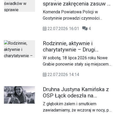
kwota przeznaczona jest na realizację
sprawie zakręcenia zasuw na
nowych zadań, jak również tych
wodociągu w gminie
Komenda Powiatowa Policji w
kontynuowanych z lat ubiegłych.
Szczawin Kościelny
Gostyninie prowadzi czynności
wyjaśniające w sprawie celowego
22.07.2026 16:01
4
zakręcenia zasuw na głównych
magistralach wodociągowych na
Rodzinnie, aktywnie i
terenie gminy Szczawin Kościelny.
charytatywnie – Drugi
Rodzinny Rajd Rowerowy w
W sobotę, 18 lipca 2026 roku Nowe
Nowym Grabiu
Grabie ponownie stały się miejscem
wyjątkowego wydarzenia, które
22.07.2026 14:14
połączyło miłośników aktywnego
wypoczynku, rodzinnej integracji oraz
Druhna Justyna Kamińska z
pomagania. Odbył się Drugi Rodzinny
OSP Łąck odeszła na
Rajd Rowerowy w Nowym Grabiu,
wieczną służbę
objęty Honorowym Patronatem
Z głębokim żalem i smutkiem
Burmistrza Miasta i Gminy Gąbin
zawiadamiamy, że wczoraj w nocy, po
Krzysztofa Jadczaka.
ciężkiej chorobie, odeszła na wieczną