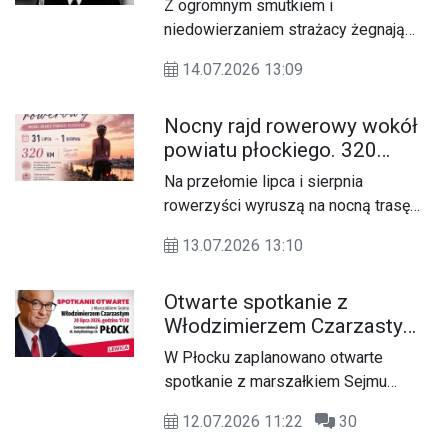
Z ogromnym smutkiem i
2026 roku na Lotnisku w Płocku.
niedowierzaniem strażacy żegnają
Prezesa Artura Rędzikowskiego, który
14.07.2026 13:09
przez blisko 15 lat kierował
jednostką, oddając jej serce, czas i
Nocny rajd rowerowy wokół
całą swoją energię.
powiatu płockiego. 320
kilometrów do przejechania
Na przełomie lipca i sierpnia
rowerzyści wyruszą na nocną trasę
wokół granic powiatu płockiego.
13.07.2026 13:10
Organizatorzy stawiają na swobodne
tempo i przygodę.
Otwarte spotkanie z
Włodzimierzem Czarzastym
odbędzie się w Płocku
W Płocku zaplanowano otwarte
spotkanie z marszałkiem Sejmu
Włodzimierzem Czarzastym.
12.07.2026 11:22
30
Wydarzenie ma odbyć się 20 lipca