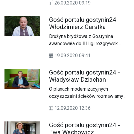
26.09.2020 09:19
rozmawia z Barbarą Konarską-
Pabiniak, pomysłodawcą i redaktorem
Gość portalu gostynin24 -
książki.
Włodzimierz Garstka
Drużyna brydżowa z Gostynina
awansowała do III ligi rozgrywek
Polskiego Związku Brydża
19.09.2020 09:41
Sportowego. O planach na najbliższy
sezon rozmawiamy z kapitanem
Gość portalu gostynin24 -
drużyny Włodzimierzem Garstką.
Władysław Dziachan
O planach modernizacyjnych
oczyszczalni ścieków rozmawiamy z
prezesem Miejskiego
12.09.2020 12:36
Przedsiębiorstwa Komunalnego
Władysławem Dziachanem.
Gość portalu gostynin24 -
Ewa Wachowicz