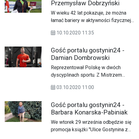
Przemysław Dobrzyński
Kalinowskim.&nbsp;
W wieku 42 lat pokazuje, że można
łamać bariery w aktywności fizycznej i
wziąć udział w maratonie. Z
10.10.2020 11:35
gostynińskim triathlonistą
Przemysławem Dobrzyńskim
Gość portalu gostynin24 -
rozmawia Andrzej Adamski.
Damian Dombrowski
Reprezentował Polskę w dwóch
dyscyplinach sportu. Z Mistrzem
Europy w kulturystyce Damianem
03.10.2020 11:00
Dombrowskim rozmawia Andrzej
Adamski.
Gość portalu gostynin24 -
Barbara Konarska-Pabiniak
We wtorek 29 września odbędzie się
promocja książki "Ulice Gostynina z
historią w tle". Andrzej Adamski