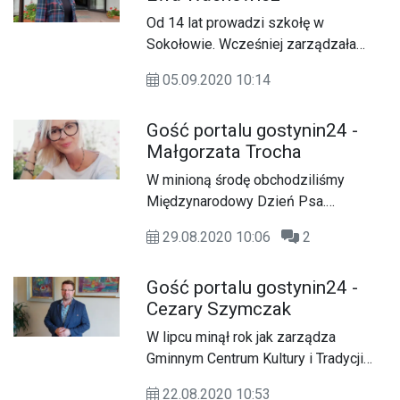
Od 14 lat prowadzi szkołę w
Sokołowie. Wcześniej zarządzała
szkołą w Białem. Z dyrektorem
05.09.2020 10:14
Szkoły Podstawowej w Sokołowie
Ewą Wachowicz o nowych warunkach
Gość portalu gostynin24 -
nauczania z uwagi na koronawirusa i o
Małgorzata Trocha
jubileuszu 25-lecia dyrektorowania
rozmawia Andrzej Adamski.
W minioną środę obchodziliśmy
Międzynarodowy Dzień Psa.
Dlaczego warto adoptować, a nie
29.08.2020 10:06
2
kupować? Z jakimi problemami mierzy
się Fundacja w dobie pandemii? Oraz
Gość portalu gostynin24 -
wiele innych. Z panią Małgorzatą
Cezary Szymczak
Trocha, prezes Fundacji Dla Zwierząt
Animal G(h)ost rozmawiała Sylwia
W lipcu minął rok jak zarządza
Jabłońska.
Gminnym Centrum Kultury i Tradycji
Wsi Gminy Gostynin w Białem. O
22.08.2020 10:53