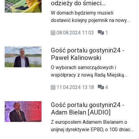
odzieży do śmieci
niewłaściwym kierunku.
mieszanych
W domach będziemy musieli
dostawić kolejny pojemnik na nowy
typ odpadów To samo czeka firmy
08.08.2024 11:03
1
wywozowe. Zbliża się termin
segregacji m.in. odzieży.
Gość portalu gostynin24 -
Paweł Kalinowski
O wyborach samorządowych i
współpracy z nową Radą Miejską
mówi burmistrz Paweł Kalinowski w
11.04.2024 13:18
4
rozmowie z Andrzejem Adamskim.
Gość portalu gostynin24 -
Adam Bielan [AUDIO]
Z europosłem Adamem Bielanem o
unijnej dyrektywie EPBD, o 100 dniach
Rządu Donalda Tuska i o