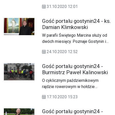
pogarsza się z dnia na dzień.
31.10.2020 12:01
Operacja to jedyny ratunek przed
poważnymi konsekwencjami, które
Gość portalu gostynin24 - ks.
mogą&nbsp;jej odebrać nie tylko
Damian Klimkowski
sprawność ale i życie. Rozmawiamy z
mamą chorej dziewczynki Żanetą
W parafii Świętego Marcina służy od
Szymczak, jednocześnie prosząc o
dwóch miesięcy. Poznaje Gostynin i
wsparcie finansowe na stronie
jego mieszkańców. Z księdzem
internetowej siepomaga. Podajemy
24.10.2020 12:52
Damianem Klimkowskim rozmawia
również dane do przelewu
Andrzej Adamski.
tradycyjnego: 89 2490 0005 0000
Gość portalu gostynin24 -
4530 6240 7892. Każda złotówka mile
Burmistrz Paweł Kalinowski
widziana. Pomóżmy.&nbsp;
O cyklicznym październikowym
rajdzie rowerowym w hołdzie
błogosławionemu księdzu Jerzemu
17.10.2020 15:23
Popiełuszce i o sytuacji
epidemiologicznej w mieście
Gość portalu gostynin24 -
rozmawiamy z burmistrzem Pawłem