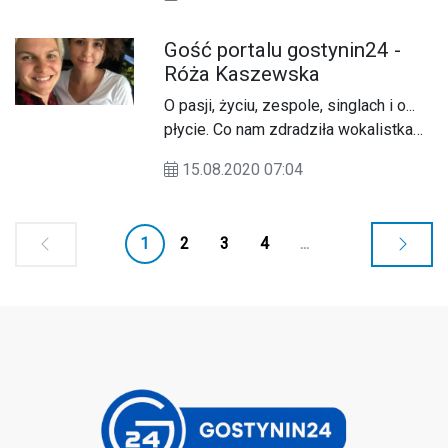
zbliżającym się plenerze malarskim i
o koncercie operowo-operetkowym w
Gość portalu gostynin24 -
Lucieniu rozmawiamy z dyrektorem
Róża Kaszewska
Cezarym Szymczakiem.&nbsp;
O pasji, życiu, zespole, singlach i o...
płycie. Co nam zdradziła wokalistka
zespołu Róża&amp;Burza, Róża
15.08.2020 07:04
Kaszewska? Posłuchajcie w
rozmowie z Sylwią Jabłońską.&nbsp;
1
2
3
4
...