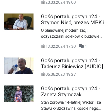
20.03.2024 19:00
nadchodzących wyborach
samorządowych rozmawia Andrzej
Gość portalu gostynin24 -
Adamski.
Szymon Nieć, prezes MPK i
MPEC
O planowanej modernizacji
oczyszczalni ścieków, o budowie
nowej magistrali ciepłowniczej i o
13.02.2024 17:30
1
geotermii z Gościem rozmawia
Andrzej Adamski.
Gość portalu gostynin24 -
Tadeusz Biniewicz [AUDIO]
06.06.2023 19:27
Gość portalu gostynin24 -
Żaneta Szymczak
Stan zdrowia 14-letniej Wiktorii ze
Stawu k/Szczawina Kościelnego