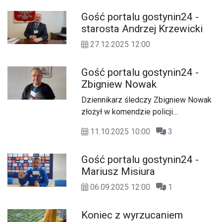
Gość portalu gostynin24 -
starosta Andrzej Krzewicki
27.12.2025 12:00
Gość portalu gostynin24 -
Zbigniew Nowak
Dziennikarz śledczy Zbigniew Nowak
złożył w komendzie policji
zawiadomienie o przestępstwie w
11.10.2025 10:00
3
sprawie banerów wyborczych
wywieszonych na ulicach Gostynina w
Gość portalu gostynin24 -
maju tego roku w kampanii wyborczej
Mariusz Misiura
na Prezydenta RP. Zapadł wyrok
nakazowy w tej sprawie, jednak
06.09.2025 12:00
1
dziennikarz uważa i mówi to w
rozmowie z Andrzejem Adamskim, że
Koniec z wyrzucaniem
jego zawiadomienie poszło w