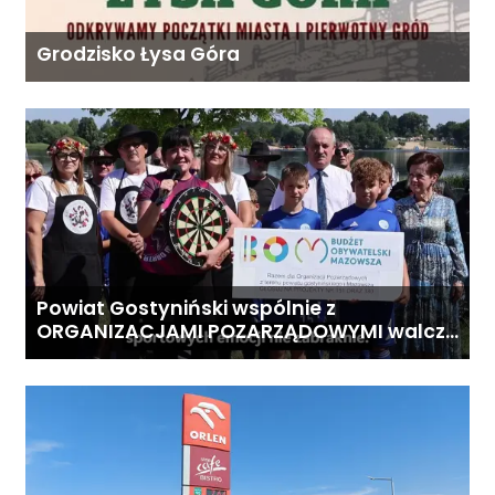
Grodzisko Łysa Góra
Powiat Gostyniński wspólnie z
ORGANIZACJAMI POZARZĄDOWYMI walczą
o środki z Budżetu Obywatelskiego
Mazowsza dla Organizacji z naszego
terenu!