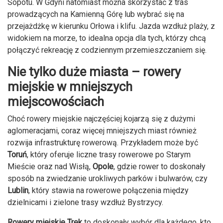
Sopotu. W Gdyni natomiast można skorzystać z tras
prowadzących na Kamienną Górę lub wybrać się na
przejażdżkę w kierunku Orłowa i klifu. Jazda wzdłuż plaży, z
widokiem na morze, to idealna opcja dla tych, którzy chcą
połączyć rekreację z codziennym przemieszczaniem się.
Nie tylko duże miasta – rowery
miejskie w mniejszych
miejscowościach
Choć rowery miejskie najczęściej kojarzą się z dużymi
aglomeracjami, coraz więcej mniejszych miast również
rozwija infrastrukturę rowerową. Przykładem może być
Toruń
, który oferuje liczne trasy rowerowe po Starym
Mieście oraz nad Wisłą,
Opole
, gdzie rower to doskonały
sposób na zwiedzanie urokliwych parków i bulwarów, czy
Lublin
, który stawia na rowerowe połączenia między
dzielnicami i zielone trasy wzdłuż Bystrzycy.
Rowery miejskie Trek
to doskonały wybór dla każdego, kto