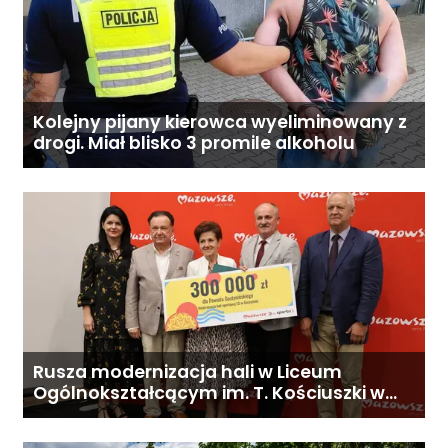
Kolejny pijany kierowca wyeliminowany z
drogi. Miał blisko 3 promile alkoholu
Rusza modernizacja hali w Liceum
Ogólnokształcącym im. T. Kościuszki w
Gostyninie