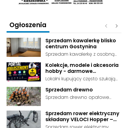
Ogłoszenia
Poprzednie
Następ
Sprzedam kawalerkę blisko
centrum Gostynina
Sprzedam kawalerkę z osobną
kuchnią, łazienką i przedpokojem.
Kolekcje, modele i akcesoria
Stan dobry - do zamieszkania, 3
hobby - darmowe
piętro. Standard wykończenia -
ogłoszenia, dodaj swoje za
Lokalni kupujący często szukają
dobry. cena do negocjacji.
darmo
dokładnie tego, co leży u Ciebie
Sprzedam drewno
w domu. Kategorie są czytelnie
Sprzedam drewno opałowe
podzielone, dzięki czemu osoby
debina sucha gotowa do
szukające przedmiotów
palenia transport w własnym
kolekcjonerskich trafiają prosto
Sprzedam rower elektryczny
zakresie
składany VELOCI Hopper –
do Twojej oferty. Link do serwisu:
Bafang
darmowe ogłoszenia -
Sprzedam rower elektryczny