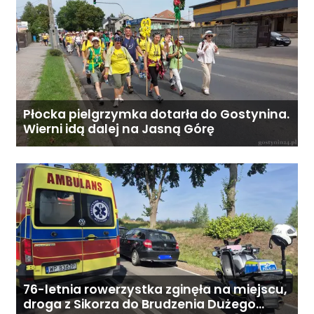
Koszt całodobowej opieki z
zamieszkaniem: od 6800 zł
miesięcznie. Ostateczna cena
zależy od zakresu opieki oraz
indywidualnych potrzeb
podopiecznego. Zadzwoń: 726
284 828 Poniedziałek–piątek,
Płocka pielgrzymka dotarła do Gostynina.
Wierni idą dalej na Jasną Górę
9:00–18:00
76-letnia rowerzystka zginęła na miejscu,
droga z Sikorza do Brudzenia Dużego