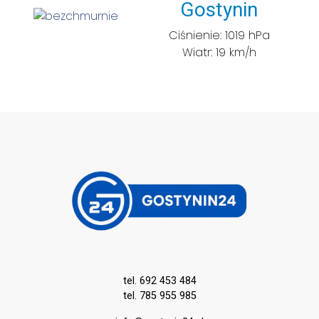
Miasto:
Gostynin
Ciśnienie: 1019 hPa
Wiatr: 19 km/h
tel. 692 453 484
tel. 785 955 985