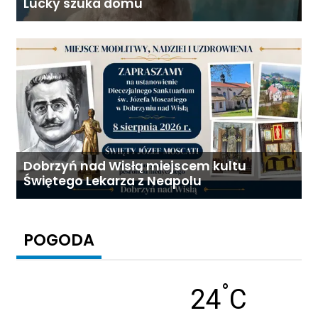
Lucky szuka domu
Dobrzyń nad Wisłą miejscem kultu
Świętego Lekarza z Neapolu
POGODA
°
Temperatu
24
C