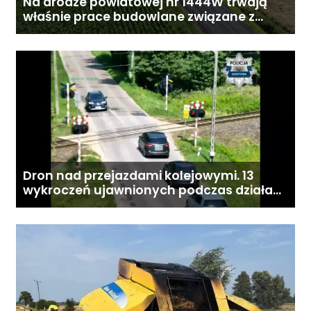
Na drodze powiatowej nr 1444W trwają
właśnie prace budowlane związane z
przebudową drogi
Dron nad przejazdami kolejowymi. 13
wykroczeń ujawnionych podczas działań
„Bezpieczny przejazd kolejowy”