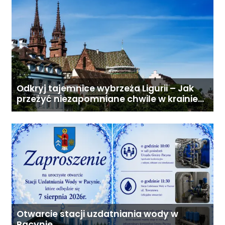
Odkryj tajemnice wybrzeża Ligurii – Jak
przeżyć niezapomniane chwile w krainie
pesto i słońca
Otwarcie stacji uzdatniania wody w
Pacynie