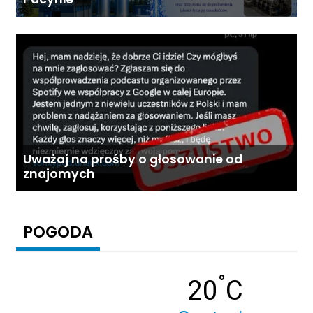
Uważaj na prośby o głosowanie od
znajomych
POGODA
°
Temperatu
20
C