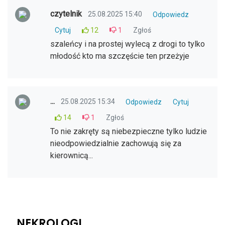
czytelnik
25.08.2025 15:40
Odpowiedz
Cytuj
12
1
Zgłoś
szaleńcy i na prostej wylecą z drogi to tylko
młodość kto ma szczęście ten przeżyje
...
25.08.2025 15:34
Odpowiedz
Cytuj
14
1
Zgłoś
To nie zakręty są niebezpieczne tylko ludzie
nieodpowiedzialnie zachowują się za
kierownicą...
NEKROLOGI