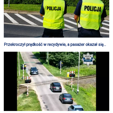
Przekroczył prędkość w recydywie, a pasażer okazał się
być osobą poszukiwaną