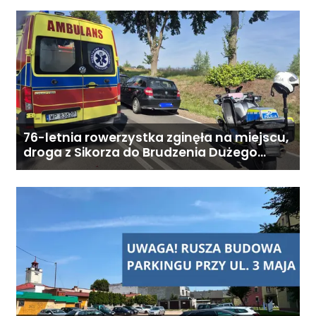
podopiecznego. Zadzwoń: 726
284 828 Poniedziałek–piątek,
9:00–18:00
76-letnia rowerzystka zginęła na miejscu,
droga z Sikorza do Brudzenia Dużego
zablokowana