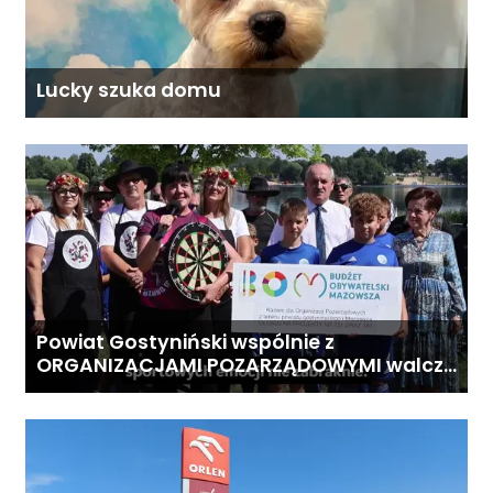
Lucky szuka domu
Powiat Gostyniński wspólnie z
ORGANIZACJAMI POZARZĄDOWYMI walczą
o środki z Budżetu Obywatelskiego
Mazowsza dla Organizacji z naszego
terenu!