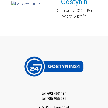
Miasto:
Gostynin
Ciśnienie: 1022 hPa
Wiatr: 5 km/h
tel. 692 453 484
tel. 785 955 985
info@gostynin24.pl