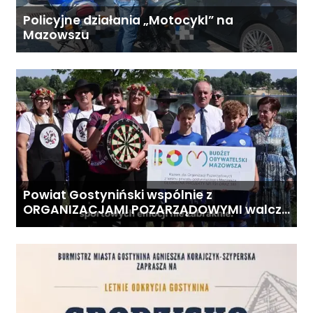
Policyjne działania „Motocykl” na
Mazowszu
Powiat Gostyniński wspólnie z
ORGANIZACJAMI POZARZĄDOWYMI walczą
o środki z Budżetu Obywatelskiego
Mazowsza dla Organizacji z naszego
terenu!