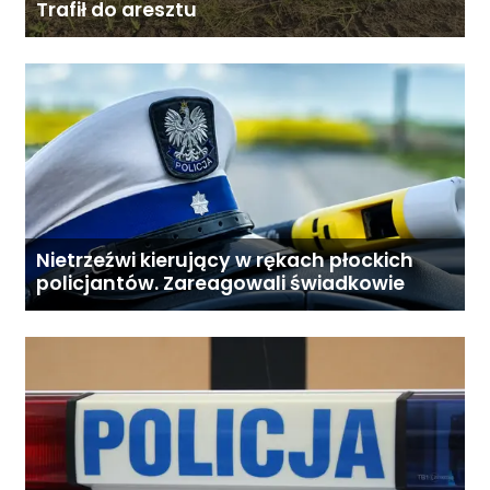
Trafił do aresztu
Nietrzeźwi kierujący w rękach płockich
policjantów. Zareagowali świadkowie