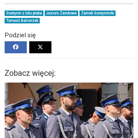
Gostynin z lotu ptaka
Jezioro Zamkowe
Zamek Gostyniński
Tomasz Balcerzak
Podziel się
Zobacz więcej: