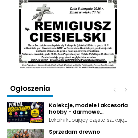
Ogłoszenia
Poprzednie
Następ
Kolekcje, modele i akcesoria
hobby - darmowe
ogłoszenia, dodaj swoje za
Lokalni kupujący często szukają
darmo
dokładnie tego, co leży u Ciebie
Sprzedam drewno
w domu. Kategorie są czytelnie