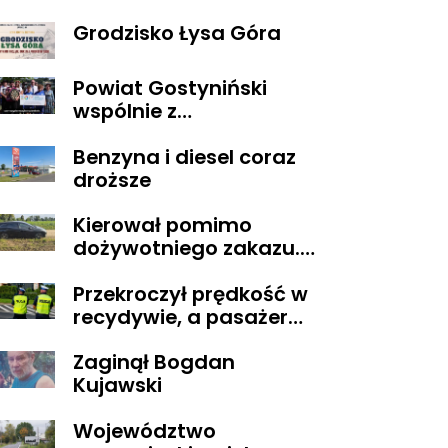
Grodzisko Łysa Góra
Powiat Gostyniński
wspólnie z
ORGANIZACJAMI
Benzyna i diesel coraz
POZARZĄDOWYMI
droższe
walczą o środki z
Budżetu
Kierował pomimo
Obywatelskiego
dożywotniego zakazu.
Mazowsza dla
Trafił do aresztu
Organizacji z naszego
Przekroczył prędkość w
terenu!
recydywie, a pasażer
okazał się być osobą
Zaginął Bogdan
poszukiwaną
Kujawski
Województwo