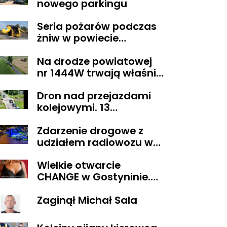
nowego parkingu
zablokowana
Seria pożarów podczas
żniw w powiecie
gostynińskim
Na drodze powiatowej
nr 1444W trwają właśnie
prace budowlane
Dron nad przejazdami
związane z przebudową
kolejowymi. 13
drogi
wykroczeń ujawnionych
Zdarzenie drogowe z
podczas działań
udziałem radiowozu w
„Bezpieczny przejazd
Płocku
kolejowy”
Wielkie otwarcie
CHANGE w Gostyninie.
Promocja 2 za 1 na
Zaginął Michał Sala
komplety