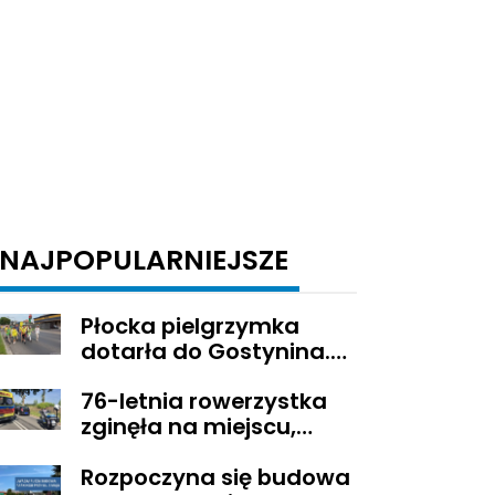
NAJPOPULARNIEJSZE
Płocka pielgrzymka
dotarła do Gostynina.
Wierni idą dalej na
76-letnia rowerzystka
Jasną Górę
zginęła na miejscu,
droga z Sikorza do
Rozpoczyna się budowa
Brudzenia Dużego