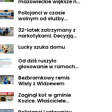
mazowieckie większe niż
Belgia i trudne w
Policjanci w czasie
zarządzaniu. Eksperci
wolnym od służby
proponują podział
zatrzymali
centralnej Polski
32-latek zatrzymany z
poszukiwanego
narkotykami. Decyzją
sądu trafił do aresztu
Lucky szuka domu
Od dziś ruszyło
głosowanie w ramach
Budżetu
Bezbramkowy remis
Obywatelskiego
Wisły z Widzewem
Mazowsza
Zaginął kot w gminie
Kozice. Właściciele
wyznaczyli nagrodę za