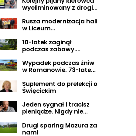
Kolejny pijany kierowca
wyeliminowany z drogi.
Miał blisko 3 promile
Rusza modernizacja hali
alkoholu
w Liceum
Ogólnokształcącym im.
10-latek zaginął
T. Kościuszki w
podczas zabawy.
Gostyninie
Wszystko zakończyło się
Wypadek podczas żniw
szczęśliwie
w Romanowie. 73-latek
spadł z kombajnu
Suplement do prelekcji o
Święcickim
Jeden sygnał i tracisz
pieniądze. Nigdy nie
oddzwaniaj na te
Drugi sparing Mazura za
numery
nami