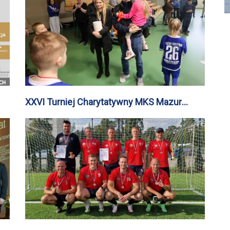
XXVI Turniej Charytatywny MKS Mazur
Gostynin „Gramy dla Julii"