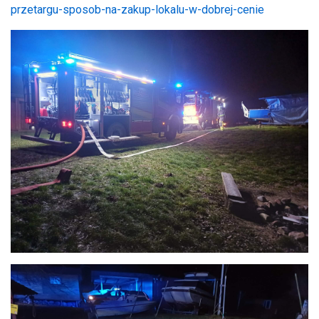
przetargu-sposob-na-zakup-lokalu-w-dobrej-cenie