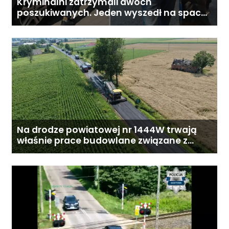
Kryminalni zatrzymali dwóch
poszukiwanych. Jeden wyszedł na spacer,
drugi ukrywał się pod łóżkiem
Na drodze powiatowej nr 1444W trwają
właśnie prace budowlane związane z
przebudową drogi