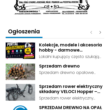
Ogłoszenia
Poprzednie
Następ
Kolekcje, modele i akcesoria
hobby - darmowe
ogłoszenia, dodaj swoje za
Lokalni kupujący często szukają
darmo
dokładnie tego, co leży u Ciebie
Sprzedam drewno
w domu. Kategorie są czytelnie
Sprzedam drewno opałowe
podzielone, dzięki czemu osoby
debina sucha gotowa do
szukające przedmiotów
palenia transport w własnym
kolekcjonerskich trafiają prosto
Sprzedam rower elektryczny
zakresie
składany VELOCI Hopper –
do Twojej oferty. Link do serwisu:
Bafang
darmowe ogłoszenia -
Sprzedam rower elektryczny
https://ogloszenia.dodajemyoglo
składany VELOCI Hopper –
SPRZEDAM DREWNO NA OPAŁ
szenia.pl/. Załóż konto albo
Bafang | Przebieg tylko 663 km