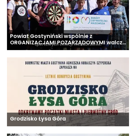
Powiat Gostyniński wspólnie z
ORGANIZACJAMI POZARZĄDOWYMI walczą
o środki z Budżetu Obywatelskiego
Mazowsza dla Organizacji z naszego
terenu!
Grodzisko Łysa Góra