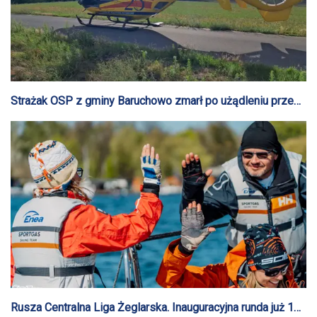
Strażak OSP z gminy Baruchowo zmarł po użądleniu przez
szerszenia
Rusza Centralna Liga Żeglarska. Inauguracyjna runda już 10-