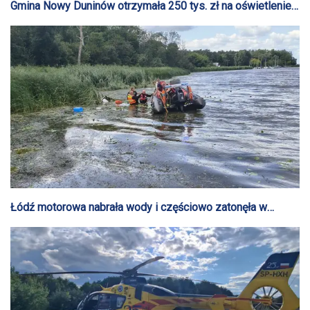
Gmina Nowy Duninów otrzymała 250 tys. zł na oświetlenie
stadionu
Łódź motorowa nabrała wody i częściowo zatonęła w
Nowym Duninowie