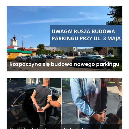
miesięcznie. Ostateczna cena
zależy od zakresu opieki oraz
indywidualnych potrzeb
podopiecznego. Zadzwoń: 726
284 828 Poniedziałek–piątek,
9:00–18:00
Rozpoczyna się budowa nowego parkingu