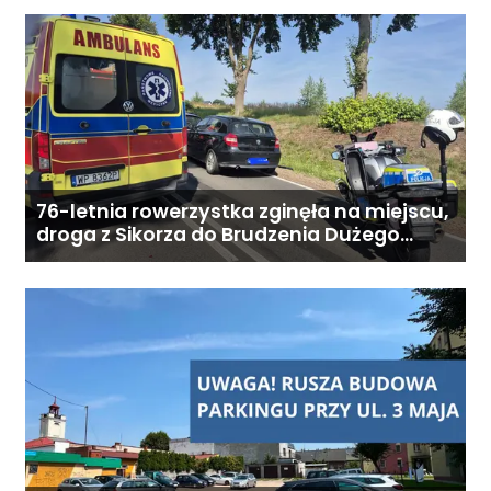
podopiecznego. Zadzwoń: 726
284 828 Poniedziałek–piątek,
9:00–18:00
76-letnia rowerzystka zginęła na miejscu,
droga z Sikorza do Brudzenia Dużego
zablokowana