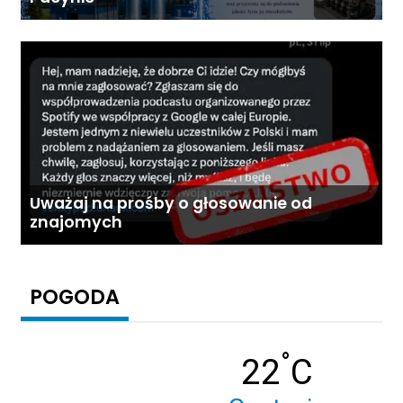
Uważaj na prośby o głosowanie od
znajomych
POGODA
°
Temperatu
22
C