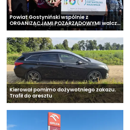
Powiat Gostyniński wspólnie z
ORGANIZACJAMI POZARZĄDOWYMI walczą
o środki z Budżetu Obywatelskiego
Mazowsza dla Organizacji z naszego
terenu!
Kierował pomimo dożywotniego zakazu.
Trafił do aresztu