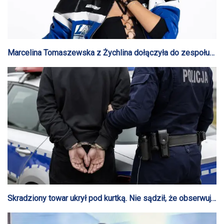
Marcelina Tomaszewska z Żychlina dołączyła do zespołu
Top Girls
Skradziony towar ukrył pod kurtką. Nie sądził, że obserwuje
go policjant