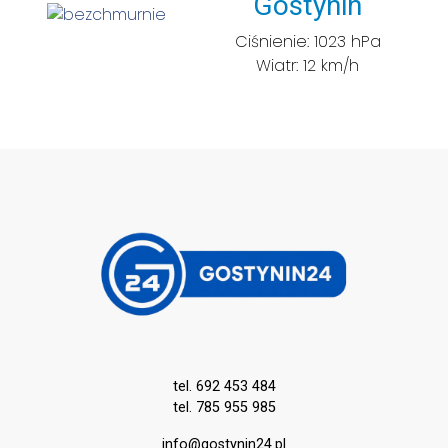
Miasto:
Gostynin
Ciśnienie: 1023 hPa
Wiatr: 12 km/h
tel. 692 453 484
tel. 785 955 985
info@gostynin24.pl