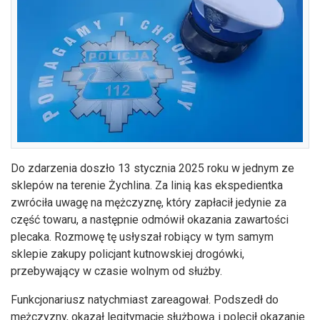
Do zdarzenia doszło 13 stycznia 2025 roku w jednym ze
sklepów na terenie Żychlina. Za linią kas ekspedientka
zwróciła uwagę na mężczyznę, który zapłacił jedynie za
część towaru, a następnie odmówił okazania zawartości
plecaka. Rozmowę tę usłyszał robiący w tym samym
sklepie zakupy policjant kutnowskiej drogówki,
przebywający w czasie wolnym od służby.
Funkcjonariusz natychmiast zareagował. Podszedł do
mężczyzny, okazał legitymację służbową i polecił okazanie