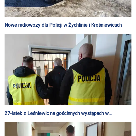
Nowe radiowozy dla Policji w Żychlinie i Krośniewicach
27-latek z Leśniewic na gościnnych występach w
Tomaszowie Mazowieckim. Po raz drugi ukradł samochód