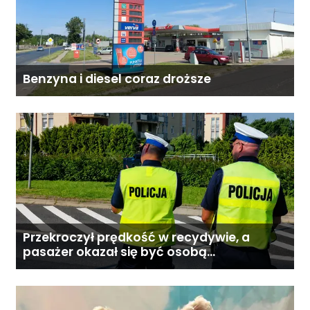
Benzyna i diesel coraz droższe
Przekroczył prędkość w recydywie, a
pasażer okazał się być osobą
poszukiwaną