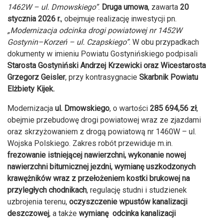
1462W – ul. Dmowskiego”
.
Druga umowa
, zawarta
20
stycznia 2026 r.
, obejmuje realizację inwestycji pn.
„Modernizacja odcinka drogi powiatowej nr 1452W
Gostynin–Korzeń – ul. Czapskiego”
. W obu przypadkach
dokumenty w imieniu Powiatu Gostynińskiego podpisali
Starosta Gostyniński Andrzej Krzewicki oraz Wicestarosta
Grzegorz Geisler
, przy kontrasygnacie
Skarbnik Powiatu
Elżbiety Kijek.
Modernizacja
ul. Dmowskiego
, o wartości
285 694,56 zł
,
obejmie przebudowę drogi powiatowej wraz ze zjazdami
oraz skrzyżowaniem z drogą powiatową nr 1460W – ul.
Wojska Polskiego. Zakres robót przewiduje m.in.
frezowanie istniejącej nawierzchni, wykonanie nowej
nawierzchni bitumicznej jezdni, wymianę uszkodzonych
krawężników wraz z przełożeniem kostki brukowej na
przyległych chodnikach
, regulację studni i studzienek
uzbrojenia terenu,
oczyszczenie wpustów kanalizacji
deszczowej
, a także
wymianę odcinka kanalizacji