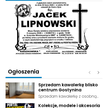
Ogłoszenia
Poprzednie
Następ
Sprzedam kawalerkę blisko
centrum Gostynina
Sprzedam kawalerkę z osobną
kuchnią, łazienką i przedpokojem.
Kolekcje, modele i akcesoria
Stan dobry - do zamieszkania, 3