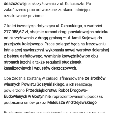
deszczowej
na skrzyżowaniu z ul. Kościuszki. Po
zakończeniu prac odtworzone zostanie istniejące
oznakowanie poziome.
Z kolei inwestycja dotycząca
ul. Czapskiego
, o wartości
277 988,67 zł
, obejmie
remont drogi powiatowej na odcinku
od skrzyżowania z drogą gminną – ul. Armii Krajowej do
przejazdu kolejowego
. Prace polegać będą na
frezowaniu
istniejącej nawierzchni, wykonaniu nowej warstwy ścieralnej
z betonu asfaltowego, wymianie krawężników po obu
stronach jezdni
, a także
regulacji studzienek
kanalizacyjnych i wpustów deszczowych.
Oba zadania zostaną w całości sfinansowane
ze środków
własnych Powiatu Gostynińskiego
, a ich realizację
powierzono
Przedsiębiorstwu Robót Drogowo-
Budowlanych w Gostyninie
, reprezentowanemu podczas
podpisania umów przez
Mateusza Andrzejewskiego.
Realizacja zaplanowanych inwestycji znacząco przyczyni