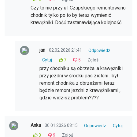
Czy to nie przy ul. Czapskiego remontowano
chodnik tylko po to by teraz wymienić
krawężniki. Dość zastanawiająca kolejność.
jan
02.02.2026 21:41
Odpowiedz
Cytuj
7
5
Zgłoś
przy chodniku są obrzeża ,a krawężniki
przy jezdni w środku pas zieleni . był
remont chodnika z obrzeżami teraz
będzie remont jezdni z krawężnikami ,
gdzie widzisz problem????
Anka
30.01.2026 08:15
Odpowiedz
Cytuj
3
9
Zgłoś