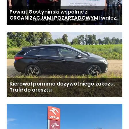
Powiat Gostyniński wspólnie z
ORGANIZACJAMI POZARZĄDOWYMI walczą
o środki z Budżetu Obywatelskiego
Mazowsza dla Organizacji z naszego
terenu!
Kierował pomimo dożywotniego zakazu.
Trafił do aresztu