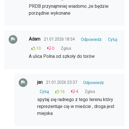
PRDB przynajmniej wiadomo ,że będzie
porządnie wykonane
Adam
21.01.2026 18:54
Odpowiedz
Cytuj
10
0
Zgłoś
A ulica Polna od szkoły do torów
jan
21.01.2026 23:37
Odpowiedz
Cytuj
16
4
Zgłoś
spytaj się radnego z tego terenu który
reprezentuje cię w mieście , droga jest
miejska