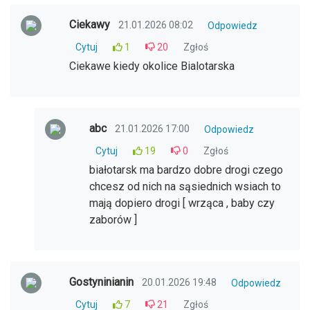
Ciekawy
21.01.2026 08:02
Odpowiedz
Cytuj
1
20
Zgłoś
Ciekawe kiedy okolice Bialotarska
abc
21.01.2026 17:00
Odpowiedz
Cytuj
19
0
Zgłoś
białotarsk ma bardzo dobre drogi czego
chcesz od nich na sąsiednich wsiach to
mają dopiero drogi [ wrząca , baby czy
zaborów ]
Gostyninianin
20.01.2026 19:48
Odpowiedz
Cytuj
7
21
Zgłoś