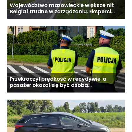
Województwo mazowieckie większe niż
Belgia i trudne w zarządzaniu. Eksperci
proponują podział centralnej Polski
Przekroczył prędkość w recydywie, a
pasażer okazał się być osobą
poszukiwaną