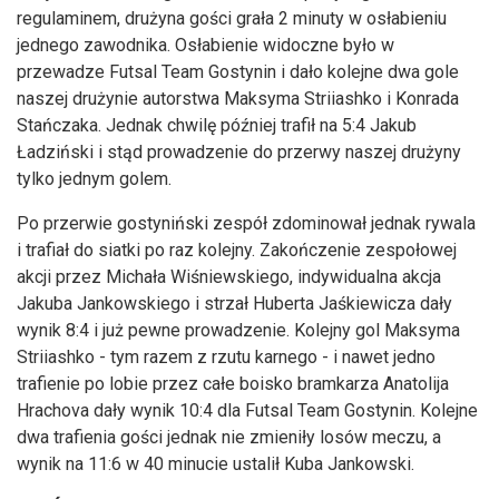
regulaminem, drużyna gości grała 2 minuty w osłabieniu
jednego zawodnika. Osłabienie widoczne było w
przewadze Futsal Team Gostynin i dało kolejne dwa gole
naszej drużynie autorstwa Maksyma Striiashko i Konrada
Stańczaka. Jednak chwilę później trafił na 5:4 Jakub
Ładziński i stąd prowadzenie do przerwy naszej drużyny
tylko jednym golem.
Po przerwie gostyniński zespół zdominował jednak rywala
i trafiał do siatki po raz kolejny. Zakończenie zespołowej
akcji przez Michała Wiśniewskiego, indywidualna akcja
Jakuba Jankowskiego i strzał Huberta Jaśkiewicza dały
wynik 8:4 i już pewne prowadzenie. Kolejny gol Maksyma
Striiashko - tym razem z rzutu karnego - i nawet jedno
trafienie po lobie przez całe boisko bramkarza Anatolija
Hrachova dały wynik 10:4 dla Futsal Team Gostynin. Kolejne
dwa trafienia gości jednak nie zmieniły losów meczu, a
wynik na 11:6 w 40 minucie ustalił Kuba Jankowski.