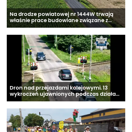
Na drodze powiatowej nr 1444W trwają
właśnie prace budowlane związane z
przebudową drogi
Dron nad przejazdami kolejowymi. 13
wykroczeń ujawnionych podczas działań
„Bezpieczny przejazd kolejowy”