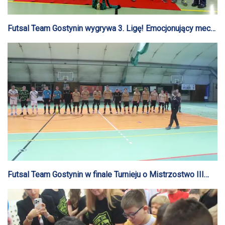
Futsal Team Gostynin wygrywa 3. Ligę! Emocjonujący mecz
finałowy zapewnia awans
Futsal Team Gostynin w finale Turnieju o Mistrzostwo III
Ligi