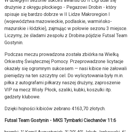
W ubiegłym sezonie sukces awansu do II Ligi udał się
drużynie z okręgu płockiego - Pegazowi Drobin - który
spisuje się bardzo dobrze w II Lidze Makroregion I
(województwa mazowieckie, podlaskie, warmińsko-
mazurskie i łódzkie), zajmując w połowie sezonu 3 miejsce.
Liczymy, że śladami zespołu z Drobina pójdzie Futsal Team
Gostynin.
Podczas meczu prowadzona została zbiórka na Wielką
Orkiestrę Świątecznej Pomocy. Przeprowadzone licytacje
okazały się ogromnym sukcesem — nasi kibice nie żałowali
pieniędzy na ten szczytny cel. Do wylicytowania były m.in.
piłka z autografami piłkarzy naszej drużyny, zaproszenie
VIP na mecz Wisły Płock, szaliki, kubki, koszulki itp.
gadżety klubowe.
Dzięki hojności kibiców zebrano 4163,70 złotych.
Futsal Team Gostynin - MKS Tymbarki Ciechanów 11:6