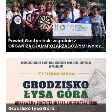
Powiat Gostyniński wspólnie z
ORGANIZACJAMI POZARZĄDOWYMI walczą
o środki z Budżetu Obywatelskiego
Mazowsza dla Organizacji z naszego
terenu!
Grodzisko Łysa Góra