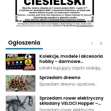
Ogłoszenia
Poprzednie
Następ
Kolekcje, modele i akcesoria
hobby - darmowe
ogłoszenia, dodaj swoje za
Lokalni kupujący często szukają
darmo
dokładnie tego, co leży u Ciebie
Sprzedam drewno
w domu. Kategorie są czytelnie
Sprzedam drewno opałowe
podzielone, dzięki czemu osoby
debina sucha gotowa do
szukające przedmiotów
palenia transport w własnym
kolekcjonerskich trafiają prosto
Sprzedam rower elektryczny
zakresie
składany VELOCI Hopper –
do Twojej oferty. Link do serwisu:
Bafang
darmowe ogłoszenia -
Sprzedam rower elektryczny