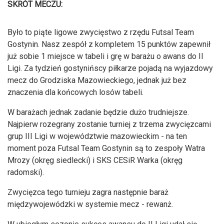
SKRÓT MECZU:
Było to piąte ligowe zwycięstwo z rzędu Futsal Team
Gostynin. Nasz zespół z kompletem 15 punktów zapewnił
już sobie 1 miejsce w tabeli i grę w barażu o awans do II
Ligi. Za tydzień gostynińscy piłkarze pojadą na wyjazdowy
mecz do Grodziska Mazowieckiego, jednak już bez
znaczenia dla końcowych losów tabeli.
W barażach jednak zadanie będzie dużo trudniejsze.
Najpierw rozegrany zostanie turniej z trzema zwycięzcami
grup III Ligi w województwie mazowieckim - na ten
moment poza Futsal Team Gostynin są to zespoły Watra
Mrozy (okręg siedlecki) i SKS CESiR Warka (okręg
radomski).
Zwycięzca tego turnieju zagra następnie baraż
międzywojewódzki w systemie mecz - rewanż.