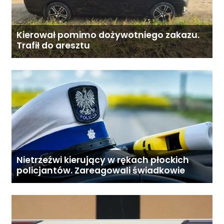
Kierował pomimo dożywotniego zakazu.
Trafił do aresztu
Nietrzeźwi kierujący w rękach płockich
policjantów. Zareagowali świadkowie