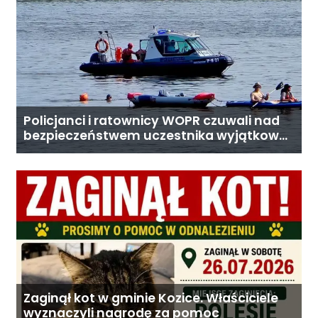
Policjanci i ratownicy WOPR czuwali nad
bezpieczeństwem uczestnika wyjątkowej
wyprawy
Zaginął kot w gminie Kozice. Właściciele
wyznaczyli nagrodę za pomoc