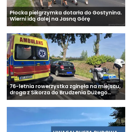
zamieszkaniem: od 6800 zł
miesięcznie. Ostateczna cena
Płocka pielgrzymka dotarła do Gostynina.
zależy od zakresu opieki oraz
Wierni idą dalej na Jasną Górę
indywidualnych potrzeb
podopiecznego. Zadzwoń: 726
284 828 Poniedziałek–piątek,
9:00–18:00
76-letnia rowerzystka zginęła na miejscu,
droga z Sikorza do Brudzenia Dużego
zablokowana