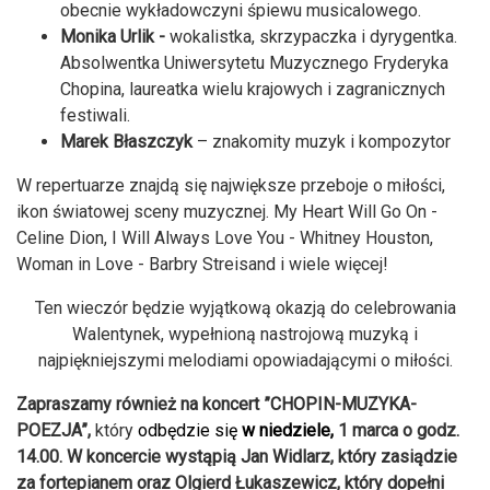
obecnie wykładowczyni śpiewu musicalowego.
Monika Urlik -
wokalistka, skrzypaczka i dyrygentka.
Absolwentka Uniwersytetu Muzycznego Fryderyka
Chopina, laureatka wielu krajowych i zagranicznych
festiwali.
Marek Błaszczyk
– znakomity muzyk i kompozytor
W repertuarze znajdą się największe przeboje o miłości,
ikon światowej sceny muzycznej. My Heart Will Go On -
Celine Dion, I Will Always Love You - Whitney Houston,
Woman in Love - Barbry Streisand i wiele więcej!
Ten wieczór będzie wyjątkową okazją do celebrowania
Walentynek, wypełnioną nastrojową muzyką i
najpiękniejszymi melodiami opowiadającymi o miłości.
Zapraszamy również na koncert ”CHOPIN-MUZYKA-
POEZJA”,
który
odbędzie się
w niedziele,
1 marca o godz.
14.00. W koncercie wystąpią Jan Widlarz, który zasiądzie
za fortepianem oraz Olgierd Łukaszewicz, który dopełni