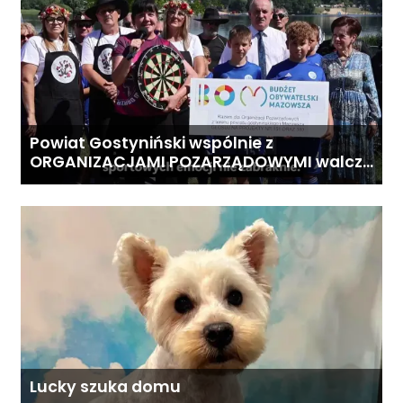
Powiat Gostyniński wspólnie z
ORGANIZACJAMI POZARZĄDOWYMI walczą
o środki z Budżetu Obywatelskiego
Mazowsza dla Organizacji z naszego
terenu!
Lucky szuka domu