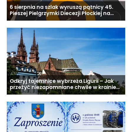
6 sierpnia na szlak wyruszą pątnicy 45.
Pieszej Pielgrzymki Diecezji Płockiej na
Jasną Górę
Odkryj tajemnice wybrzeża Ligurii – Jak
przeżyć niezapomniane chwile w krainie
pesto i słońca