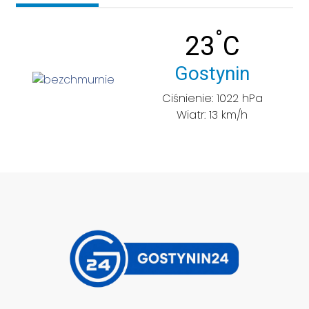
°
Temperatu
23
C
Miasto:
Gostynin
Ciśnienie: 1022 hPa
Wiatr: 13 km/h