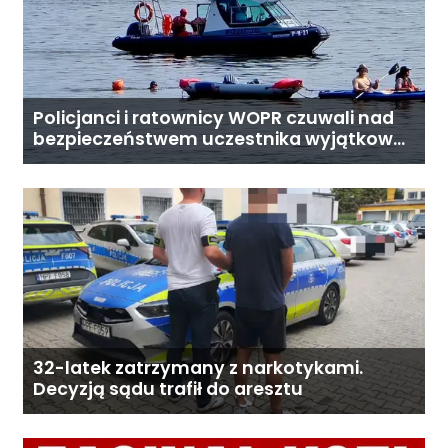
Policjanci i ratownicy WOPR czuwali nad
bezpieczeństwem uczestnika wyjątkowej
wyprawy
32-latek zatrzymany z narkotykami.
Decyzją sądu trafił do aresztu