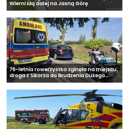
Wierni idą dalej na Jasną Górę
techniczny i wizualny bardzo
dobry. Wszystko działa bez
zarzutu. Cena: 4 490 zł (do
rozsądnej negocjacji).
76-letnia rowerzystka zginęła na miejscu,
droga z Sikorza do Brudzenia Dużego
zablokowana