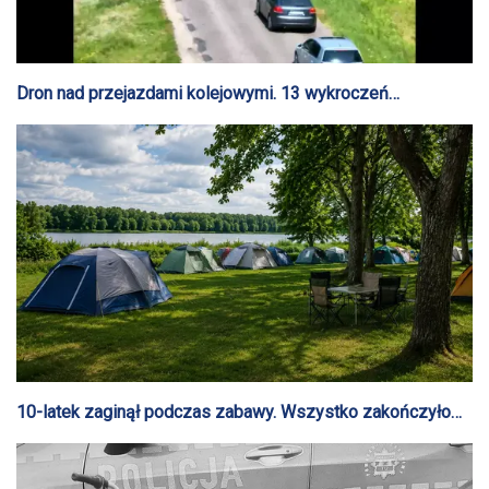
Dron nad przejazdami kolejowymi. 13 wykroczeń
ujawnionych podczas działań „Bezpieczny przejazd
kolejowy”
10-latek zaginął podczas zabawy. Wszystko zakończyło
się szczęśliwie