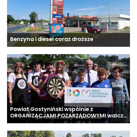
Benzyna i diesel coraz droższe
Powiat Gostyniński wspólnie z
ORGANIZACJAMI POZARZĄDOWYMI walczą
o środki z Budżetu Obywatelskiego
Mazowsza dla Organizacji z naszego
terenu!