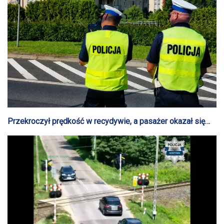
Przekroczył prędkość w recydywie, a pasażer okazał się
być osobą poszukiwaną