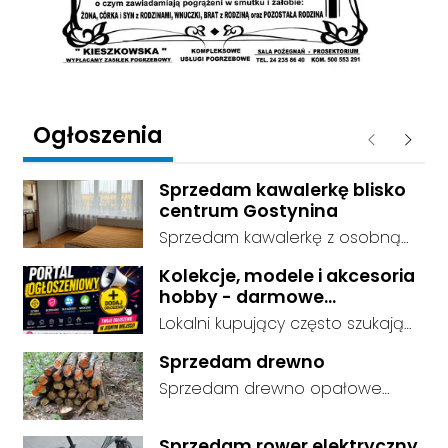
Ogłoszenia
Poprzednie
Następ
Sprzedam kawalerkę blisko
centrum Gostynina
Sprzedam kawalerkę z osobną
kuchnią, łazienką i przedpokojem.
Kolekcje, modele i akcesoria
Stan dobry - do zamieszkania, 3
hobby - darmowe
piętro. Standard wykończenia -
ogłoszenia, dodaj swoje za
Lokalni kupujący często szukają
dobry. cena do negocjacji.
darmo
dokładnie tego, co leży u Ciebie
Sprzedam drewno
w domu. Kategorie są czytelnie
Sprzedam drewno opałowe
podzielone, dzięki czemu osoby
debina sucha gotowa do
szukające przedmiotów
palenia transport w własnym
kolekcjonerskich trafiają prosto
Sprzedam rower elektryczny