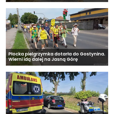
dni. - Stałe wsparcie
koordynatora oraz infolinię 24/7.
Koszt całodobowej opieki z
zamieszkaniem: od 6800 zł
miesięcznie. Ostateczna cena
zależy od zakresu opieki oraz
indywidualnych potrzeb
podopiecznego. Zadzwoń: 726
284 828 Poniedziałek–piątek,
Płocka pielgrzymka dotarła do Gostynina.
Wierni idą dalej na Jasną Górę
9:00–18:00