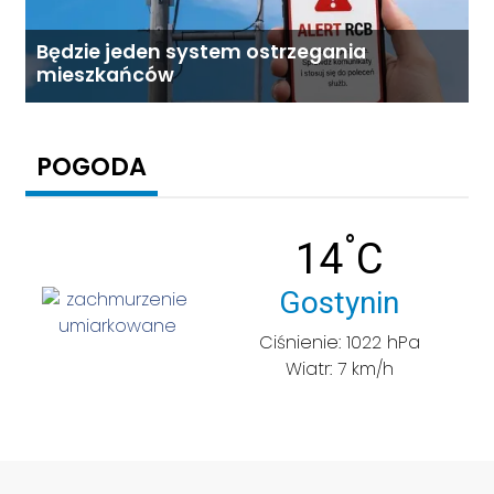
Będzie jeden system ostrzegania
mieszkańców
POGODA
°
Temperatu
14
C
Miasto:
Gostynin
Ciśnienie: 1022 hPa
Wiatr: 7 km/h