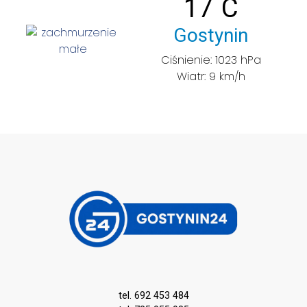
°
Temperatu
17
C
Miasto:
Gostynin
Ciśnienie: 1023 hPa
Wiatr: 9 km/h
tel. 692 453 484