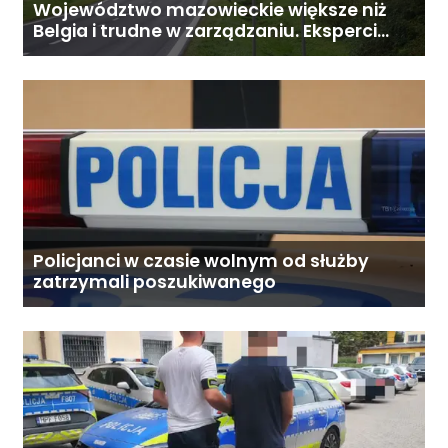
Województwo mazowieckie większe niż
Belgia i trudne w zarządzaniu. Eksperci
proponują podział centralnej Polski
Policjanci w czasie wolnym od służby
zatrzymali poszukiwanego