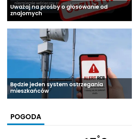
Uważaj na prośby o głosowanie od
znajomych
Będzie jeden system ostrzegania
mieszkańców
POGODA