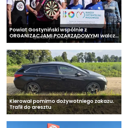
Powiat Gostyniński wspólnie z
ORGANIZACJAMI POZARZĄDOWYMI walczą
o środki z Budżetu Obywatelskiego
Mazowsza dla Organizacji z naszego
terenu!
Kierował pomimo dożywotniego zakazu.
Trafił do aresztu