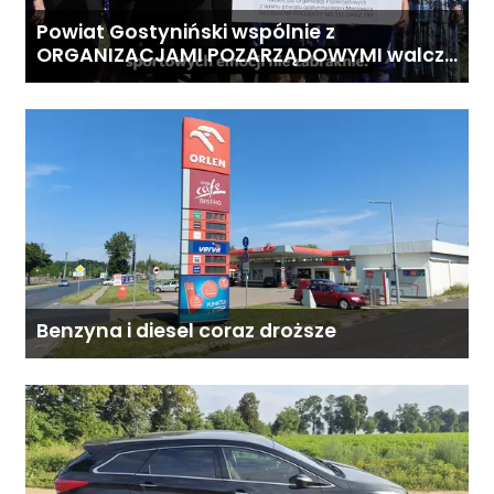
Powiat Gostyniński wspólnie z
ORGANIZACJAMI POZARZĄDOWYMI walczą
o środki z Budżetu Obywatelskiego
Mazowsza dla Organizacji z naszego
terenu!
Benzyna i diesel coraz droższe