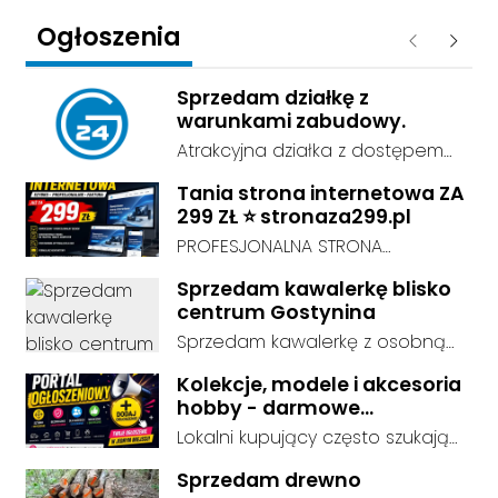
Ogłoszenia
Poprzednie
Następ
Sprzedam działkę z
warunkami zabudowy.
Atrakcyjna działka z dostępem
do sieci energetycznej i wodnej,
Tania strona internetowa ZA
o powierzchni 0,4ha , przy drodze
299 ZŁ ⭐ stronaza299.pl
asfaltowej.
PROFESJONALNA STRONA
INTERNETOWA ZA 299 ZŁ! Chcesz
Sprzedam kawalerkę blisko
mieć profesjonalną stronę
centrum Gostynina
internetową, ale nie chcesz
Sprzedam kawalerkę z osobną
wydawać tysięcy złotych?
kuchnią, łazienką i przedpokojem.
Zamów nowoczesną stronę
Kolekcje, modele i akcesoria
Stan dobry - do zamieszkania, 3
WWW już za 299 zł! Tworzymy
hobby - darmowe
piętro. Standard wykończenia -
ogłoszenia, dodaj swoje za
estetyczne i responsywne strony
Lokalni kupujący często szukają
dobry. cena do negocjacji.
darmo
dopasowane do Twojej branży,
dokładnie tego, co leży u Ciebie
Sprzedam drewno
które dobrze prezentują się na
w domu. Kategorie są czytelnie