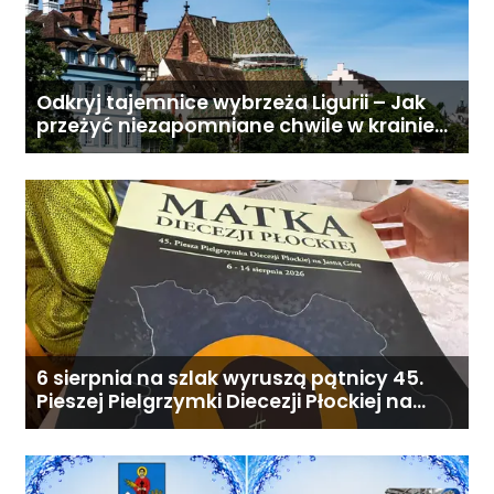
Odkryj tajemnice wybrzeża Ligurii – Jak
przeżyć niezapomniane chwile w krainie
pesto i słońca
6 sierpnia na szlak wyruszą pątnicy 45.
Pieszej Pielgrzymki Diecezji Płockiej na
Jasną Górę