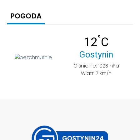
POGODA
°
Temperatu
12
C
Miasto:
Gostynin
Ciśnienie: 1023 hPa
Wiatr: 7 km/h