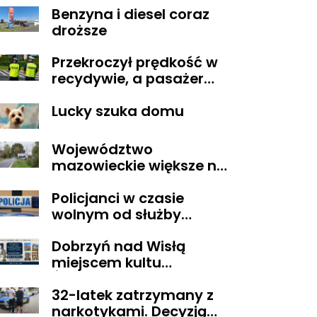
Benzyna i diesel coraz
Obywatelskiego
droższe
Mazowsza dla
Organizacji z naszego
Przekroczył prędkość w
terenu!
recydywie, a pasażer
okazał się być osobą
Lucky szuka domu
poszukiwaną
Województwo
mazowieckie większe niż
Belgia i trudne w
Policjanci w czasie
zarządzaniu. Eksperci
wolnym od służby
proponują podział
zatrzymali
centralnej Polski
Dobrzyń nad Wisłą
poszukiwanego
miejscem kultu
Świętego Lekarza z
32-latek zatrzymany z
Neapolu
narkotykami. Decyzją