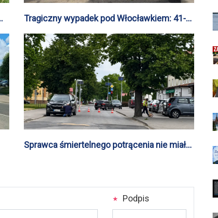
Tragiczny wypadek pod Włocławkiem: 41-
latka i 13-letnia dziewczynka zginęły na
miejscu
Sprawca śmiertelnego potrącenia nie miał
uprawnień do kierowania pojazdami
mechanicznymi
Podpis