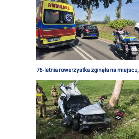
76-letnia rowerzystka zginęła na miejscu,
droga z Sikorza do Brudzenia Dużego
zablokowana