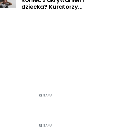
Koniec z ukrywaniem
dziecka? Kuratorzy
dostaną uprawnienia,
jakich nie mieli
REKLAMA
REKLAMA