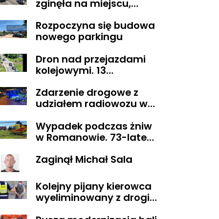
zginęła na miejscu,
droga z Sikorza do
Rozpoczyna się budowa
Brudzenia Dużego
nowego parkingu
zablokowana
Dron nad przejazdami
kolejowymi. 13
wykroczeń ujawnionych
Zdarzenie drogowe z
podczas działań
udziałem radiowozu w
„Bezpieczny przejazd
Płocku
kolejowy”
Wypadek podczas żniw
w Romanowie. 73-latek
spadł z kombajnu
Zaginął Michał Sala
Kolejny pijany kierowca
wyeliminowany z drogi.
Miał blisko 3 promile