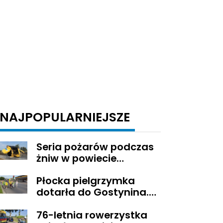
NAJPOPULARNIEJSZE
Seria pożarów podczas
żniw w powiecie
gostynińskim
Płocka pielgrzymka
dotarła do Gostynina.
Wierni idą dalej na
76-letnia rowerzystka
Jasną Górę