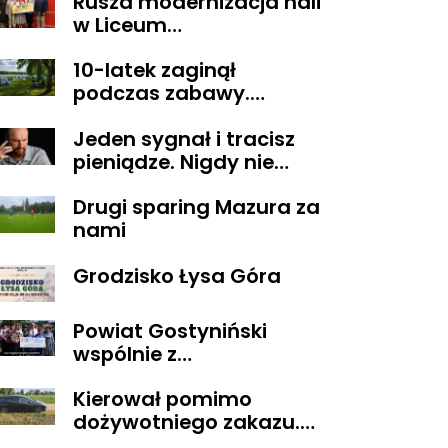
Rusza modernizacja hali
alkoholu
w Liceum
Ogólnokształcącym im.
10-latek zaginął
T. Kościuszki w
podczas zabawy.
Gostyninie
Wszystko zakończyło się
Jeden sygnał i tracisz
szczęśliwie
pieniądze. Nigdy nie
oddzwaniaj na te
Drugi sparing Mazura za
numery
nami
Grodzisko Łysa Góra
Powiat Gostyniński
wspólnie z
ORGANIZACJAMI
Kierował pomimo
POZARZĄDOWYMI
dożywotniego zakazu.
walczą o środki z
Trafił do aresztu
Budżetu