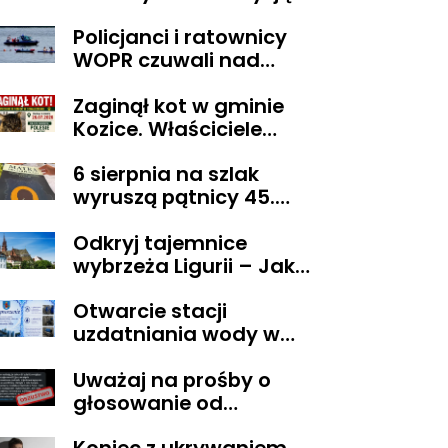
sądu trafił do aresztu
Policjanci i ratownicy
WOPR czuwali nad
bezpieczeństwem
Zaginął kot w gminie
uczestnika wyjątkowej
Kozice. Właściciele
wyprawy
wyznaczyli nagrodę za
6 sierpnia na szlak
pomoc
wyruszą pątnicy 45.
Pieszej Pielgrzymki
Odkryj tajemnice
Diecezji Płockiej na
wybrzeża Ligurii – Jak
Jasną Górę
przeżyć niezapomniane
Otwarcie stacji
chwile w krainie pesto i
uzdatniania wody w
słońca
Pacynie
Uważaj na prośby o
głosowanie od
znajomych