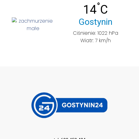
°
Temperatu
14
C
Miasto:
Gostynin
Ciśnienie: 1022 hPa
Wiatr: 7 km/h