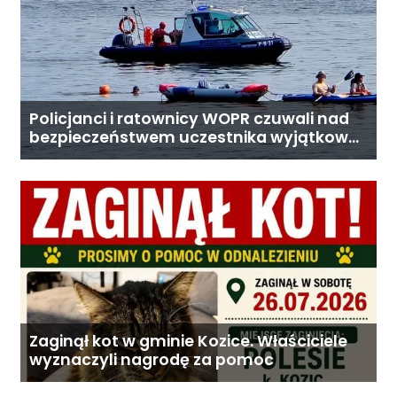
Policjanci i ratownicy WOPR czuwali nad
bezpieczeństwem uczestnika wyjątkowej
wyprawy
Zaginął kot w gminie Kozice. Właściciele
wyznaczyli nagrodę za pomoc