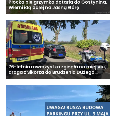
284 828 Poniedziałek–piątek,
Płocka pielgrzymka dotarła do Gostynina.
Wierni idą dalej na Jasną Górę
9:00–18:00
76-letnia rowerzystka zginęła na miejscu,
droga z Sikorza do Brudzenia Dużego
zablokowana