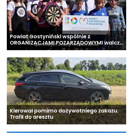
Powiat Gostyniński wspólnie z
ORGANIZACJAMI POZARZĄDOWYMI walczą
o środki z Budżetu Obywatelskiego
Mazowsza dla Organizacji z naszego
terenu!
Kierował pomimo dożywotniego zakazu.
Trafił do aresztu