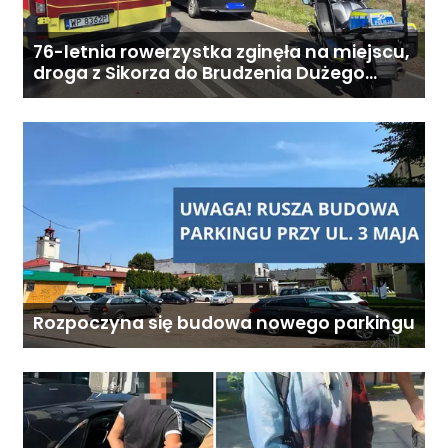
dni. - Stałe wsparcie
koordynatora oraz infolinię 24/7.
76-letnia rowerzystka zginęła na miejscu,
Koszt całodobowej opieki z
droga z Sikorza do Brudzenia Dużego
zablokowana
zamieszkaniem: od 6800 zł
miesięcznie. Ostateczna cena
zależy od zakresu opieki oraz
indywidualnych potrzeb
podopiecznego. Zadzwoń: 726
284 828 Poniedziałek–piątek,
9:00–18:00
Rozpoczyna się budowa nowego parkingu