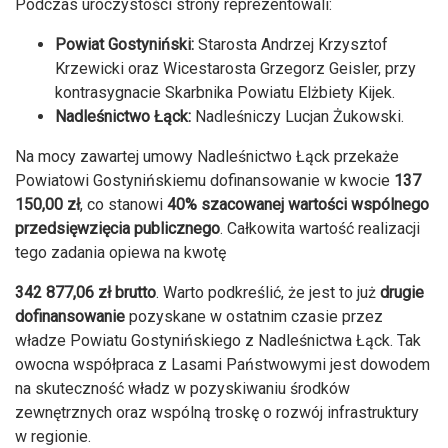
Podczas uroczystości strony reprezentowali:
Powiat Gostyniński:
Starosta Andrzej Krzysztof
Krzewicki oraz Wicestarosta Grzegorz Geisler, przy
kontrasygnacie Skarbnika Powiatu Elżbiety Kijek.
Nadleśnictwo Łąck:
Nadleśniczy Lucjan Żukowski.
Na mocy zawartej umowy Nadleśnictwo Łąck przekaże
Powiatowi Gostynińskiemu dofinansowanie w kwocie
137
150,00 zł
, co stanowi
40% szacowanej wartości wspólnego
przedsięwzięcia publicznego
. Całkowita wartość realizacji
tego zadania opiewa na kwotę
342 877,06 zł brutto
. Warto podkreślić, że jest to już
drugie
dofinansowanie
pozyskane w ostatnim czasie przez
władze Powiatu Gostynińskiego z Nadleśnictwa Łąck. Tak
owocna współpraca z Lasami Państwowymi jest dowodem
na skuteczność władz w pozyskiwaniu środków
zewnętrznych oraz wspólną troskę o rozwój infrastruktury
w regionie.