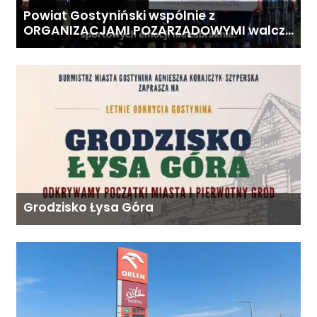
Powiat Gostyniński wspólnie z
ORGANIZACJAMI POZARZĄDOWYMI walczą
o środki z Budżetu Obywatelskiego
Mazowsza dla Organizacji z naszego
terenu!
Grodzisko Łysa Góra