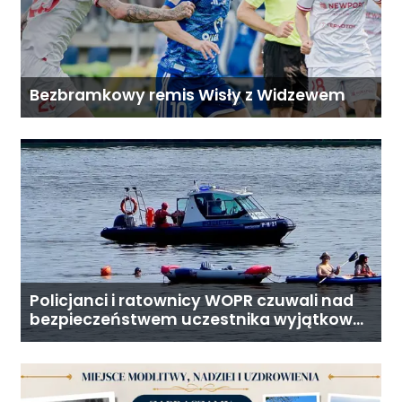
Bezbramkowy remis Wisły z Widzewem
Policjanci i ratownicy WOPR czuwali nad
bezpieczeństwem uczestnika wyjątkowej
wyprawy