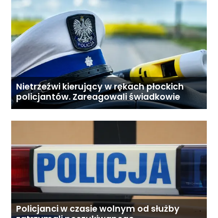
Nietrzeźwi kierujący w rękach płockich
policjantów. Zareagowali świadkowie
Policjanci w czasie wolnym od służby