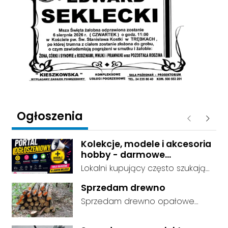
Ogłoszenia
Poprzednie
Następ
Kolekcje, modele i akcesoria
hobby - darmowe
ogłoszenia, dodaj swoje za
Lokalni kupujący często szukają
darmo
dokładnie tego, co leży u Ciebie
Sprzedam drewno
w domu. Kategorie są czytelnie
Sprzedam drewno opałowe
podzielone, dzięki czemu osoby
debina sucha gotowa do
szukające przedmiotów
palenia transport w własnym