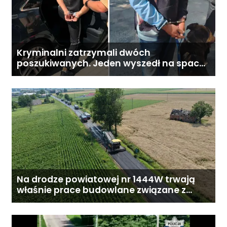
Kryminalni zatrzymali dwóch
poszukiwanych. Jeden wyszedł na spacer,
drugi ukrywał się pod łóżkiem
Na drodze powiatowej nr 1444W trwają
właśnie prace budowlane związane z
przebudową drogi