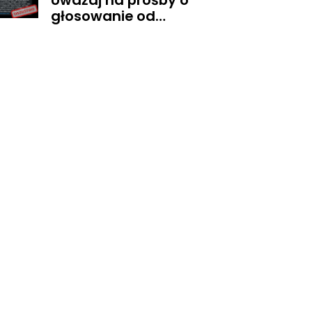
Uważaj na prośby o
głosowanie od
znajomych