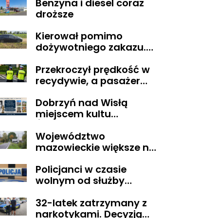
Benzyna i diesel coraz
Obywatelskiego
droższe
Mazowsza dla
Organizacji z naszego
Kierował pomimo
terenu!
dożywotniego zakazu.
Trafił do aresztu
Przekroczył prędkość w
recydywie, a pasażer
okazał się być osobą
Dobrzyń nad Wisłą
poszukiwaną
miejscem kultu
Świętego Lekarza z
Województwo
Neapolu
mazowieckie większe niż
Belgia i trudne w
Policjanci w czasie
zarządzaniu. Eksperci
wolnym od służby
proponują podział
zatrzymali
centralnej Polski
32-latek zatrzymany z
poszukiwanego
narkotykami. Decyzją