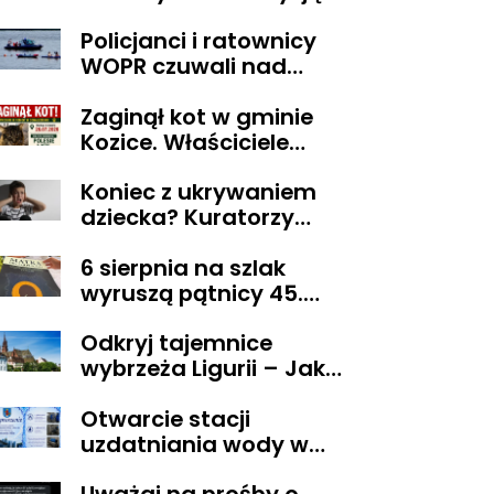
sądu trafił do aresztu
Policjanci i ratownicy
WOPR czuwali nad
bezpieczeństwem
Zaginął kot w gminie
uczestnika wyjątkowej
Kozice. Właściciele
wyprawy
wyznaczyli nagrodę za
Koniec z ukrywaniem
pomoc
dziecka? Kuratorzy
dostaną uprawnienia,
6 sierpnia na szlak
jakich nie mieli
wyruszą pątnicy 45.
Pieszej Pielgrzymki
Odkryj tajemnice
Diecezji Płockiej na
wybrzeża Ligurii – Jak
Jasną Górę
przeżyć niezapomniane
Otwarcie stacji
chwile w krainie pesto i
uzdatniania wody w
słońca
Pacynie