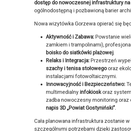
dostęp do nowoczesnej infrastruktury na 
ogólnodostępną i pozbawioną barier arc
Nowa wizytówka Gorzewa opierać się będzi
Aktywność i Zabawa:
Powstanie wiel
zamkiem i trampolinami), profesjon
boisko do siatkówki plażowej
.
Relaks i Integracja:
Przestrzeń wype
szachy i tenisa stołowego
oraz ekol
instalacjami fotowoltaicznymi.
Innowacyjność i Bezpieczeństwo:
Te
multimedialny
infokiosk
oraz system
zadba nowoczesny monitoring oraz o
napis 3D „Powiat Gostyniński”
.
Cała planowana infrastruktura zostanie 
szczególnymi potrzebami dzięki zastos