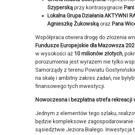
Szyperską
przy kontrasygnacie
Pani
Lokalna Grupa Działania AKTYWNI R
Agnieszkę Żukowską
oraz
Pana Wic
Współpraca otwiera drogę do złożenia w
Fundusze Europejskie dla Mazowsza 20
w wysokości aż
10 milionów złotych
, pok
porozumienia jest wyrazem nie tylko wspó
Samorządy z terenu Powiatu Gostynińskie
na skalę i ambitny zakres zadań, nie był
finansowego tych inwestycji.
Nowoczesna i bezpłatna strefa rekreacji
Jednym z elementów tego szlaku, reali
będzie kompleksowe zagospodarowanie c
sąsiedztwie Jeziora Białego. Inwestycja