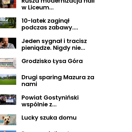
Rusza modernizacja hali
w Liceum
Ogólnokształcącym im.
10-latek zaginął
T. Kościuszki w
podczas zabawy.
Gostyninie
Wszystko zakończyło się
Jeden sygnał i tracisz
szczęśliwie
pieniądze. Nigdy nie
oddzwaniaj na te
Grodzisko Łysa Góra
numery
Drugi sparing Mazura za
nami
Powiat Gostyniński
wspólnie z
ORGANIZACJAMI
Lucky szuka domu
POZARZĄDOWYMI
walczą o środki z
Budżetu