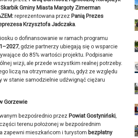
 Skarbik Gminy Miasta Margoty Zimerman
AZEM:
reprezentowana przez
Panią Prezes
eprezesa Krzysztofa Jadczaka
.
niosku o dofinansowanie w ramach programu
21–2027
, gdzie partnerzy ubiegają się o wsparcie
rywające do 85% wartości projektu. Podpisanie
lnej wizji, ale przede wszystkim realnej potrzeby.
go liczą na otrzymanie grantu, gdyż ze względu
yby w stanie samodzielnie udźwignąć ciężaru
 w Gorzewie
zowanym bezpośrednio przez
Powiat Gostyniński
,
zęści terenu położonej w bezpośrednim
 ta zapewni mieszkańcom i turystom
bezpłatny