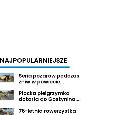
NAJPOPULARNIEJSZE
Seria pożarów podczas
żniw w powiecie
gostynińskim
Płocka pielgrzymka
dotarła do Gostynina.
Wierni idą dalej na
76-letnia rowerzystka
Jasną Górę