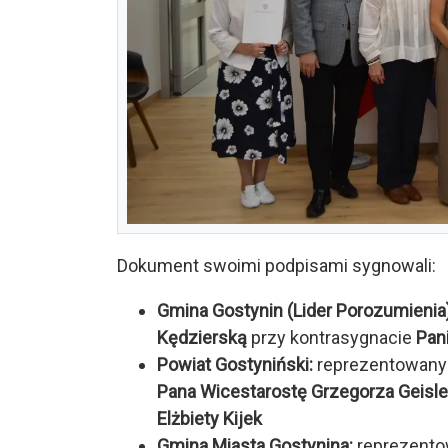
Dokument swoimi podpisami sygnowali:
Gmina Gostynin (Lider Porozumienia)
Kędzierską
przy kontrasygnacie
Pani
Powiat Gostyniński:
reprezentowany
Pana Wicestarostę Grzegorza Geisle
Elżbiety Kijek
Gmina Miasta Gostynina:
reprezento