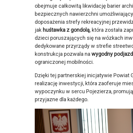
obejmuje całkowitą likwidację barier arc
bezpiecznych nawierzchni umożliwiając
doposażenia strefy rekreacyjnej przewidz
jak
huśtawka z gondolą
, która została z
dzieci poruszających się na wózkach inw
dedykowane przyrządy w strefie streetworko
konstrukcja pozwala na
wygodny podjazd i
ograniczonej mobilności.
Dzięki tej partnerskiej inicjatywie Powia
realizację inwestycji, która zaoferuje 
wypoczynku w sercu Pojezierza, promują
przyjazne dla każdego.