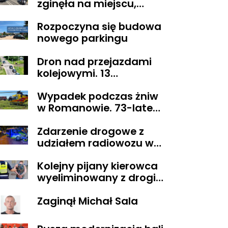
zginęła na miejscu,
droga z Sikorza do
Rozpoczyna się budowa
Brudzenia Dużego
nowego parkingu
zablokowana
Dron nad przejazdami
kolejowymi. 13
wykroczeń ujawnionych
Wypadek podczas żniw
podczas działań
w Romanowie. 73-latek
„Bezpieczny przejazd
spadł z kombajnu
kolejowy”
Zdarzenie drogowe z
udziałem radiowozu w
Płocku
Kolejny pijany kierowca
wyeliminowany z drogi.
Miał blisko 3 promile
Zaginął Michał Sala
alkoholu