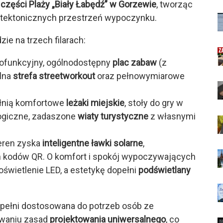
części Plaży „Biały Łabędź” w Gorzewie
, tworząc
hitektonicznych przestrzeń wypoczynku.
e na trzech filarach:
ofunkcyjny, ogólnodostępny
plac zabaw
(z
alna
strefa streetworkout
oraz pełnowymiarowe
łnią komfortowe
leżaki miejskie
, stoły do gry w
ogiczne, zadaszone
wiaty turystyczne
z własnymi
ren zyska
inteligentne ławki solarne
,
 kodów QR. O komfort i spokój wypoczywających
świetlenie LED, a estetykę dopełni
podświetlany
w pełni dostosowana do potrzeb osób ze
owaniu zasad
projektowania uniwersalnego
, co