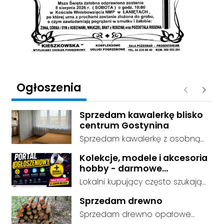
Ogłoszenia
Poprzednie
Następ
Sprzedam kawalerkę blisko
centrum Gostynina
Sprzedam kawalerkę z osobną
kuchnią, łazienką i przedpokojem.
Kolekcje, modele i akcesoria
Stan dobry - do zamieszkania, 3
hobby - darmowe
piętro. Standard wykończenia -
ogłoszenia, dodaj swoje za
Lokalni kupujący często szukają
dobry. cena do negocjacji.
darmo
dokładnie tego, co leży u Ciebie
Sprzedam drewno
w domu. Kategorie są czytelnie
Sprzedam drewno opałowe
podzielone, dzięki czemu osoby