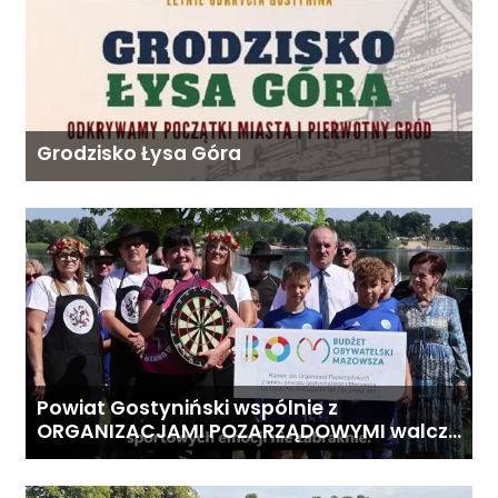
Grodzisko Łysa Góra
Powiat Gostyniński wspólnie z
ORGANIZACJAMI POZARZĄDOWYMI walczą
o środki z Budżetu Obywatelskiego
Mazowsza dla Organizacji z naszego