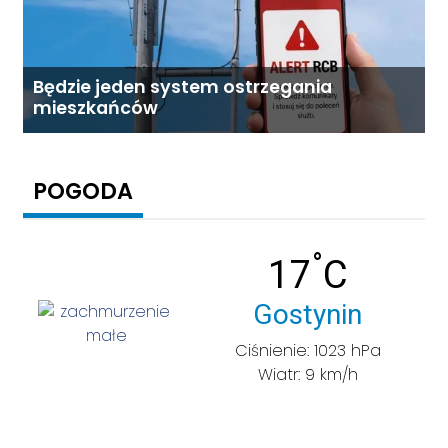
Będzie jeden system ostrzegania
mieszkańców
POGODA
°
Temperatu
17
C
Miasto:
Gostynin
Ciśnienie: 1023 hPa
Wiatr: 9 km/h