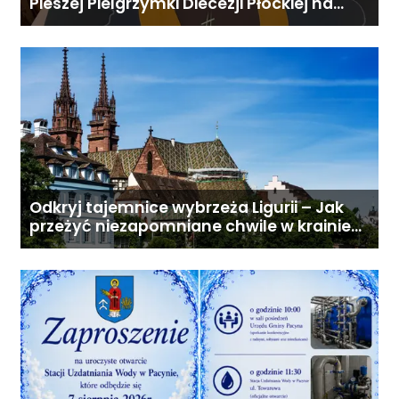
Pieszej Pielgrzymki Diecezji Płockiej na
Jasną Górę
Odkryj tajemnice wybrzeża Ligurii – Jak
przeżyć niezapomniane chwile w krainie
pesto i słońca