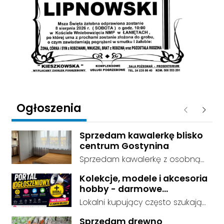
Ogłoszenia
Poprzednie
Następ
Sprzedam kawalerkę blisko
centrum Gostynina
Sprzedam kawalerkę z osobną
kuchnią, łazienką i przedpokojem.
Kolekcje, modele i akcesoria
Stan dobry - do zamieszkania, 3
hobby - darmowe
piętro. Standard wykończenia -
ogłoszenia, dodaj swoje za
Lokalni kupujący często szukają
dobry. cena do negocjacji.
darmo
dokładnie tego, co leży u Ciebie
Sprzedam drewno