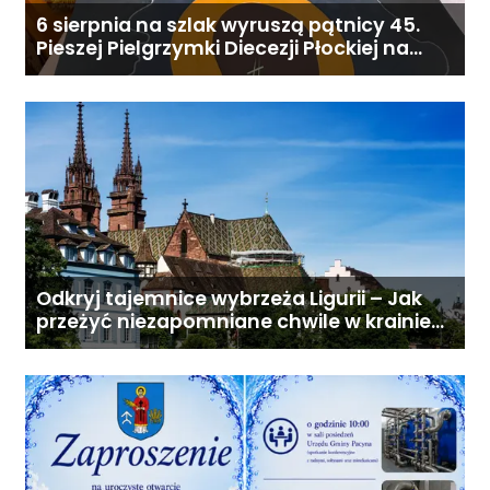
6 sierpnia na szlak wyruszą pątnicy 45.
Pieszej Pielgrzymki Diecezji Płockiej na
Jasną Górę
Odkryj tajemnice wybrzeża Ligurii – Jak
przeżyć niezapomniane chwile w krainie
pesto i słońca