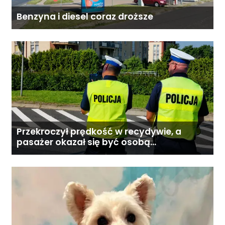
Benzyna i diesel coraz droższe
Przekroczył prędkość w recydywie, a
pasażer okazał się być osobą
poszukiwaną