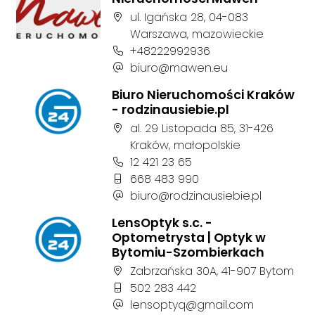
Adres firmy:
ul. Igańska 28, 04-083
Warszawa, mazowieckie
Numer telefonu firmy:
+48222992936
Adres e-mail firmy:
biuro@mawen.eu
Biuro Nieruchomości Kraków
- rodzinausiebie.pl
Adres firmy:
al. 29 Listopada 85, 31-426
Kraków, małopolskie
Numer telefonu firmy:
12 421 23 65
Numer telefonu firmy:
668 483 990
Adres e-mail firmy:
biuro@rodzinausiebie.pl
LensOptyk s.c. -
Optometrysta | Optyk w
Bytomiu-Szombierkach
Adres firmy:
Zabrzańska 30A, 41-907 Bytom
Numer telefonu firmy:
502 283 442
Adres e-mail firmy:
lensoptyq@gmail.com