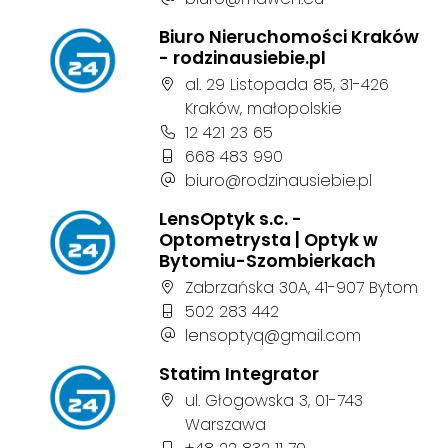
Biuro Nieruchomości Kraków
- rodzinausiebie.pl
Adres firmy:
al. 29 Listopada 85, 31-426
Kraków, małopolskie
Numer telefonu firmy:
12 421 23 65
Numer telefonu firmy:
668 483 990
Adres e-mail firmy:
biuro@rodzinausiebie.pl
LensOptyk s.c. -
Optometrysta | Optyk w
Bytomiu-Szombierkach
Adres firmy:
Zabrzańska 30A, 41-907 Bytom
Numer telefonu firmy:
502 283 442
Adres e-mail firmy:
lensoptyq@gmail.com
Statim Integrator
Adres firmy:
ul. Głogowska 3, 01-743
Warszawa
Numer telefonu firmy: