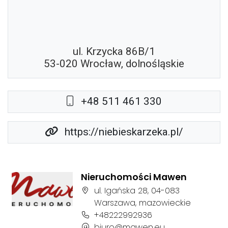
ul. Krzycka 86B/1
53-020 Wrocław, dolnośląskie
+48 511 461 330
https://niebieskarzeka.pl/
Nieruchomości Mawen
Adres firmy:
ul. Igańska 28, 04-083
Warszawa, mazowieckie
Numer telefonu firmy:
+48222992936
Adres e-mail firmy:
biuro@mawen.eu