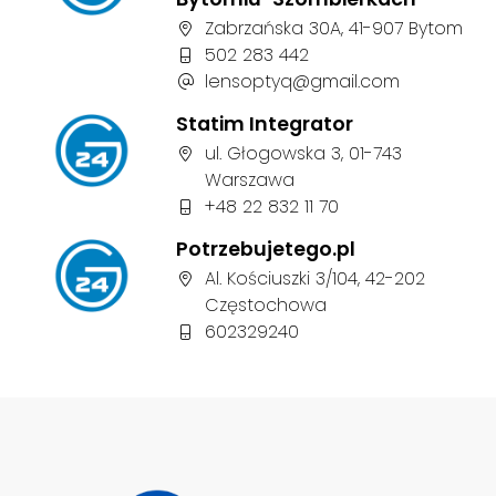
Adres firmy:
Zabrzańska 30A, 41-907 Bytom
Numer telefonu firmy:
502 283 442
Adres e-mail firmy:
lensoptyq@gmail.com
Statim Integrator
Adres firmy:
ul. Głogowska 3, 01-743
Warszawa
Numer telefonu firmy:
+48 22 832 11 70
Potrzebujetego.pl
Adres firmy:
Al. Kościuszki 3/104, 42-202
Częstochowa
Numer telefonu firmy:
602329240