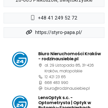
26-065 Piekoszów, świętokrzyskie
+48 41 249 52 72
https://styro-papa.pl/
Biuro Nieruchomości Kraków
- rodzinausiebie.pl
Adres firmy:
al. 29 Listopada 85, 31-426
Kraków, małopolskie
Numer telefonu firmy:
12 421 23 65
Numer telefonu firmy:
668 483 990
Adres e-mail firmy:
biuro@rodzinausiebie.pl
LensOptyk s.c. -
Optometrysta | Optyk w
Bytomiu-Szombierkach