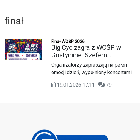
finał
Finał WOŚP 2026
Big Cyc zagra z WOŚP w
Gostyninie. Szefem
gostynińskiego sztabu
Organizatorzy zapraszają na pełen
została Aleksandra
emocji dzień, wypełniony koncertami,
Milczarek
licytacjami i różnorodnymi atrakcjami.
19.01.2026 17:11
79
U