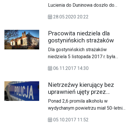
Lucienia do Duninowa doszło do
wypadku drogowego, w wyniku
28.05.2020 20:22
którego na miejscu zginął kierowca.
Pracowita niedziela dla
gostynińskich strażaków
Dla gostynińskich strażaków
niedziela 5 listopada 2017 r. była
pracowitym dniem. Na terenie powiatu
06.11.2017 14:30
odnotowano 6 zdarzeń.
Nietrzeźwy kierujący bez
uprawnień ujęty przez
mieszkańców Kluska
Ponad 2,6 promila alkoholu w
wydychanym powietrzu miał 50-letni
mieszkaniec Gminy Gostynin, który
05.10.2017 11:52
kierował samochodem w
miejscowości Klusek. Nietrzeźwy