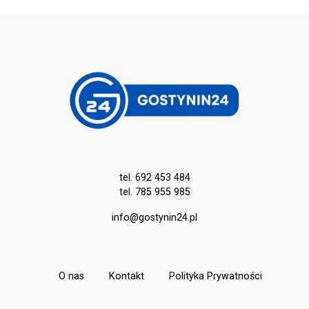
kierujący został ujęty przez
mieszkańca. Okazało się, że pijany
kierowca nie posiada uprawnień do
kierowania pojazdami. Ponadto
przewoził pasażera, również
nietrzeźwego.
tel. 692 453 484
tel. 785 955 985
info@gostynin24.pl
O nas
Kontakt
Polityka Prywatności