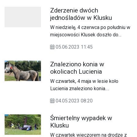
Wicestarosta Gostyniński, w ramach
wianków na wodę. Dziewczęta na
Zderzenie dwóch
akcji oznaczania niebezpiecznych
wydaniu wiły więc wianki – symbol
jednośladów w Klusku
kąpielisk tzw. "Czarny punkt wodny"
panieństwa - z kwiatów polnych i
oznaczyli niestrzeżone kąpielisko
ogrodowych, z chabrów, maków,
W niedzielę, 4 czerwca po południu w
nad jeziorem Białym w miejscowości
rumianków, ruty i różyczek,
miejscowości Klusek doszło do
Klusek.
przywiązywały je do deseczki ze
zderzenia motocykla z motorowerem.
05.06.2023 11:45
świeczką i puszczały na wodę,
Kierujący trafili do szpitala.
bacznie obserwując jak płyną.” Tak
Znaleziono konia w
jedno z piękniejszych polskich świąt
okolicach Lucienia
opisywała Barbara Ogrodowska w
swoim monumentalnym dziele pt.:
W czwartek, 4 maja w lesie koło
„Polskie obrzędy i zwyczaje”.
Lucienia znaleziono konia.
Spacerowicz został zabezpieczony w
04.05.2023 08:20
stajni w miejscowości Klusek.
Śmiertelny wypadek w
Klusku
W czwartek wieczorem na drodze z