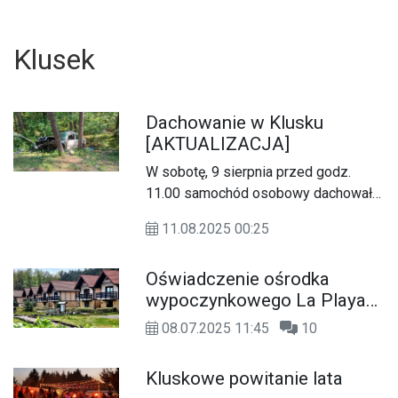
Klusek
Dachowanie w Klusku
[AKTUALIZACJA]
W sobotę, 9 sierpnia przed godz.
11.00 samochód osobowy dachował
na drodze wojewódzkiej nr 573 na
11.08.2025 00:25
wysokości Kluska. Jedna osoba
została lekko poszkodowana.
Oświadczenie ośrodka
wypoczynkowego La Playa
w Gorzewie
08.07.2025 11:45
10
U
Kluskowe powitanie lata