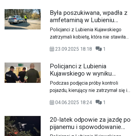
energetyczny. Mężczyzna zginął na
Była poszukiwana, wpadła z
miejscu. Policja i prokuratura badają
amfetaminą w Lubieniu
okoliczności zdarzenia.
Kujawskim
Policjanci z Lubienia Kujawskiego
zatrzymali kobietę, która nie stawiła
się do odbycia kary trzech miesięcy
23.09.2025 18:18
1
pozbawienia wolności. 36-latka była
poszukiwana przez sąd za
Policjanci z Lubienia
popełnione przestępstwo. W
Kujawskiego w wyniku
momencie zatrzymania posiadała w
pościgu zatrzymali sprawcę,
aucie biały proszek, który po
Podczas podjęcia próby kontroli
który prowadził pojazd w
wstępnym badaniu okazał się
pojazdu, kierujący nie zatrzymał się i
stanie nietrzeźwości i nie
amfetaminą.
kontynuował jazdę po drodze
tylko
04.06.2025 18:24
1
publicznej. Podjęty pościg zakończył
się zatrzymaniem sprawcy, który
20-latek odpowie za jazdę po
usłyszał 3 zarzuty. Grozi mu kara do 5
pijanemu i spowodowanie
lat pozbawienia wolności.
kolizji