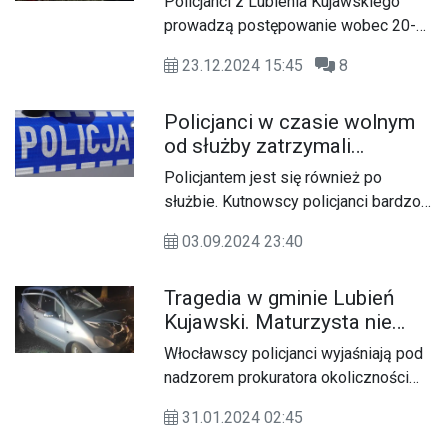
Policjanci z Lubienia Kujawskiego
prowadzą postępowanie wobec 20-
letniego kierującego, który
23.12.2024 15:45
8
spowodował kolizję w stanie
nietrzeźwości. Za tak
Policjanci w czasie wolnym
nieodpowiedzialne zachowanie może
od służby zatrzymali
mu grozić kara do 3 lat pozbawienia
sklepowych złodziei
wolności i wysoka grzywna.
Policjantem jest się również po
służbie. Kutnowscy policjanci bardzo
często to udowadniają.
03.09.2024 23:40
Funkcjonariusze z Wydziału Prewencji
kutnowskiej komendy, w czasie
Tragedia w gminie Lubień
wolnym od służby zatrzymali złodziei
Kujawski. Maturzysta nie
sklepowych. Dzięki właściwej
doczekał swojej studniówki
postawie i reakcji złodzieje za swoje
Włocławscy policjanci wyjaśniają pod
zachowanie odpowiedzą przed
nadzorem prokuratora okoliczności
sądem.
tragicznego wypadku drogowego, do
31.01.2024 02:45
którego doszło w gminie Lubień