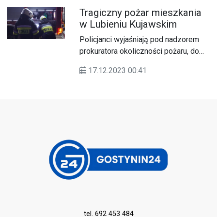
Kujawski.
Tragiczny pożar mieszkania
w Lubieniu Kujawskim
Policjanci wyjaśniają pod nadzorem
prokuratora okoliczności pożaru, do
którego doszło w jednym z mieszkań
17.12.2023 00:41
w Lubieniu Kujawskim. Niestety,
pomimo udzielonej pomocy 47-letnia
mieszkanka poniosła śmierć.
tel. 692 453 484