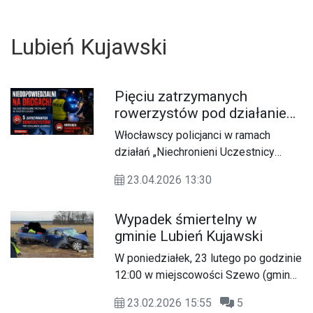
Lubień Kujawski
Pięciu zatrzymanych
rowerzystów pod działaniem
alkoholu w ramach działań
Włocławscy policjanci w ramach
„NURD”
działań „Niechronieni Uczestnicy
Ruchu Drogowego” przeprowadzili
23.04.2026 13:30
wzmożone kontrole na terenie miasta
i powiatu. Efektem tych działań było
Wypadek śmiertelny w
zatrzymanie pięciu rowerzystów
gminie Lubień Kujawski
poruszających się pod działaniem
alkoholu.
W poniedziałek, 23 lutego po godzinie
U
12:00 w miejscowości Szewo (gmina
Lubień Kujawski) 19-letni kierowca
23.02.2026 15:55
5
Hondy zjechał z drogi i uderzył w słup