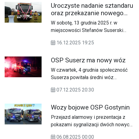
Uroczyste nadanie sztandaru
oraz przekazanie nowego
samochodu dla OSP w
W sobotę, 13 grudnia 2025 r. w
Suserzu
miejscowości Stefanów Suserski
odbyła się uroczystość związana z
16.12.2025 19:25
nadaniem i poświęceniem sztandaru
oraz przekazaniem nowego średniego
OSP Suserz ma nowy wóz
samochodu ratowniczo-gaśniczego
na podwoziu Scania do Ochotniczej
W czwartek, 4 grudnia społeczność
Straży Pożarnej w Suserzu.
Suserza powitała średni wóz
strażacki Scania P370 XT w
07.12.2025 20:30
zabudowie firmy Szczęśniak. Pojazd
dotarł wieczorem, eskortowany przez
Wozy bojowe OSP Gostynin
15 pojazdów zaprzyjaźnionych
jednostek. Na miejscu druhowie
Przejazd alarmowy i prezentacja z
przywitali go racami.
pokazami sygnalizacji dwóch nowych
średnich wozów ratowniczo-
06.08.2025 00:00