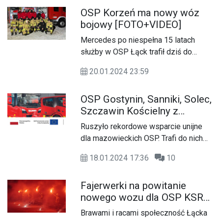
dla Ochotniczej Straży Pożarnej w
OSP Korzeń ma nowy wóz
Gostyninie.
bojowy [FOTO+VIDEO]
Mercedes po niespełna 15 latach
służby w OSP Łąck trafił dziś do
Korzenia. Strażacy i mieszkańcy wsi
20.01.2024 23:59
nie kryją radości.
OSP Gostynin, Sanniki, Solec,
Szczawin Kościelny z
nowymi wozami dzięki
Ruszyło rekordowe wsparcie unijne
wsparciu UE
dla mazowieckich OSP. Trafi do nich
187 wozów strażackich
18.01.2024 17:36
10
dofinansowanych przez Unię
Europejską.
Fajerwerki na powitanie
nowego wozu dla OSP KSRG
Łąck [FOTO+VIDEO+AUDIO]
Brawami i racami społeczność Łącka