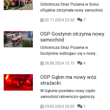
Ochotnicza Straż Pożarna w Solcu
oficjalnie otrzymała nowy samochód
strażacki MAN TGM 18.320 GBA 4/28
02.11.2024 23:30
7
wraz z wyposażeniem.
OSP Gostynin otrzyma nowy
samochód
Ochotnicza Straż Pożarna w
Gostyninie wzbogaci się o nowy
samochód ratowniczo-gaśniczy o
26.06.2024 13:15
4
wartości ponad 2 mln zł.
OSP Gąbin ma nowy wóz
strażacki
W Gąbinie powitano nowy ciężki
samochód ratowniczo-gaśniczy.
29.05.2024 20:55
1