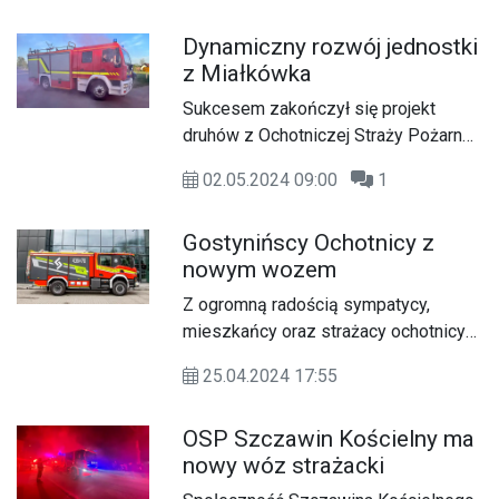
Dynamiczny rozwój jednostki
z Miałkówka
Sukcesem zakończył się projekt
druhów z Ochotniczej Straży Pożarnej
w Miałkówku, którego celem była
02.05.2024 09:00
1
wymiana samochodu strażackiego z
1985 roku. W środę, 1 maja strażacy z
Gostynińscy Ochotnicy z
Miałkówka mieli okazję zapoznać się
nowym wozem
z nowszym modelem średniego wozu
strażackiego marki Star, który jest już
Z ogromną radością sympatycy,
ich własnością.
mieszkańcy oraz strażacy ochotnicy
powitali fabrycznie nowy średni
25.04.2024 17:55
samochód ratowniczo-gaśniczy
dedykowany Ochotniczej Straży
OSP Szczawin Kościelny ma
Pożarnej KSRG w Gostyninie.
nowy wóz strażacki