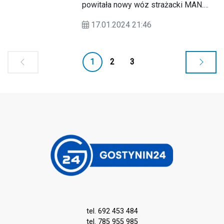
powitała nowy wóz strażacki MAN.
Prezesowi zakręciła się łezka w oku.
17.01.2024 21:46
1
2
3
tel. 692 453 484
tel. 785 955 985