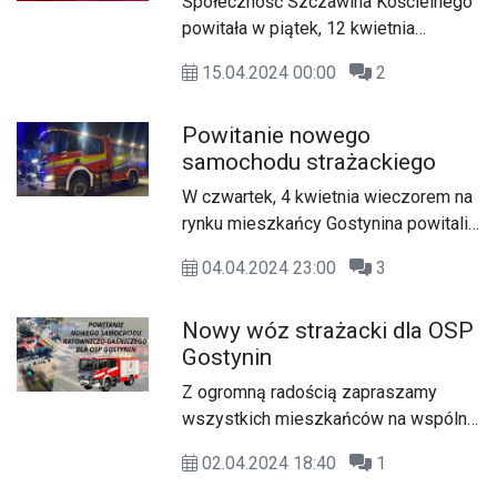
Społeczność Szczawina Kościelnego
powitała w piątek, 12 kwietnia
wieczorem długo wyczekiwany,
15.04.2024 00:00
2
fabrycznie nowy, ciężki samochód
ratowniczo-gaśniczy.
Powitanie nowego
samochodu strażackiego
W czwartek, 4 kwietnia wieczorem na
rynku mieszkańcy Gostynina powitali
uroczyście nowy wóz strażacki.
04.04.2024 23:00
3
Nowy wóz strażacki dla OSP
Gostynin
Z ogromną radością zapraszamy
wszystkich mieszkańców na wspólne
powitanie fabrycznie nowego
02.04.2024 18:40
1
samochodu ratowniczo-gaśniczego