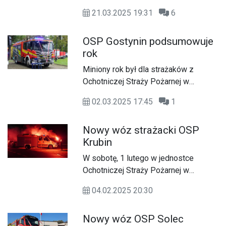
ratowniczo-gaśniczy marki Scania
21.03.2025 19:31
6
P460 z napędem 4x4.
OSP Gostynin podsumowuje
rok
Miniony rok był dla strażaków z
Ochotniczej Straży Pożarnej w
Gostyninie czasem intensywnych
02.03.2025 17:45
1
działań ratowniczo-gaśniczych, ale
także okresem rozwoju i modernizacji
Nowy wóz strażacki OSP
jednostki.
Krubin
W sobotę, 1 lutego w jednostce
Ochotniczej Straży Pożarnej w
Krubinie odbyło się walne zebranie i
04.02.2025 20:30
powitanie nowego samochodu.
Nowy wóz OSP Solec