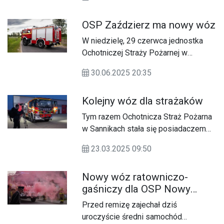
gaśniczych Scania P370 i Scania
P360 od firmy Szczęśniak z jednostki
OSP Zaździerz ma nowy wóz
Ochotniczej Straży Pożarnej w
Gostyninie.
W niedzielę, 29 czerwca jednostka
Ochotniczej Straży Pożarnej w
Zaździerzu powitała nowy samochód.
30.06.2025 20:35
Kolejny wóz dla strażaków
Tym razem Ochotnicza Straż Pożarna
w Sannikach stała się posiadaczem
nowego wozu ratowniczo-
23.03.2025 09:50
gaśniczego. Unia Europejska znowu
pomogła w dofinansowaniu.
Nowy wóz ratowniczo-
gaśniczy dla OSP Nowy
Duninów
Przed remizę zajechał dziś
uroczyście średni samochód