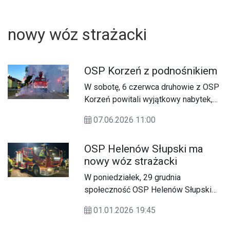
nowy wóz strażacki
OSP Korzeń z podnośnikiem
W sobotę, 6 czerwca druhowie z OSP
Korzeń powitali wyjątkowy nabytek,
18-metrowy podnośnik na podwoziu
07.06.2026 11:00
STAR 266. Choć nie jest to nowy
pojazd, dla lokalnej jednostki oznacza
OSP Helenów Słupski ma
ważny krok w rozwoju i większe
nowy wóz strażacki
możliwości działania.
W poniedziałek, 29 grudnia
społeczność OSP Helenów Słupski
U
powitała długo wyczekiwany średni
01.01.2026 19:45
samochód ratowniczo-gaśniczy
Renault GBA 240 DXI.