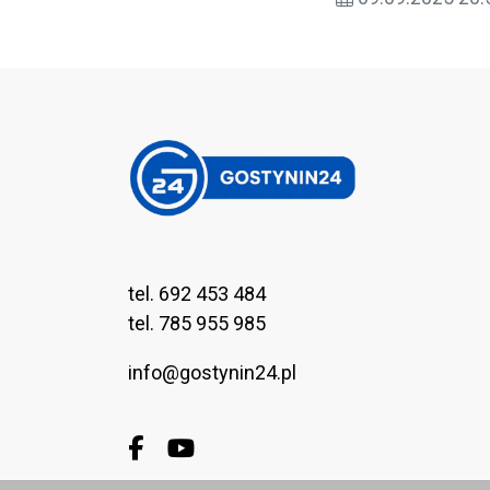
przy wjazdach do
tel. 692 453 484
tel. 785 955 985
info@gostynin24.pl
Facebook.com
Youtube.com