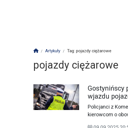
Strona główna
Artykuły
Tag: pojazdy ciężarowe
pojazdy ciężarowe
Gostynińscy 
wjazdu pojaz
Policjanci z Kom
kierowcom o obo
B-5 „zakaz wjazd
09.09.2025 20