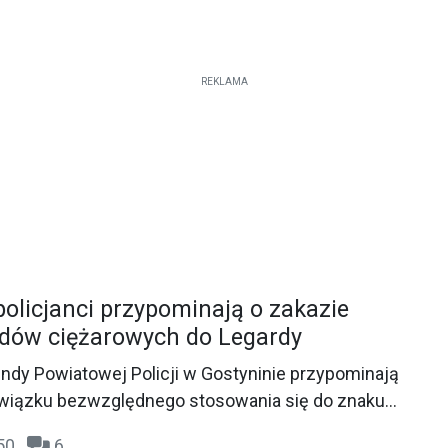
REKLAMA
policjanci przypominają o zakazie
dów ciężarowych do Legardy
endy Powiatowej Policji w Gostyninie przypominają
wiązku bezwzględnego stosowania się do znaku
u samochodów ciężarowych”, który znajduje się
:50
6