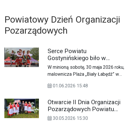
Powiatowy Dzień Organizacji
Pozarządowych
Serce Powiatu
Gostynińskiego biło w
Gorzewie
W minioną sobotę, 30 maja 2026 roku,
malownicza Plaża „Biały Łabędź” w
Gorzewie stała się stolicą lokalnej
01.06.2026 15:48
aktywności i wspólnoty.
Otwarcie II Dnia Organizacji
Pozarządowych Powiatu
U
Gostynińskiego
30.05.2026 15:30