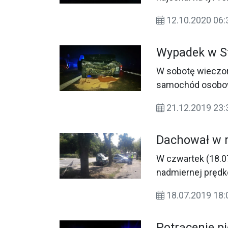
12.10.2020 06:
Wypadek w S
W sobotę wieczor
samochód osobowy
przewieziono do s
21.12.2019 23
Dachował w 
W czwartek (18.0
nadmiernej prędk
18.07.2019 18:
Potrącenie p