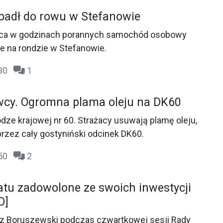
adł do rowu w Stefanowie
rca w godzinach porannych samochód osobowy
e na rondzie w Stefanowie.
:30
1
cy. Ogromna plama oleju na DK60
odze krajowej nr 60. Strażacy usuwają plamę oleju,
 przez cały gostyniński odcinek DK60.
:50
2
tu zadowolone ze swoich inwestycji
O]
sz Boruszewski podczas czwartkowej sesji Rady