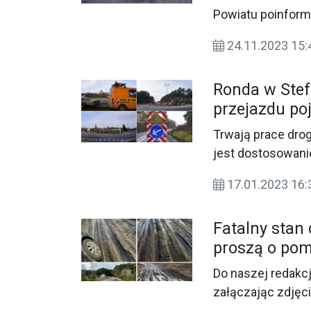
Powiatu poinformo
24.11.2023 15
Ronda w Ste
przejazdu p
Trwają prace dro
jest dostosowani
ponadnormatywnyc
17.01.2023 16:
Fatalny stan
proszą o po
Do naszej redakc
załączając zdjęci
drogi w pobliżu j