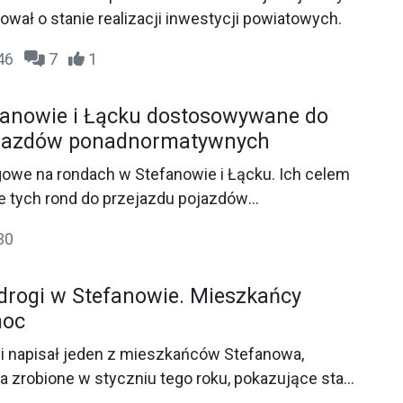
wał o stanie realizacji inwestycji powiatowych.
:46
7
1
fanowie i Łącku dostosowywane do
ojazdów ponadnormatywnych
gowe na rondach w Stefanowie i Łącku. Ich celem
e tych rond do przejazdu pojazdów
h relacji Gdańsk-Płock.
30
 drogi w Stefanowie. Mieszkańcy
moc
ji napisał jeden z mieszkańców Stefanowa,
a zrobione w styczniu tego roku, pokazujące stan
ego domu.