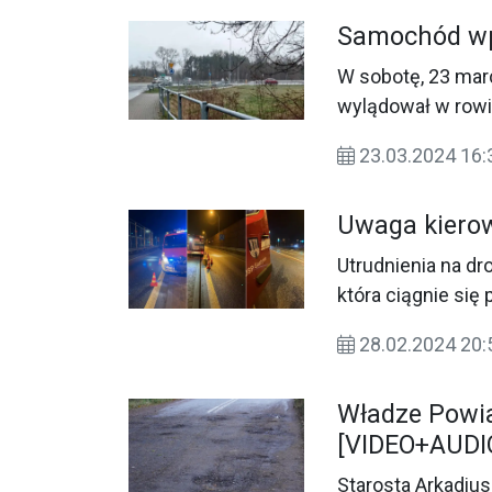
Samochód wp
W sobotę, 23 ma
wylądował w rowi
23.03.2024 16
Uwaga kierow
Utrudnienia na dr
która ciągnie się
28.02.2024 20
Władze Powia
[VIDEO+AUDI
Starosta Arkadiu