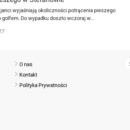
janci wyjaśniają okoliczności potrącenia pieszego
o golfem. Do wypadku doszło wczoraj w
fanów na krajowej „sześćdziesiątce".&nbsp;
27
O nas
Kontakt
Polityka Prywatności