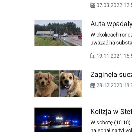
07.03.2022 12:
Auta wpadały
W okolicach rond
uważać na substa
uszkodzone.
19.11.2021 15:
Zaginęła suc
28.12.2020 18:
Kolizja w St
W sobotę (10.10)
najechał na tył vo