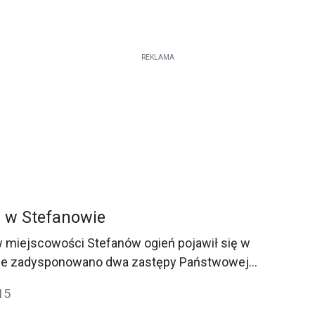
REKLAMA
 w Stefanowie
 w miejscowości Stefanów ogień pojawił się w
sce zadysponowano dwa zastępy Państwowej
 Gostyninie oraz policję.
15