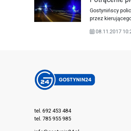
Gostynińscy polic
przez kierująceg
miejscowości Ste
08.11.2017 10:
tel. 692 453 484
tel. 785 955 985