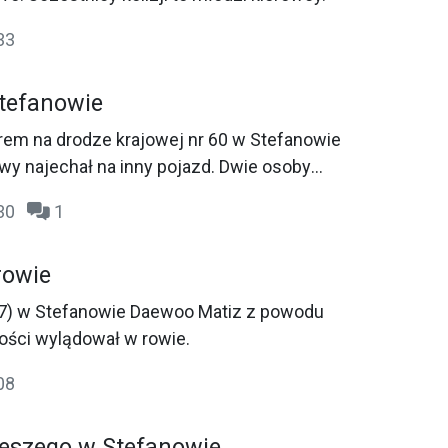
33
tefanowie
em na drodze krajowej nr 60 w Stefanowie
 najechał na inny pojazd. Dwie osoby
zpitala.
:30
1
rowie
7) w Stefanowie Daewoo Matiz z powodu
ości wylądował w rowie.
08
ieszego w Stefanowie