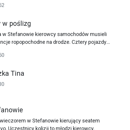
52
 w poślizg
a w Stefanowie kierowcy samochodów musieli
ncje ropopochodne na drodze. Cztery pojazdy
50
zka Tina
30
efanowie
 wieczorem w Stefanowie kierujący seatem
lvo. Uczestnicy kolizji to młodzi kierowcy.