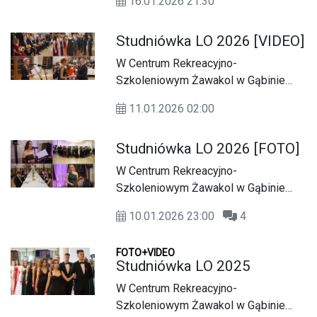
16.01.2026 21:30
Studniówka LO 2026 [VIDEO]
W Centrum Rekreacyjno-
Szkoleniowym Żawakol w Gąbinie
trwa bal studniówkowy uczniów
11.01.2026 02:00
Liceum Ogólnokształcącego im.
Tadeusza Kościuszki w Gostyninie.
Studniówka LO 2026 [FOTO]
W Centrum Rekreacyjno-
Szkoleniowym Żawakol w Gąbinie
trwa bal studniówkowy uczniów
10.01.2026 23:00
4
Liceum Ogólnokształcącego im.
Tadeusza Kościuszki w Gostyninie.
FOTO+VIDEO
Studniówka LO 2025
W Centrum Rekreacyjno-
Szkoleniowym Żawakol w Gąbinie