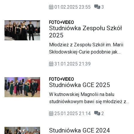
trwa bal studniówkowy uczniów
01.02.2025 23:55
3
Liceum Ogólnokształcącego im.
Tadeusza Kościuszki w Gostyninie.
FOTO+VIDEO
Studniówka Zespołu Szkół
2025
Młodzież z Zespołu Szkół im. Marii
Skłodowskiej-Curie podobnie jak
maturzyści z GCE na bal
31.01.2025 21:39
studniówkowy wybrała ponownie
Magnolię w Kutnie.
FOTO+VIDEO
Studniówka GCE 2025
W kutnowskiej Magnolii na balu
studniówkowym bawi się młodzież z
Gostynińskiego Centrum
25.01.2025 21:14
2
Edukacyjnego.
Studniówka GCE 2024