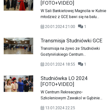
[FOTO+VIDEO]
W Sali Bankietowej Magnolia w Kutnie
młodzież z GCE bawi się na balu
studniówkowym.
20.01.2024 21:00
1
Transmisja Studniówki GCE
Transmisja na żywo ze Studniówki
Gostynińskiego Centrum
Edukacyjnego.
20.01.2024 18:55
1
Studniówka LO 2024
[FOTO+VIDEO]
W Centrum Rekreacyjno-
Szkoleniowym Żawakol w Gąbinie
trwa bal studniówkowy uczniów LO
13.01.2024 22:25
Gostynin. Impreza potrwa do samego