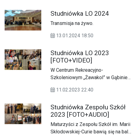
rana.
Studniówka LO 2024
Transmisja na żywo.
13.01.2024 18:50
Studniówka LO 2023
[FOTO+VIDEO]
W Centrum Rekreacyjno-
Szkoleniowym „Żawakol” w Gąbinie
na balu studniówkowym bawi się
11.02.2023 22:40
młodzież z Liceum
Ogólnokształcącego im. Tadeusza
Studniówka Zespołu Szkół
Kościuszki.
2023 [FOTO+AUDIO]
Maturzyści z Zespołu Szkół im. Marii
Skłodowskiej-Curie bawią się na balu