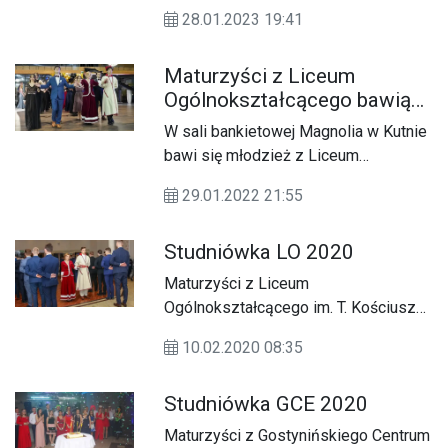
studniówkowym w Domu Weselnym
28.01.2023 19:41
Derol w Nagodowie.
Maturzyści z Liceum
Ogólnokształcącego bawią
się na studniówce w Kutnie
W sali bankietowej Magnolia w Kutnie
[FOTO]
bawi się młodzież z Liceum
Ogólnokształcącego im. Tadeusza
29.01.2022 21:55
Kościuszki w Gostyninie.
Studniówka LO 2020
Maturzyści z Liceum
Ogólnokształcącego im. T. Kościuszki
bawili się na balu studniówkowym w
10.02.2020 08:35
Żawakolu w Gąbinie. Do tańca
przygrywał Massive.
Studniówka GCE 2020
Maturzyści z Gostynińskiego Centrum