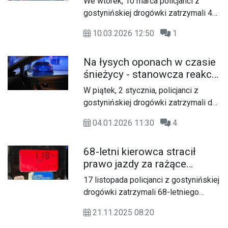
We wtorek, 10 marca policjanci z
terenie zabudowanym
Nieodpowiedzialny 41-latek kierował
gostynińskiej drogówki zatrzymali 44-
Peugeotem mając w organizmie
letniego mieszkańca Kalisza, który w
ponad pół promila alkoholu. Grozi mu
10.03.2026 12:50
1
terenie zabudowanym jechał Skodą
teraz kara do 3 lat pozbawienia
117 km/h, przekraczając
wolności.
Na łysych oponach w czasie
dopuszczalną prędkość o 67 km/h.
śnieżycy - stanowcza reakcja
Mężczyzna został ukarany mandatem
policjantów ruchu
w wysokości 2000 zł, otrzymał 14
W piątek, 2 stycznia, policjanci z
drogowego
punktów karnych, a policjanci
gostynińskiej drogówki zatrzymali do
zatrzymali mu prawo jazdy na okres 3
kontroli drogowej 25-letniego
miesięcy.
04.01.2026 11:30
4
mieszkańca gminy Gostynin, który w
zimowych warunkach poruszał się
68-letni kierowca stracił
samochodem marki BMW
prawo jazdy za rażące
wyposażonym w opony
przekroczenie prędkości w
niespełniające wymogów
17 listopada policjanci z gostynińskiej
terenie zabudowanym
technicznych. Policjanci zatrzymali
drogówki zatrzymali 68-letniego
dowód rejestracyjny od pojazdu, a
mieszkańca powiatu
kierowcę ukarali mandatem karnym.
21.11.2025 08:20
inowrocławskiego, który w terenie