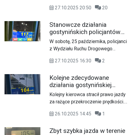
wideorejestrator, umożliwiający
Gostyninie kierowca audi potrącił
jazdy na najbliższe trzy miesiące.
precyzyjne dokumentowanie
27.10.2025 20:50
20
dwie nastolatki.
wykroczeń, zwłaszcza tych
związanych z nadmierną prędkością.
Stanowcze działania
gostynińskich policjantów
wobec kierowców
W sobotę, 25 października, policjanci
przekraczających dozwoloną
z Wydziału Ruchu Drogowego
prędkość
Komendy Powiatowej Policji w
27.10.2025 16:30
2
Gostyninie prowadzili kontrole
prędkości na jednej z dróg powiatu
Kolejne zdecydowane
gostynińskiego. W trakcie działań
działania gostynińskiej
zatrzymali do kontroli drogowej
drogówki wobec kierowców
kierującego pojazdem marki Ford,
Kolejny kierowca stracił prawo jazdy
łamiących przepisy ruchu
który znacząco przekroczył
za rażące przekroczenie prędkości.
drogowego
dozwoloną prędkość w obszarze
Policjanci z gostynińskiej drogówki
zabudowanym. Kierowcą okazał się
26.10.2025 14:45
1
zatrzymali 46-letniego mieszkańca
być 21-letni mieszkaniec powiatu
Włocławka, który pędził swoim
płockiego. 21-latek stracił na trzy
Zbyt szybka jazda w terenie
volkswagenem aż 104 km/h w