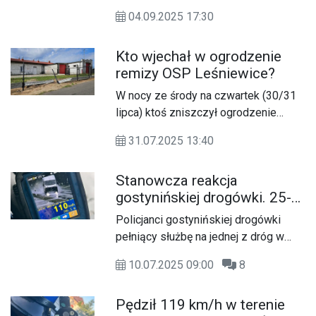
Powiatowej Policji w Gostyninie
do warunków panujących na drodze.
04.09.2025 17:30
odwiedzili Szkołę Podstawową im.
Bohaterów 1 grudnia 1939 r. w
Kto wjechał w ogrodzenie
Emilianowie w ramach ogólnopolskiej
remizy OSP Leśniewice?
akcji profilaktyczno-edukacyjnej
„Bezpieczna droga do szkoły”,
W nocy ze środy na czwartek (30/31
prowadzonej od 1 do 30 września.
lipca) ktoś zniszczył ogrodzenie
jednostki Ochotniczej Straży Pożarnej
31.07.2025 13:40
w Leśniewicach. Policja ustala
tożsamość kierowcy.
Stanowcza reakcja
gostynińskiej drogówki. 25-
latek stracił prawo jazdy
Policjanci gostynińskiej drogówki
pełniący służbę na jednej z dróg w
gminie Szczawin Kościelny zatrzymali
10.07.2025 09:00
8
do kontroli kierowcę dostawczego
fiata. 25-letni mieszkaniec Lipna
Pędził 119 km/h w terenie
poruszał się busem z prędkością 110