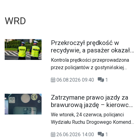
WRD
Przekroczył prędkość w
recydywie, a pasażer okazał
się być osobą poszukiwaną
Kontrola prędkości przeprowadzona
przez policjantów z gostynińskiej
drogówki zakończyła się dla kierowcy
06.08.2026 09:40
1
mandatem i punktami karnymi, a jego
pasażer okazał się być osobą
Zatrzymane prawo jazdy za
poszukiwaną. 33-letni mieszkaniec
brawurową jazdę – kierowca
Żychlina został doprowadzony do
pędził o 73 km/h za szybko
zakładu karnego, gdzie odbędzie
We wtorek, 24 czerwca, policjanci
U
w obszarze zabudowanym
zasądzoną karę pozbawienia
Wydziału Ruchu Drogowego Komendy
wolności.
Powiatowej Policji w Gostyninie
26.06.2026 14:00
1
zatrzymali kierującego, który w rażący