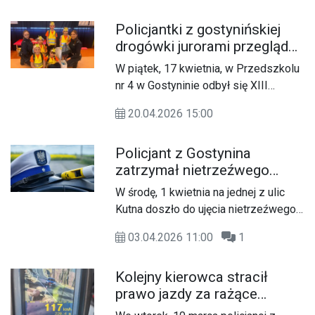
sposób naruszył przepisy ruchu
Policjantki z gostynińskiej
drogowego. 49-letni mieszkaniec
drogówki jurorami przeglądu
powiatu gostynińskiego kierował
wiedzy pt. „Bądź przezorny
samochodem marki Fiat z prędkością
W piątek, 17 kwietnia, w Przedszkolu
na drodze” w Przedszkolu nr
123 km/h w miejscu, gdzie
nr 4 w Gostyninie odbył się XIII
4
obowiązuje ograniczenie do 50 km/h.
Międzygrupowy Przegląd Wiedzy
Oznacza to przekroczenie
20.04.2026 15:00
pod hasłem „Bądź przezorny na
dopuszczalnej prędkości o 73 km/h.
drodze”. W wydarzeniu udział wzięły
Kierowca Fiata został ukarany
Policjant z Gostynina
policjantki z Wydziału Ruchu
mandatem w kwocie 2500 zł i 15 pkt.
zatrzymał nietrzeźwego
Drogowego Komendy Powiatowej
karnych oraz zostało mu zatrzymane
kierowcę w Kutnie
Policji w Gostyninie, które były
W środę, 1 kwietnia na jednej z ulic
prawo jazdy na okres 3 miesięcy.
jurorami.
Kutna doszło do ujęcia nietrzeźwego
kierującego przez policjanta Wydziału
03.04.2026 11:00
1
Ruchu Drogowego Komendy
Powiatowej Policji w Gostyninie, który
Kolejny kierowca stracił
w czasie wolnym od służby
prawo jazdy za rażące
zareagował na niebezpieczne
przekroczenie prędkości w
zachowanie kierowcy.