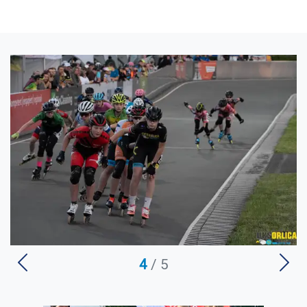
U
4
/ 5