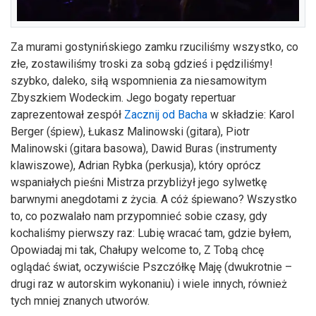
Za murami gostynińskiego zamku rzuciliśmy wszystko, co
złe, zostawiliśmy troski za sobą gdzieś i pędziliśmy!
szybko, daleko, siłą wspomnienia za niesamowitym
Zbyszkiem Wodeckim. Jego bogaty repertuar
zaprezentował zespół
Zacznij od Bacha
w składzie: Karol
Berger (śpiew), Łukasz Malinowski (gitara), Piotr
Malinowski (gitara basowa), Dawid Buras (instrumenty
klawiszowe), Adrian Rybka (perkusja), który oprócz
wspaniałych pieśni Mistrza przybliżył jego sylwetkę
barwnymi anegdotami z życia. A cóż śpiewano? Wszystko
to, co pozwalało nam przypomnieć sobie czasy, gdy
kochaliśmy pierwszy raz: Lubię wracać tam, gdzie byłem,
Opowiadaj mi tak, Chałupy welcome to, Z Tobą chcę
oglądać świat, oczywiście Pszczółkę Maję (dwukrotnie –
drugi raz w autorskim wykonaniu) i wiele innych, również
tych mniej znanych utworów.