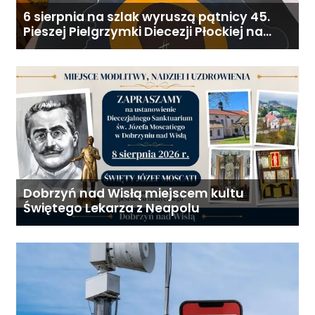
6 sierpnia na szlak wyruszą pątnicy 45.
Pieszej Pielgrzymki Diecezji Płockiej na
Jasną Górę
Dobrzyń nad Wisłą miejscem kultu
Świętego Lekarza z Neapolu