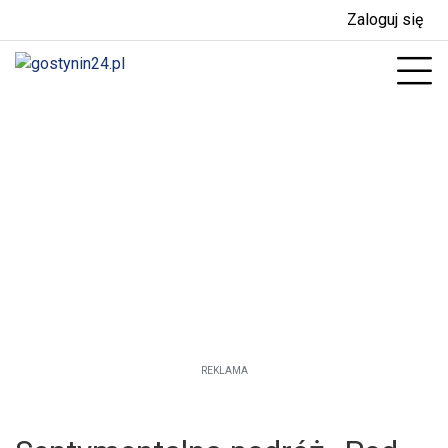
Zaloguj się
enu
Prz
REKLAMA