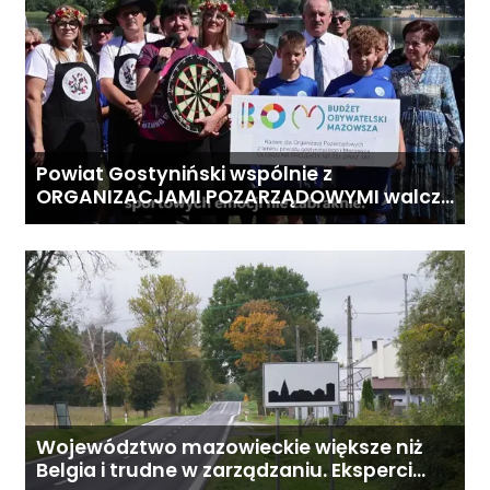
Powiat Gostyniński wspólnie z
ORGANIZACJAMI POZARZĄDOWYMI walczą
o środki z Budżetu Obywatelskiego
Mazowsza dla Organizacji z naszego
terenu!
Województwo mazowieckie większe niż
Belgia i trudne w zarządzaniu. Eksperci