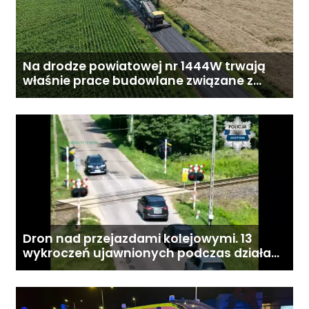
Na drodze powiatowej nr 1444W trwają
właśnie prace budowlane związane z
przebudową drogi
Dron nad przejazdami kolejowymi. 13
wykroczeń ujawnionych podczas działań
„Bezpieczny przejazd kolejowy”