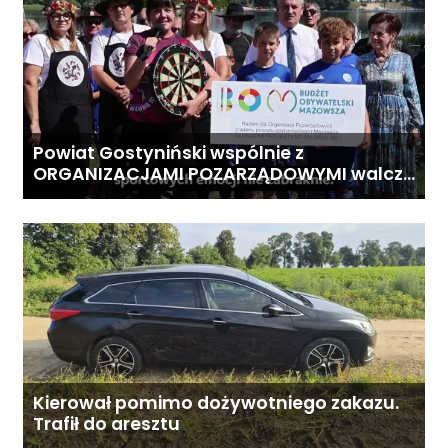
Powiat Gostyniński wspólnie z
ORGANIZACJAMI POZARZĄDOWYMI walczą
o środki z Budżetu Obywatelskiego
Mazowsza dla Organizacji z naszego
terenu!
Kierował pomimo dożywotniego zakazu.
Trafił do aresztu