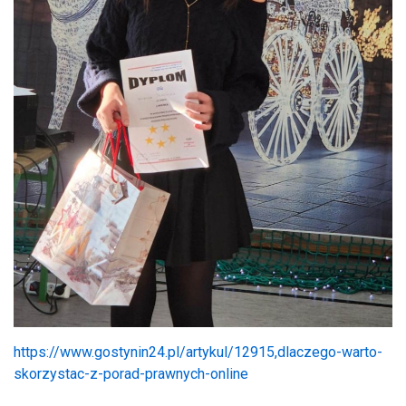
https://www.gostynin24.pl/artykul/12915,dlaczego-warto-
skorzystac-z-porad-prawnych-online