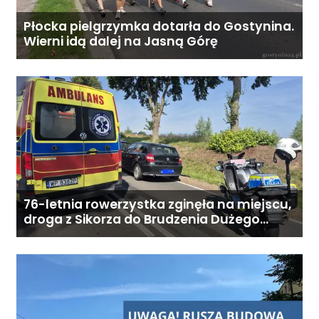
miesięcznie. Ostateczna cena
Płocka pielgrzymka dotarła do Gostynina.
zależy od zakresu opieki oraz
Wierni idą dalej na Jasną Górę
indywidualnych potrzeb
podopiecznego. Zadzwoń: 726
284 828 Poniedziałek–piątek,
9:00–18:00
76-letnia rowerzystka zginęła na miejscu,
droga z Sikorza do Brudzenia Dużego
zablokowana