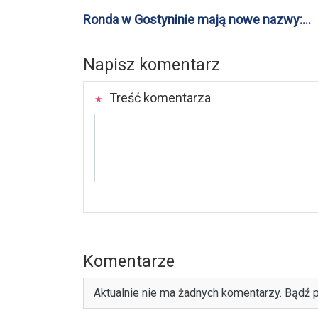
Ronda w Gostyninie mają nowe nazwy:
Wielkiej Orkiestry Świątecznej Pomocy i
Konstytucji
Napisz komentarz
Treść komentarza
Komentarze
Aktualnie nie ma żadnych komentarzy. Bądź p