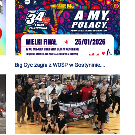
Big Cyc zagra z WOŚP w Gostyninie.
Szefem gostynińskiego sztabu została
Aleksandra Milczarek