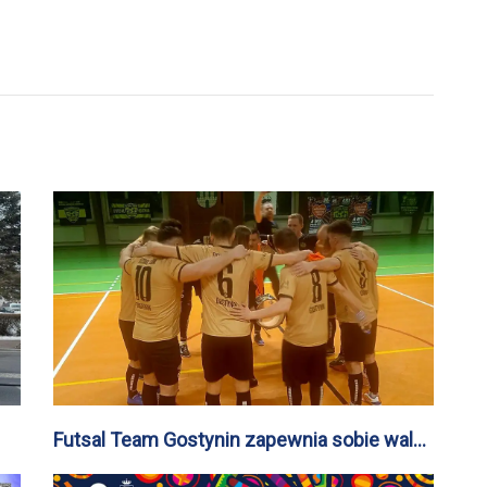
Futsal Team Gostynin zapewnia sobie walkę
w barażu i pierwsze miejsce w tabeli