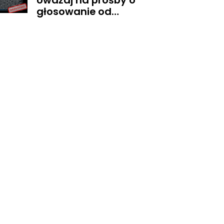
Uważaj na prośby o
głosowanie od
znajomych