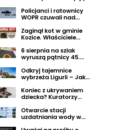
sądu trafił do aresztu
Policjanci i ratownicy
WOPR czuwali nad
bezpieczeństwem
Zaginął kot w gminie
uczestnika wyjątkowej
Kozice. Właściciele
wyprawy
wyznaczyli nagrodę za
6 sierpnia na szlak
pomoc
wyruszą pątnicy 45.
Pieszej Pielgrzymki
Odkryj tajemnice
Diecezji Płockiej na
wybrzeża Ligurii – Jak
Jasną Górę
przeżyć niezapomniane
Koniec z ukrywaniem
chwile w krainie pesto i
dziecka? Kuratorzy
słońca
dostaną uprawnienia,
Otwarcie stacji
jakich nie mieli
uzdatniania wody w
Pacynie