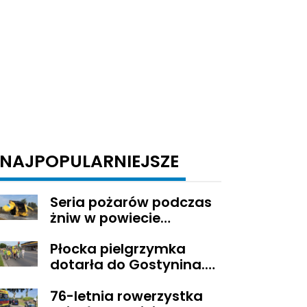
NAJPOPULARNIEJSZE
Seria pożarów podczas
żniw w powiecie
gostynińskim
Płocka pielgrzymka
dotarła do Gostynina.
Wierni idą dalej na
76-letnia rowerzystka
Jasną Górę