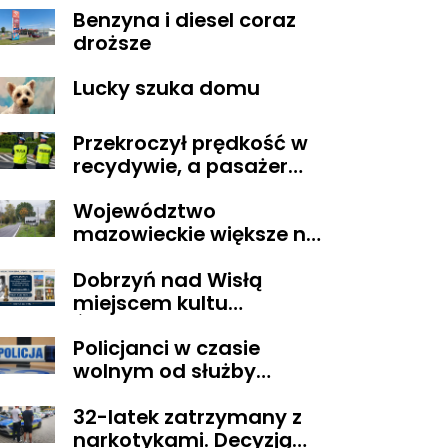
Benzyna i diesel coraz
Obywatelskiego
droższe
Mazowsza dla
Organizacji z naszego
Lucky szuka domu
terenu!
Przekroczył prędkość w
recydywie, a pasażer
okazał się być osobą
Województwo
poszukiwaną
mazowieckie większe niż
Belgia i trudne w
Dobrzyń nad Wisłą
zarządzaniu. Eksperci
miejscem kultu
proponują podział
Świętego Lekarza z
centralnej Polski
Policjanci w czasie
Neapolu
wolnym od służby
zatrzymali
32-latek zatrzymany z
poszukiwanego
narkotykami. Decyzją