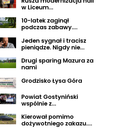
Rusza modernizacja hali
alkoholu
w Liceum
Ogólnokształcącym im.
10-latek zaginął
T. Kościuszki w
podczas zabawy.
Gostyninie
Wszystko zakończyło się
Jeden sygnał i tracisz
szczęśliwie
pieniądze. Nigdy nie
oddzwaniaj na te
Drugi sparing Mazura za
numery
nami
Grodzisko Łysa Góra
Powiat Gostyniński
wspólnie z
ORGANIZACJAMI
Kierował pomimo
POZARZĄDOWYMI
dożywotniego zakazu.
walczą o środki z
Trafił do aresztu
Budżetu