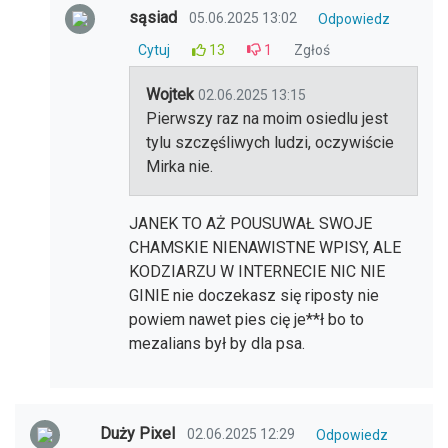
sąsiad
05.06.2025 13:02
Odpowiedz
Cytuj
13
1
Zgłoś
Wojtek
02.06.2025 13:15
Pierwszy raz na moim osiedlu jest
tylu szczęśliwych ludzi, oczywiście
Mirka nie.
JANEK TO AŻ POUSUWAŁ SWOJE
CHAMSKIE NIENAWISTNE WPISY, ALE
KODZIARZU W INTERNECIE NIC NIE
GINIE nie doczekasz się riposty nie
powiem nawet pies cię je**ł bo to
mezalians był by dla psa.
Duży Pixel
02.06.2025 12:29
Odpowiedz