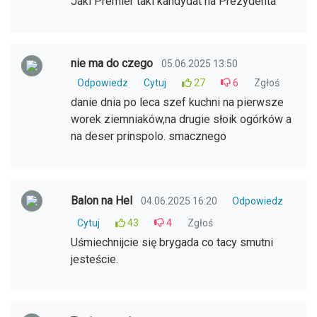
Jaki Premier taki kandydat na Prezydenta
nie ma do czego
05.06.2025 13:50
Odpowiedz
Cytuj
27
6
Zgłoś
danie dnia po leca szef kuchni na pierwsze
worek ziemniaków,na drugie słoik ogórków a
na deser prinspolo. smacznego
Balon na Hel
04.06.2025 16:20
Odpowiedz
Cytuj
43
4
Zgłoś
Uśmiechnijcie się brygada co tacy smutni
jesteście.