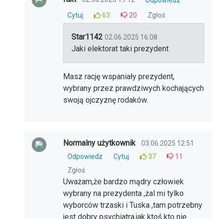
Cytuj
63
20
Zgłoś
Star1142
02.06.2025 16:08
Jaki elektorat taki prezydent
Masz rację wspaniały prezydent,
wybrany przez prawdziwych kochających
swoją ojczyznę rodaków.
Normalny użytkownik
03.06.2025 12:51
Odpowiedz
Cytuj
37
11
Zgłoś
Uważam,że bardzo mądry człowiek
wybrany na prezydenta ,żal mi tylko
wyborców trzaski i Tuska ,tam potrzebny
jest dobry psychiatra,jak ktoś kto nie