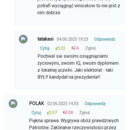
potrafi wyciągnąć wnioskow to nie jest z
nim dobrze
tatakasi
04.06.2025 19:23
Odpowiedz
Cytuj
22
4
Zgłoś
Pochwal sie swoimi osiągnięciami
życiowymi, swoim IQ, swoim dyplomem
z lokalnej uczelni. Jaki elektorat - taki
BYŁY kandydat na prezydenta!!
POLAK
02.06.2025 14:55
Odpowiedz
Cytuj
57
24
Zgłoś
Piękna sprawa. Wygrywa obóz prawdziwych
Patriotów. Zaklinanie rzeczywistości przez