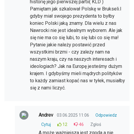
historię jego pierwszej partii( KLD )
Pamiętam jak szkalował Polskę w Brukseli.I
gdyby miał swojego prezydenta to byłby
koniec Polski jaką znamy. Dla wielu z nas
Nawrocki nie jest idealnym wyborem. Ale jak
się nie ma co się lubi, to się lubi co się ma!
Pytanie jakie należy postawić przed
wszystkimi brzmi - czy zależy nam na
naszym kraju, czy na naszych interesach i
ideologiach? Jak na Europę jesteśmy dużym
krajem. I gdybyśmy mieli mądrych polityków
to każdy zamiast kopać nas w tyłek, musiałby
się z nami liczyć.
Andrev
03.06.2025 11:06
Odpowiedz
Cytuj
12
46
Zgłoś
A może ważniejsza jest zgoda a nie