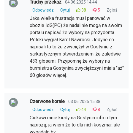
Trudny przekaz
04.06.2025 14:44
Odpowiedz
Cytuj
38
5
Zgłoś
Jaka wielka frustracja musi panować w
obozie IdG(PO) że nadal nie mogą na swoim
portalu napisać że wybory na prezydenta
Polski wygrał Karol Nawrocki. Jedyne co
napisali to to że zwyciężył w Gostynie z
sarkastycznym stwierdzeniem ,że zaledwie
433 głosami. Przypomnę że wybory na
burmistrza Gostynina zwyciężczyni miała "aż"
60 głosów więcej.
Czerwone korale
03.06.2025 15:38
Odpowiedz
Cytuj
44
8
Zgłoś
Ciekawi mnie kiedy na Gostynin info o tym
napiszą, ja wiem że to dla nich koszmar, ale
wypadało by.