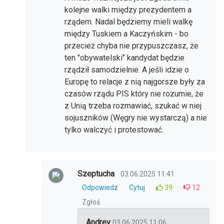
kolejne walki między prezydentem a
rządem. Nadal będziemy mieli walkę
między Tuskiem a Kaczyńskim - bo
przecież chyba nie przypuszczasz, że
ten "obywatelski" kandydat będzie
rządził samodzielnie. A jeśli idzie o
Europę to relacje z nią najgorsze były za
czasów rządu PIS który nie rozumie, że
z Unią trzeba rozmawiać, szukać w niej
sojuszników (Węgry nie wystarczą) a nie
tylko walczyć i protestować.
Szeptucha
03.06.2025 11:41
Odpowiedz
Cytuj
39
12
Zgłoś
Andrev
03.06.2025 11:06