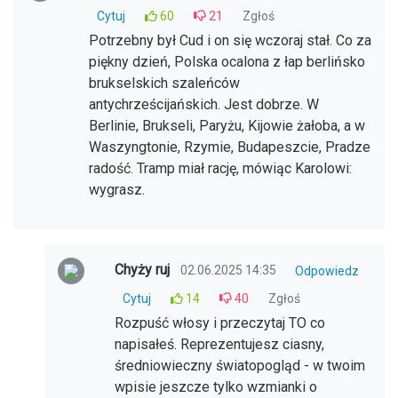
Cytuj
60
21
Zgłoś
Potrzebny był Cud i on się wczoraj stał. Co za
piękny dzień, Polska ocalona z łap berlińsko
brukselskich szaleńców
antychrześcijańskich. Jest dobrze. W
Berlinie, Brukseli, Paryżu, Kijowie żałoba, a w
Waszyngtonie, Rzymie, Budapeszcie, Pradze
radość. Tramp miał rację, mówiąc Karolowi:
wygrasz.
Chyży ruj
02.06.2025 14:35
Odpowiedz
Cytuj
14
40
Zgłoś
Rozpuść włosy i przeczytaj TO co
napisałeś. Reprezentujesz ciasny,
średniowieczny światopogląd - w twoim
wpisie jeszcze tylko wzmianki o