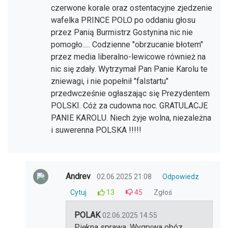
czerwone korale oraz ostentacyjne zjedzenie
wafelka PRINCE POLO po oddaniu głosu
przez Panią Burmistrz Gostynina nic nie
pomogło..... Codzienne "obrzucanie błotem"
przez media liberalno-lewicowe również na
nic się zdały. Wytrzymał Pan Panie Karolu te
zniewagi, i nie popełnił "falstartu"
przedwcześnie ogłaszając się Prezydentem
POLSKI. Cóż za cudowna noc. GRATULACJE
PANIE KAROLU. Niech żyje wolna, niezależna
i suwerenna POLSKA !!!!!
Andrev
02.06.2025 21:08
Odpowiedz
Cytuj
13
45
Zgłoś
POLAK
02.06.2025 14:55
Piękna sprawa. Wygrywa obóz