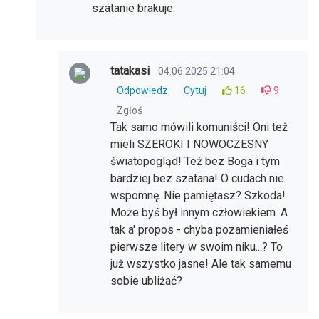
szatanie brakuje.
tatakasi
04.06.2025 21:04
Odpowiedz
Cytuj
16
9
Zgłoś
Tak samo mówili komuniści! Oni też
mieli SZEROKI I NOWOCZESNY
światopogląd! Też bez Boga i tym
bardziej bez szatana! O cudach nie
wspomnę. Nie pamiętasz? Szkoda!
Może byś był innym człowiekiem. A
tak a' propos - chyba pozamieniałeś
pierwsze litery w swoim niku...? To
już wszystko jasne! Ale tak samemu
sobie ubliżać?