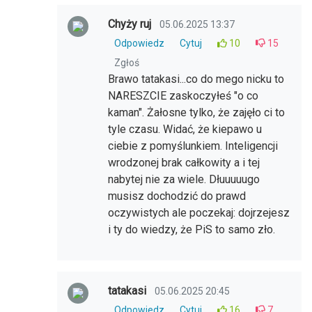
Chyży ruj
05.06.2025 13:37
Odpowiedz
Cytuj
10
15
Zgłoś
Brawo tatakasi...co do mego nicku to
NARESZCIE zaskoczyłeś "o co
kaman". Żałosne tylko, że zajęło ci to
tyle czasu. Widać, że kiepawo u
ciebie z pomyślunkiem. Inteligencji
wrodzonej brak całkowity a i tej
nabytej nie za wiele. Dłuuuuugo
musisz dochodzić do prawd
oczywistych ale poczekaj: dojrzejesz
i ty do wiedzy, że PiS to samo zło.
tatakasi
05.06.2025 20:45
Odpowiedz
Cytuj
16
7