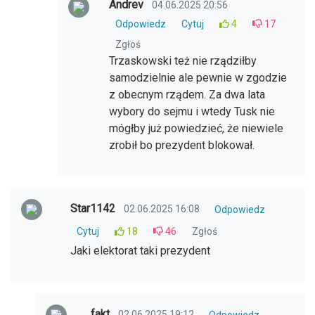
Andrev
04.06.2025 20:56
Odpowiedz
Cytuj
4
17
Zgłoś
Trzaskowski też nie rządziłby
samodzielnie ale pewnie w zgodzie
z obecnym rządem. Za dwa lata
wybory do sejmu i wtedy Tusk nie
mógłby już powiedzieć, że niewiele
zrobił bo prezydent blokował.
Star1142
02.06.2025 16:08
Odpowiedz
Cytuj
18
46
Zgłoś
Jaki elektorat taki prezydent
fakt
02.06.2025 19:12
Odpowiedz