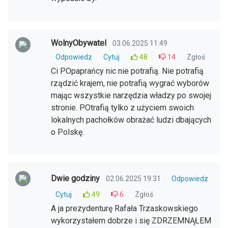
WolnyObywatel
03.06.2025 11:49
Odpowiedz
Cytuj
48
14
Zgłoś
Ci POpaprańcy nic nie potrafią. Nie potrafią
rządzić krajem, nie potrafią wygrać wyborów
mając wszystkie narzędzia władzy po swojej
stronie. POtrafią tylko z użyciem swoich
lokalnych pachołków obrażać ludzi dbających
o Polskę.
Dwie godziny
02.06.2025 19:31
Odpowiedz
Cytuj
49
6
Zgłoś
A ja prezydenturę Rafała Trzaskowskiego
wykorzystałem dobrze i się ZDRZEMNĄŁEM