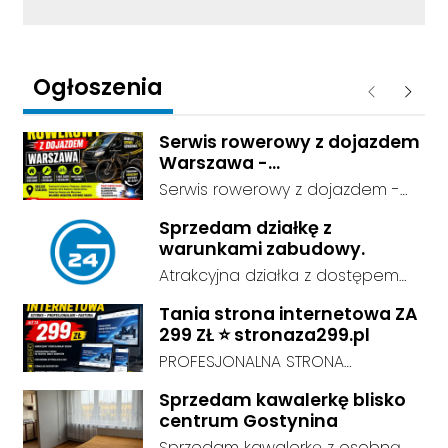
Ogłoszenia
Poprzednie
Następ
Serwis rowerowy z dojazdem
Warszawa -
mobilnyserwisrowerowy.7m.
Serwis rowerowy z dojazdem -
pl
odbieramy rower spod domu i
Sprzedam działkę z
odwozimy gotowy do jazdy.
warunkami zabudowy.
Dojeżdżamy do Konstancina-
Atrakcyjna działka z dostępem
Jeziornej, Piaseczna,
do sieci energetycznej i wodnej,
Józefosławia, Julianowa, Góry
Tania strona internetowa ZA
o powierzchni 0,4ha , przy drodze
Kalwarii, Zalesia Górnego,
299 ZŁ ⭐ stronaza299.pl
asfaltowej.
Nadarzyna, Raszyna oraz
PROFESJONALNA STRONA
Warszawy: Wilanów, Mokotów,
INTERNETOWA ZA 299 ZŁ! Chcesz
Sprzedam kawalerkę blisko
Ursynów, Wawer. Przeglądy,
mieć profesjonalną stronę
centrum Gostynina
naprawy, e-bike, cargo, rowery
internetową, ale nie chcesz
Sprzedam kawalerkę z osobną