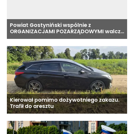
Powiat Gostyniński wspólnie z
ORGANIZACJAMI POZARZĄDOWYMI walczą
o środki z Budżetu Obywatelskiego
Mazowsza dla Organizacji z naszego
terenu!
Kierował pomimo dożywotniego zakazu.
Trafił do aresztu