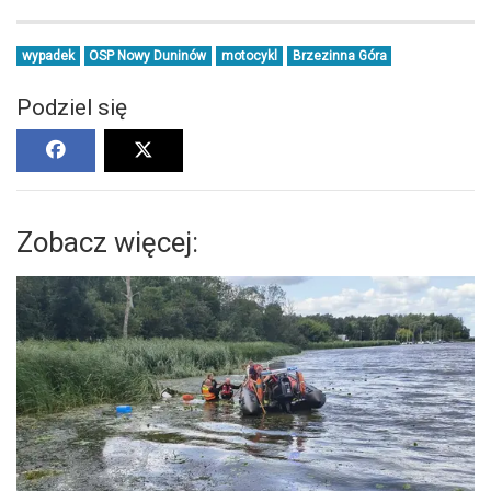
wypadek
OSP Nowy Duninów
motocykl
Brzezinna Góra
Podziel się
Zobacz więcej: