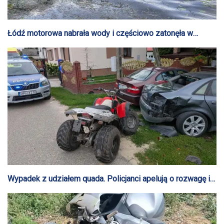
Łódź motorowa nabrała wody i częściowo zatonęła w
Nowym Duninowie
Wypadek z udziałem quada. Policjanci apelują o rozwagę i
ostrożność