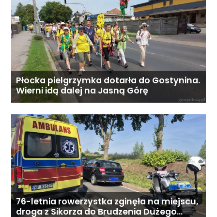
w bagażniku auta, kamperze czy
kabinie ciężarówki. Idealny na
dojazdy, wakacje lub do
poruszania się po mieście. Stan
techniczny i wizualny bardzo
dobry. Wszystko działa bez
zarzutu. Cena: 4 490 zł (do
Płocka pielgrzymka dotarła do Gostynina.
rozsądnej negocjacji).
Wierni idą dalej na Jasną Górę
76-letnia rowerzystka zginęła na miejscu,
droga z Sikorza do Brudzenia Dużego