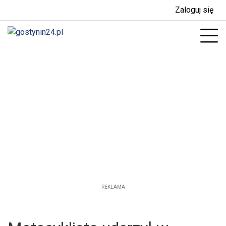
Zaloguj się
enu
Prz
REKLAMA