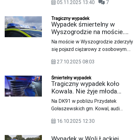
05.11.2025 13:40
7
panowanie nad pojazdem, uderzył w
przydrożne drzewa i dachował.
Tragiczny wypadek
Kierowca został przewieziony do
Wypadek śmiertelny w
szpitala w Płocku.
Wyszogrodzie na moście.
Przejazd zablokowany
Na moście w Wyszogrodzie zderzyły
się pojazd ciężarowy z osobowym.
Przejazd jest całkowicie
27.10.2025 08:03
zablokowany, utrudnienia potrwają
przynajmniej do godziny 11:00.
Śmiertelny wypadek
Tragiczny wypadek koło
Kowala. Nie żyje młoda
kobieta
Na DK91 w pobliżu Przydatek
Gołaszewskich gm. Kowal, audi
zderzyło się czołowo z samochodem
16.10.2025 12:30
ciężarowym. W wypadku zginęła 20-
letnia kierująca.
Wypadek w Woli Łąckiej