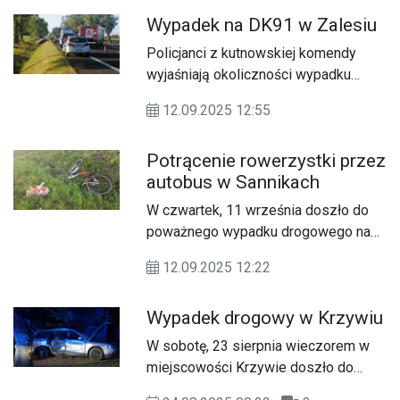
droga krajowa nr 62 w kierunku
Wypadek na DK91 w Zalesiu
Warszawy jest zablokowana.
Policjanci z kutnowskiej komendy
wyjaśniają okoliczności wypadku
drogowego, do którego doszło na
12.09.2025 12:55
DK91 w miejscowości Zalesie. Pojazd
osobowy marki skoda czołowo
Potrącenie rowerzystki przez
zderzył się z autem ciężarowym. W
autobus w Sannikach
wyniku wypadku ciężko ranna została
34-letnia kierująca osobówką.
W czwartek, 11 września doszło do
Apelujemy o zachowanie ostrożności
poważnego wypadku drogowego na
na drodze.
DW583. Kierowca autobusu potrącił
12.09.2025 12:22
rowerzystkę. Poszkodowana została
przetransportowana do szpitala przez
Wypadek drogowy w Krzywiu
Lotnicze Pogotowie Ratunkowe.
W sobotę, 23 sierpnia wieczorem w
miejscowości Krzywie doszło do
groźnego zdarzenia drogowego. Trzy