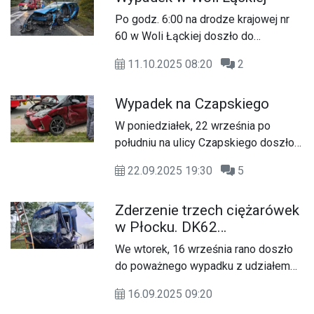
Po godz. 6:00 na drodze krajowej nr
60 w Woli Łąckiej doszło do
zdarzenia drogowego.
11.10.2025 08:20
2
Wypadek na Czapskiego
W poniedziałek, 22 września po
południu na ulicy Czapskiego doszło
do zderzenia dwóch samochodów
22.09.2025 19:30
5
osobowych. Seniorka wymusiła
pierwszeństwo przejazdu. Dwie
Zderzenie trzech ciężarówek
osoby trafiły do szpitala.
w Płocku. DK62
zablokowana
We wtorek, 16 września rano doszło
do poważnego wypadku z udziałem
trzech ciężarówek w Płocku. Na
16.09.2025 09:20
miejscu interweniowały służby, a