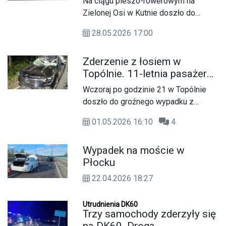
Na ciągu pieszo-rowerowym na
Zielonej Osi w Kutnie doszło do
tragicznego zderzenia dwóch hulajnóg
28.05.2026 17:00
elektrycznych. W wypadku
uczestniczyli 52-letni mężczyzna i
Zderzenie z łosiem w
15-latek, a starszego z uczestników
Topólnie. 11-letnia pasażerka
nie udało się uratować.
w ciężkim stanie
Wczoraj po godzinie 21 w Topólnie
doszło do groźnego wypadku z
udziałem samochodu osobowego i
01.05.2026 16:10
4
łosia. 38-letnia kierująca Renaultem
uderzyła w zwierzę, a 11-letnia
Wypadek na moście w
pasażerka w stanie ciężkim trafiła do
Płocku
szpitala.
22.04.2026 18:27
Utrudnienia DK60
Trzy samochody zderzyły się
na DK60. Droga