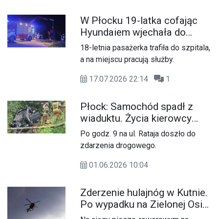
W Płocku 19-latka cofając
Hyundaiem wjechała do
Wisły
18-letnia pasażerka trafiła do szpitala,
a na miejscu pracują służby.
17.07.2026 22:14
1
Płock: Samochód spadł z
wiaduktu. Życia kierowcy
oraz pasażera nie udało się
Po godz. 9 na ul. Rataja doszło do
uratować
zdarzenia drogowego.
01.06.2026 10:04
Zderzenie hulajnóg w Kutnie.
Po wypadku na Zielonej Osi
zmarł 52-letni mężczyzna