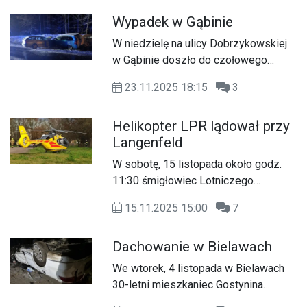
osobowych. Dwie osoby zostały
intensywne opady śniegu, które
Wypadek w Gąbinie
przewiezione do szpitali, policja
znacząco utrudniały widoczność i
podaje wstępne ustalenia dotyczące
W niedzielę na ulicy Dobrzykowskiej
przyczepność. Okoliczności
przebiegu zdarzenia.
w Gąbinie doszło do czołowego
zdarzenia wyjaśniają policjanci z
zderzenia skody i opla. Siedem osób,
Komendy Powiatowej Policji w
23.11.2025 18:15
3
w tym czworo dzieci, zostało
Gostyninie.
przewiezionych do szpitala; policja
Helikopter LPR lądował przy
prowadzi wstępne ustalenia.
Langenfeld
W sobotę, 15 listopada około godz.
11:30 śmigłowiec Lotniczego
Pogotowia Ratunkowego wylądował
15.11.2025 15:00
7
przy ulicy Langenfeld w Gostyninie.
Trzy zastępy straży pożarnej
Dachowanie w Bielawach
zabezpieczyły lądowisko.
We wtorek, 4 listopada w Bielawach
30-letni mieszkaniec Gostynina
kierujący volkswagenem stracił