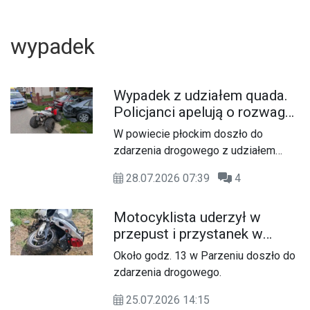
wypadek
Wypadek z udziałem quada.
Policjanci apelują o rozwagę
i ostrożność
W powiecie płockim doszło do
zdarzenia drogowego z udziałem
quada. Na miejscu lądował
28.07.2026 07:39
4
śmigłowiec Lotniczego Pogotowia
Ratunkowego. 17-letni kierujący trafił
Motocyklista uderzył w
do szpitala. Policjanci apelują o
przepust i przystanek w
rozwagę i odpowiedzialność.
Parzeniu
Około godz. 13 w Parzeniu doszło do
U
zdarzenia drogowego.
25.07.2026 14:15