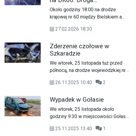
zablokowana w obu
Około godziny 18:00 na drodze
kierunkach
krajowej nr 60 między Bielskiem a
Gilinem doszło do zderzenia trzech
27.02.2026 18:30
samochodów osobowych. Droga jest
zablokowana w obu kierunkach.
Zderzenie czołowe w
Szkaradzie
We wtorek, 25 listopada tuż przed
północą, na drodze wojewódzkiej nr
577 w miejscowości Szkarada doszło
26.11.2025 10:40
2
do poważnego zdarzenia drogowego.
Ze wstępnych ustaleń policjantów
Wypadek w Gołasie
wynika, że 54-letni mieszkaniec
powiatu płockiego, kierujący
We wtorek, 25 listopada około
pojazdem marki Volkswagen Golf, na
godziny 9:30 w miejscowości Gołas
prostym odcinku drogi nie dostosował
(gmina Szczawin Kościelny) doszło
prędkości do warunków panujących na
25.11.2025 13:40
1
do zderzenia dwóch samochodów
jezdni. W tym czasie występowały