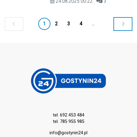
24.08.2025 00:22
3
osoby zostały poszkodowane i
przewiezione do szpitala.
1
2
3
4
...
tel. 692 453 484
tel. 785 955 985
info@gostynin24.pl