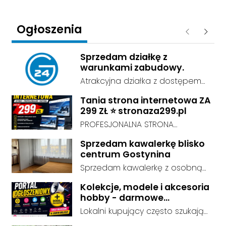
Ogłoszenia
Poprzednie
Następ
Sprzedam działkę z
warunkami zabudowy.
Atrakcyjna działka z dostępem
do sieci energetycznej i wodnej,
Tania strona internetowa ZA
o powierzchni 0,4ha , przy drodze
299 ZŁ ⭐ stronaza299.pl
asfaltowej.
PROFESJONALNA STRONA
INTERNETOWA ZA 299 ZŁ! Chcesz
Sprzedam kawalerkę blisko
mieć profesjonalną stronę
centrum Gostynina
internetową, ale nie chcesz
Sprzedam kawalerkę z osobną
wydawać tysięcy złotych?
kuchnią, łazienką i przedpokojem.
Zamów nowoczesną stronę
Kolekcje, modele i akcesoria
Stan dobry - do zamieszkania, 3
WWW już za 299 zł! Tworzymy
hobby - darmowe
piętro. Standard wykończenia -
ogłoszenia, dodaj swoje za
estetyczne i responsywne strony
Lokalni kupujący często szukają
dobry. cena do negocjacji.
darmo
dopasowane do Twojej branży,
dokładnie tego, co leży u Ciebie