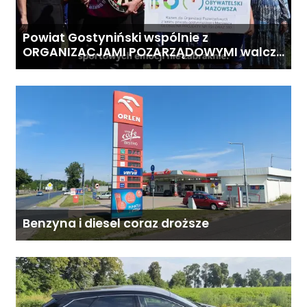
Powiat Gostyniński wspólnie z
ORGANIZACJAMI POZARZĄDOWYMI walczą
o środki z Budżetu Obywatelskiego
Mazowsza dla Organizacji z naszego
terenu!
Benzyna i diesel coraz droższe