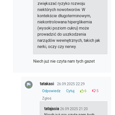
zwiększać ryzyko rozwoju
niektórych nowotworów. W
kontekście długoterminowym,
niekontrolowana hiperglikemia
(wysoki poziom cukru) może
prowadzić do uszkodzenia
narządów wewnętrznych, takich jak
nerki, oczy czy nerwy.
Niech już nie czyta nam tych gazet
tatakasi
26.09.2025 22:29
Odpowiedz
Cytuj
6
5
Zgłoś
tatajasia
26.09.2025 21:20
Niech już nie czyta nam tych