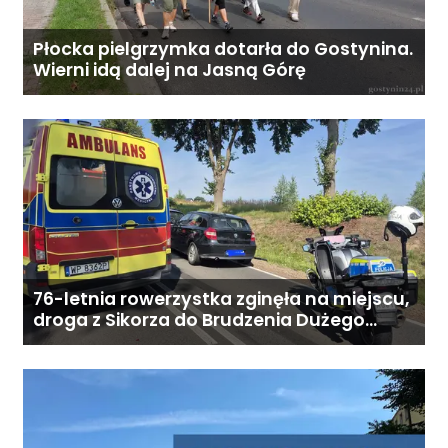
zamieszkaniem: od 6800 zł
miesięcznie. Ostateczna cena
Płocka pielgrzymka dotarła do Gostynina.
zależy od zakresu opieki oraz
Wierni idą dalej na Jasną Górę
indywidualnych potrzeb
podopiecznego. Zadzwoń: 726
284 828 Poniedziałek–piątek,
9:00–18:00
76-letnia rowerzystka zginęła na miejscu,
droga z Sikorza do Brudzenia Dużego
zablokowana