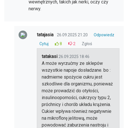
wewnętrznych, takich jak nerki, oczy czy
nerwy.
tatajasia
26.09.2025 21:20
Odpowiedz
Cytuj
8
2
Zgłoś
tatakasi
26.09.2025 18:46
A może wyrzućmy ze sklepów
wszystkie napoje dosładzane. bo :
nadmierne spożycie cukru jest
szkodliwe dla organizmu, ponieważ
może prowadzić do otyłości,
insulinooporności, cukrzycy typu 2,
próchnicy i chorób układu krążenia.
Cukier wpływa również negatywnie
na mikroflorę jelitową, może
powodować zaburzenia nastroju i