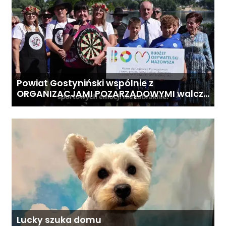
Powiat Gostyniński wspólnie z
ORGANIZACJAMI POZARZĄDOWYMI walczą
o środki z Budżetu Obywatelskiego
Mazowsza dla Organizacji z naszego
terenu!
Lucky szuka domu