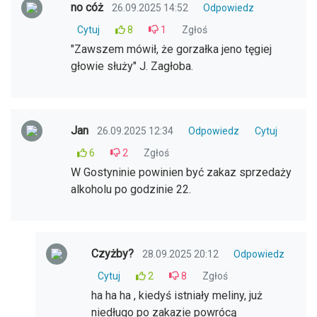
no cóż
26.09.2025 14:52
Odpowiedz
Cytuj
8
1
Zgłoś
"Zawszem mówił, że gorzałka jeno tęgiej
głowie służy" J. Zagłoba.
Jan
26.09.2025 12:34
Odpowiedz
Cytuj
6
2
Zgłoś
W Gostyninie powinien być zakaz sprzedaży
alkoholu po godzinie 22.
Czyżby?
28.09.2025 20:12
Odpowiedz
Cytuj
2
8
Zgłoś
ha ha ha , kiedyś istniały meliny, już
niedługo po zakazie powrócą