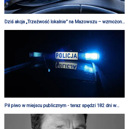
Dziś akcja „Trzeźwość lokalnie” na Mazowszu – wzmożone
kontrole na drogach regionu
Pił piwo w miejscu publicznym - teraz spędzi 182 dni w
więzieniu