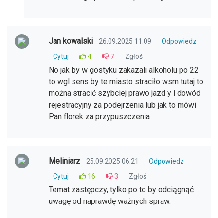
Jan kowalski
26.09.2025 11:09
Odpowiedz
Cytuj
4
7
Zgłoś
No jak by w gostyku zakazali alkoholu po 22
to wgl sens by te miasto straciło wsm tutaj to
można stracić szybciej prawo jazd y i dowód
rejestracyjny za podejrzenia lub jak to mówi
Pan florek za przypuszczenia
Meliniarz
25.09.2025 06:21
Odpowiedz
Cytuj
16
3
Zgłoś
Temat zastępczy, tylko po to by odciągnąć
uwagę od naprawdę ważnych spraw.