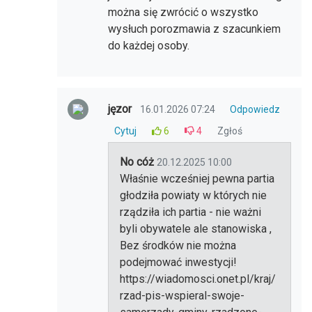
można się zwrócić o wszystko
wysłuch porozmawia z szacunkiem
do każdej osoby.
jęzor
16.01.2026 07:24
Odpowiedz
Cytuj
6
4
Zgłoś
No cóż
20.12.2025 10:00
Właśnie wcześniej pewna partia
głodziła powiaty w których nie
rządziła ich partia - nie ważni
byli obywatele ale stanowiska ,
Bez środków nie można
podejmować inwestycji!
https://wiadomosci.onet.pl/kraj/
rzad-pis-wspieral-swoje-