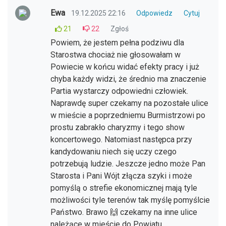
Ewa
19.12.2025 22:16
Odpowiedz
Cytuj
21
22
Zgłoś
Powiem, że jestem pełna podziwu dla
Starostwa chociaż nie głosowałam w
Powiecie w końcu widać efekty pracy i już
chyba każdy widzi, że średnio ma znaczenie
Partia wystarczy odpowiedni człowiek.
Naprawdę super czekamy na pozostałe ulice
w mieście a poprzedniemu Burmistrzowi po
prostu zabrakło charyzmy i tego show
koncertowego. Natomiast następca przy
kandydowaniu niech się uczy czego
potrzebują ludzie. Jeszcze jedno może Pan
Starosta i Pani Wójt złącza szyki i może
pomyślą o strefie ekonomicznej mają tyle
możliwości tyle terenów tak myślę pomyślcie
Państwo. Brawo 🙌 czekamy na inne ulice
należące w mieście do Powiatu.