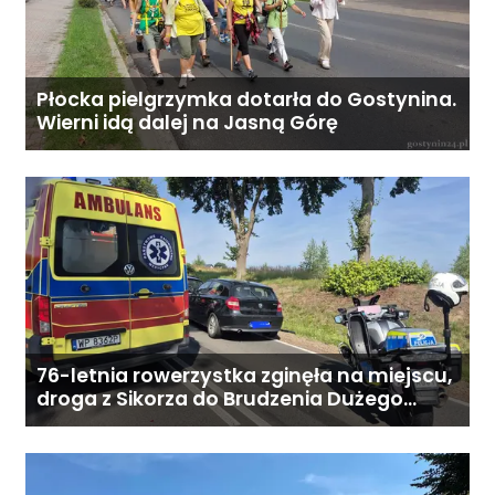
rozsądnej negocjacji).
potrzeb podopiecznego. -
Organizację opieki nawet w kilka
dni. - Stałe wsparcie
koordynatora oraz infolinię 24/7.
Płocka pielgrzymka dotarła do Gostynina.
Wierni idą dalej na Jasną Górę
Koszt całodobowej opieki z
zamieszkaniem: od 6800 zł
miesięcznie. Ostateczna cena
zależy od zakresu opieki oraz
indywidualnych potrzeb
podopiecznego. Zadzwoń: 726
284 828 Poniedziałek–piątek,
9:00–18:00
76-letnia rowerzystka zginęła na miejscu,
droga z Sikorza do Brudzenia Dużego
zablokowana