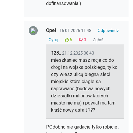
dofinansowania )
Opel
16.01.2026 11:48
Odpowiedz
Cytuj
6
0
Zgłoś
123..
21.12.2025 08:43
mieszkaniec masz racje co do
drogi na wojska polskiego, tylko
czy wiesz ulicą biegną sieci
miejskie które ciągle są
naprawiane (budowa nowych
dziesiątki milionów których
miasto nie ma) i powiat ma tam
kłaść nowy asfalt ???
POdobno nie gadacie tylko robicie ,