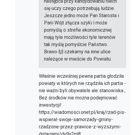
następca przy kandydowaniu niech
się uczy czego potrzebują ludzie.
Jeszcze jedno może Pan Starosta i
Pani Wójt złącza szyki i może
pomyślą o strefie ekonomicznej
mają tyle możliwości tyle terenów
tak myślę pomyślcie Państwo.
Brawo 🙌 czekamy na inne ulice
należące w mieście do Powiatu.
Właśnie wcześniej pewna partia głodziła
powiaty w których nie rządziła ich partia -
nie ważni byli obywatele ale stanowiska ,
Bez środków nie można podejmować
inwestycji!
https://wiadomosci.onet.pl/kraj/rzad-pis-
wspieral-swoje-samorzady-gminy-
rzadzone-przez-prawice-z-wyzszymi-
dotacjami/dv9x2m8