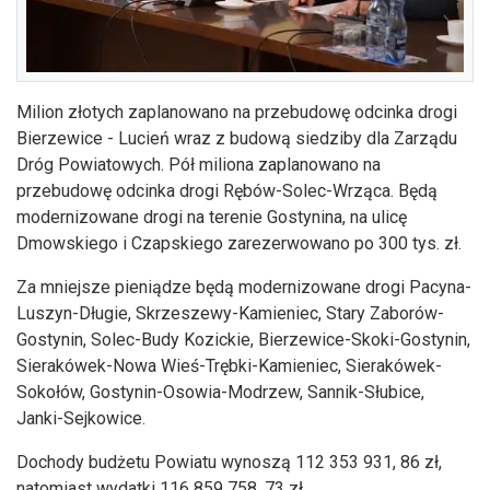
Milion złotych zaplanowano na przebudowę odcinka drogi
Bierzewice - Lucień wraz z budową siedziby dla Zarządu
Dróg Powiatowych. Pół miliona zaplanowano na
przebudowę odcinka drogi Rębów-Solec-Wrząca. Będą
modernizowane drogi na terenie Gostynina, na ulicę
Dmowskiego i Czapskiego zarezerwowano po 300 tys. zł.
Za mniejsze pieniądze będą modernizowane drogi Pacyna-
Luszyn-Długie, Skrzeszewy-Kamieniec, Stary Zaborów-
Gostynin, Solec-Budy Kozickie, Bierzewice-Skoki-Gostynin,
Sierakówek-Nowa Wieś-Trębki-Kamieniec, Sierakówek-
Sokołów, Gostynin-Osowia-Modrzew, Sannik-Słubice,
Janki-Sejkowice.
Dochody budżetu Powiatu wynoszą 112 353 931, 86 zł,
natomiast wydatki 116 859 758, 73 zł.