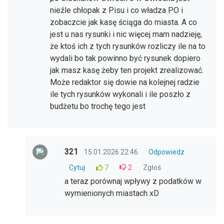
nieźle chłopak z Pisu i co władza PO i
zobaczcie jak kasę ściąga do miasta. A co
jest u nas rysunki i nic więcej mam nadzieję,
że ktoś ich z tych rysunków rozliczy ile na to
wydali bo tak powinno być rysunek dopiero
jak masz kasę żeby ten projekt zrealizować.
Może redaktor się dowie na kolejnej radzie
ile tych rysunków wykonali i ile poszło z
budżetu bo trochę tego jest
321
15.01.2026 22:46
Odpowiedz
Cytuj
7
2
Zgłoś
a teraz porównaj wpływy z podatków w
wymienionych miastach xD