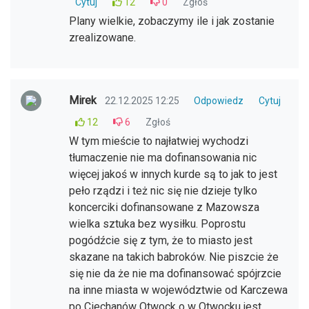
Cytuj
12
0
Zgłoś
Plany wielkie, zobaczymy ile i jak zostanie
zrealizowane.
Mirek
22.12.2025 12:25
Odpowiedz
Cytuj
12
6
Zgłoś
W tym mieście to najłatwiej wychodzi
tłumaczenie nie ma dofinansowania nic
więcej jakoś w innych kurde są to jak to jest
peło rządzi i też nic się nie dzieje tylko
koncerciki dofinansowane z Mazowsza
wielka sztuka bez wysiłku. Poprostu
pogódźcie się z tym, że to miasto jest
skazane na takich babroków. Nie piszcie że
się nie da że nie ma dofinansować spójrzcie
na inne miasta w województwie od Karczewa
po Ciechanów Otwock o w Otwocku jest