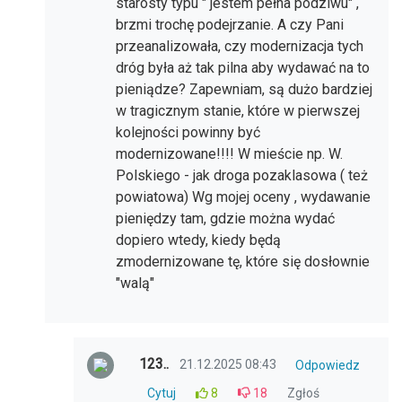
starosty typu " jestem pełna podziwu" ,
brzmi trochę podejrzanie. A czy Pani
przeanalizowała, czy modernizacja tych
dróg była aż tak pilna aby wydawać na to
pieniądze? Zapewniam, są dużo bardziej
w tragicznym stanie, które w pierwszej
kolejności powinny być
modernizowane!!!! W mieście np. W.
Polskiego - jak droga pozaklasowa ( też
powiatowa) Wg mojej oceny , wydawanie
pieniędzy tam, gdzie można wydać
dopiero wtedy, kiedy będą
zmodernizowane tę, które się dosłownie
"walą"
123..
21.12.2025 08:43
Odpowiedz
Cytuj
8
18
Zgłoś