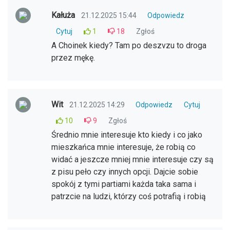
Kałuża
21.12.2025 15:44
Odpowiedz
Cytuj
1
18
Zgłoś
A Choinek kiedy? Tam po deszvzu to droga
przez mękę.
Wit
21.12.2025 14:29
Odpowiedz
Cytuj
10
9
Zgłoś
Średnio mnie interesuje kto kiedy i co jako
mieszkańca mnie interesuje, że robią co
widać a jeszcze mniej mnie interesuje czy są
z pisu peło czy innych opcji. Dajcie sobie
spokój z tymi partiami każda taka sama i
patrzcie na ludzi, którzy coś potrafią i robią