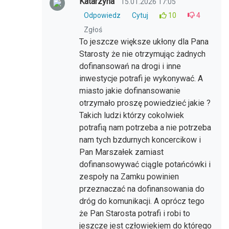
Katarzyna
15.01.2026 17:05
Odpowiedz
Cytuj
10
4
Zgłoś
To jeszcze większe ukłony dla Pana
Starosty że nie otrzymując żadnych
dofinansowań na drogi i inne
inwestycje potrafi je wykonywać. A
miasto jakie dofinansowanie
otrzymało proszę powiedzieć jakie ?
Takich ludzi którzy cokolwiek
potrafią nam potrzeba a nie potrzeba
nam tych bzdurnych koncercikow i
Pan Marszałek zamiast
dofinansowywać ciągle potańcówki i
zespoły na Zamku powinien
przeznaczać na dofinansowania do
dróg do komunikacji. A oprócz tego
że Pan Starosta potrafi i robi to
jeszcze jest człowiekiem do którego