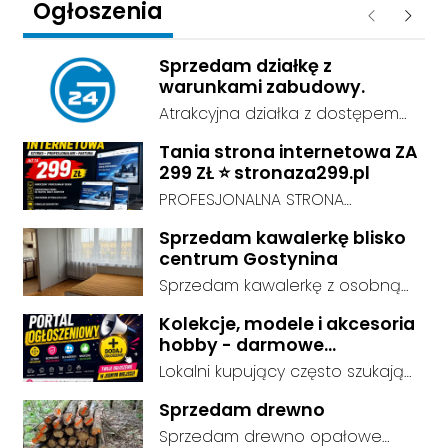
Ogłoszenia
Poprzednie
Następ
Sprzedam działkę z
warunkami zabudowy.
Atrakcyjna działka z dostępem
do sieci energetycznej i wodnej,
Tania strona internetowa ZA
o powierzchni 0,4ha , przy drodze
299 ZŁ ⭐ stronaza299.pl
asfaltowej.
PROFESJONALNA STRONA
INTERNETOWA ZA 299 ZŁ! Chcesz
Sprzedam kawalerkę blisko
mieć profesjonalną stronę
centrum Gostynina
internetową, ale nie chcesz
Sprzedam kawalerkę z osobną
wydawać tysięcy złotych?
kuchnią, łazienką i przedpokojem.
Zamów nowoczesną stronę
Kolekcje, modele i akcesoria
Stan dobry - do zamieszkania, 3
WWW już za 299 zł! Tworzymy
hobby - darmowe
piętro. Standard wykończenia -
ogłoszenia, dodaj swoje za
estetyczne i responsywne strony
Lokalni kupujący często szukają
dobry. cena do negocjacji.
darmo
dopasowane do Twojej branży,
dokładnie tego, co leży u Ciebie
Sprzedam drewno
które dobrze prezentują się na
w domu. Kategorie są czytelnie
Sprzedam drewno opałowe
komputerze, telefonie i tablecie.
podzielone, dzięki czemu osoby