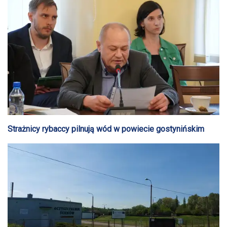
Strażnicy rybaccy pilnują wód w powiecie gostynińskim