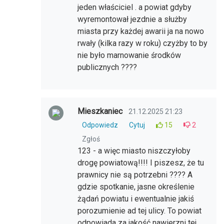
jeden właściciel . a powiat gdyby
wyremontował jezdnie a służby
miasta przy każdej awarii ja na nowo
rwały (kilka razy w roku) czyżby to by
nie było marnowanie środków
publicznych ????
Mieszkaniec
21.12.2025 21:23
Odpowiedz
Cytuj
15
2
Zgłoś
123 - a więc miasto niszczyłoby
drogę powiatową!!!! I piszesz, że tu
prawnicy nie są potrzebni ???? A
gdzie spotkanie, jasne określenie
żądań powiatu i ewentualnie jakiś
porozumienie ad tej ulicy. To powiat
odpowiada za jakość nawierzni tej