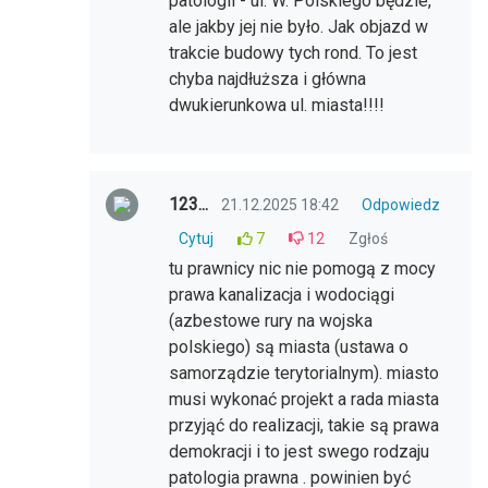
patologii - ul. W. Polskiego będzie,
ale jakby jej nie było. Jak objazd w
trakcie budowy tych rond. To jest
chyba najdłuższa i główna
dwukierunkowa ul. miasta!!!!
123...
21.12.2025 18:42
Odpowiedz
Cytuj
7
12
Zgłoś
tu prawnicy nic nie pomogą z mocy
prawa kanalizacja i wodociągi
(azbestowe rury na wojska
polskiego) są miasta (ustawa o
samorządzie terytorialnym). miasto
musi wykonać projekt a rada miasta
przyjąć do realizacji, takie są prawa
demokracji i to jest swego rodzaju
patologia prawna . powinien być