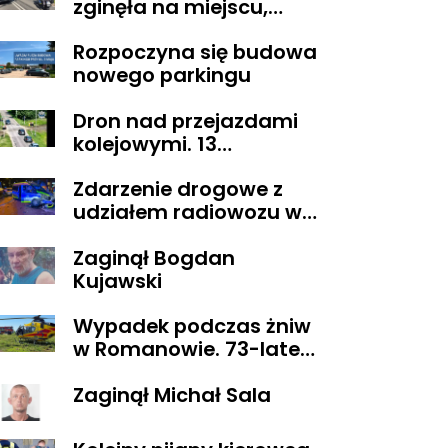
zginęła na miejscu,
droga z Sikorza do
Rozpoczyna się budowa
Brudzenia Dużego
nowego parkingu
zablokowana
Dron nad przejazdami
kolejowymi. 13
wykroczeń ujawnionych
Zdarzenie drogowe z
podczas działań
udziałem radiowozu w
„Bezpieczny przejazd
Płocku
kolejowy”
Zaginął Bogdan
Kujawski
Wypadek podczas żniw
w Romanowie. 73-latek
spadł z kombajnu
Zaginął Michał Sala