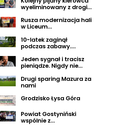
Kolejny pijany kierowca
wyeliminowany z drogi.
Miał blisko 3 promile
Rusza modernizacja hali
alkoholu
w Liceum
Ogólnokształcącym im.
10-latek zaginął
T. Kościuszki w
podczas zabawy.
Gostyninie
Wszystko zakończyło się
Jeden sygnał i tracisz
szczęśliwie
pieniądze. Nigdy nie
oddzwaniaj na te
Drugi sparing Mazura za
numery
nami
Grodzisko Łysa Góra
Powiat Gostyniński
wspólnie z
ORGANIZACJAMI