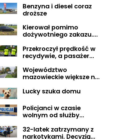
Benzyna i diesel coraz
POZARZĄDOWYMI
droższe
walczą o środki z
Budżetu
Kierował pomimo
Obywatelskiego
dożywotniego zakazu.
Mazowsza dla
Trafił do aresztu
Organizacji z naszego
Przekroczył prędkość w
terenu!
recydywie, a pasażer
okazał się być osobą
Województwo
poszukiwaną
mazowieckie większe niż
Belgia i trudne w
Lucky szuka domu
zarządzaniu. Eksperci
proponują podział
centralnej Polski
Policjanci w czasie
wolnym od służby
zatrzymali
32-latek zatrzymany z
poszukiwanego
narkotykami. Decyzją