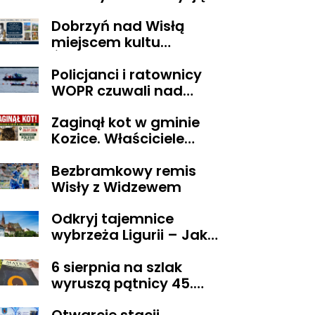
sądu trafił do aresztu
Dobrzyń nad Wisłą
miejscem kultu
Świętego Lekarza z
Policjanci i ratownicy
Neapolu
WOPR czuwali nad
bezpieczeństwem
Zaginął kot w gminie
uczestnika wyjątkowej
Kozice. Właściciele
wyprawy
wyznaczyli nagrodę za
Bezbramkowy remis
pomoc
Wisły z Widzewem
Odkryj tajemnice
wybrzeża Ligurii – Jak
przeżyć niezapomniane
6 sierpnia na szlak
chwile w krainie pesto i
wyruszą pątnicy 45.
słońca
Pieszej Pielgrzymki