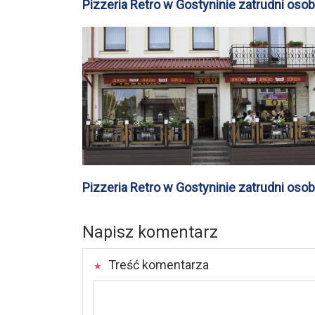
Pizzeria Retro w Gostyninie zatrudni oso
chętne do pracy w kuchni w weekendy
Pizzeria Retro w Gostyninie zatrudni oso
chętne do pracy w kuchni w weekendy
Napisz komentarz
Treść komentarza