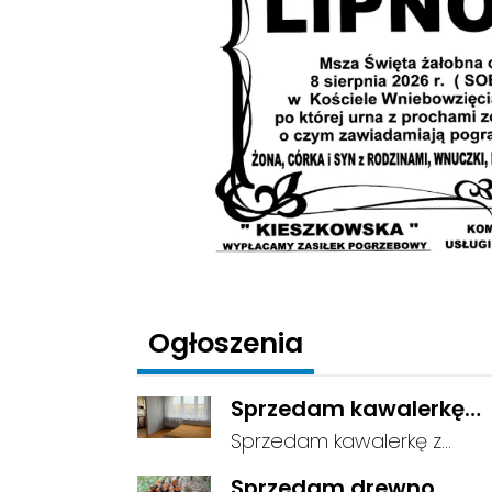
Ogłoszenia
Sprzedam kawalerkę
blisko centrum
Sprzedam kawalerkę z
Gostynina
osobną kuchnią, łazienką i
Sprzedam drewno