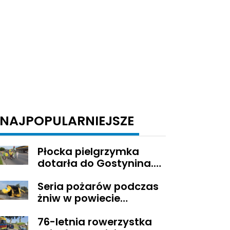
NAJPOPULARNIEJSZE
Płocka pielgrzymka
dotarła do Gostynina.
Wierni idą dalej na
Seria pożarów podczas
Jasną Górę
żniw w powiecie
gostynińskim
76-letnia rowerzystka