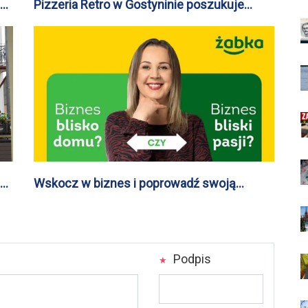
by
Pizzeria Retro w Gostyninie poszukuje
osoby do dowozu pizzy
by
Wskocz w biznes i poprowadź swoją
Żabkę!
Podpis