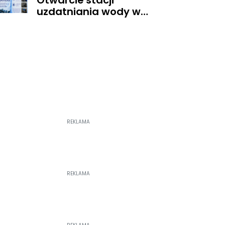
Otwarcie stacji
Diecezji Płockiej na
uzdatniania wody w
Jasną Górę
Pacynie
REKLAMA
REKLAMA