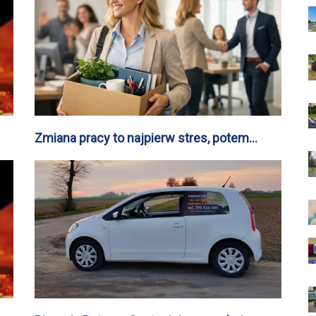
Zmiana pracy to najpierw stres, potem
satysfakcja – 70% pracowników biurowych
jest zadowolonych z decyzji