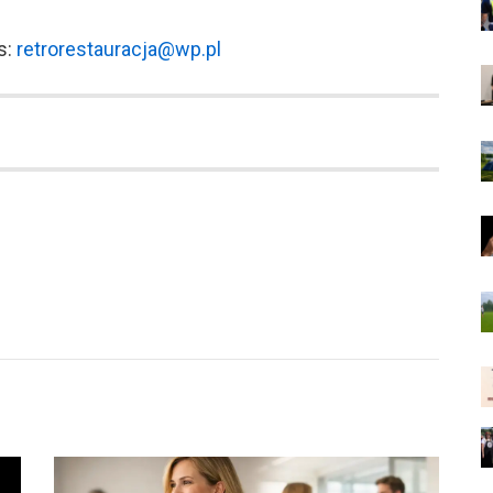
s:
retrorestauracja@wp.pl