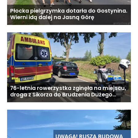
zarzutu. Cena: 4 490 zł (do
Płocka pielgrzymka dotarła do Gostynina.
rozsądnej negocjacji).
Wierni idą dalej na Jasną Górę
76-letnia rowerzystka zginęła na miejscu,
droga z Sikorza do Brudzenia Dużego
zablokowana