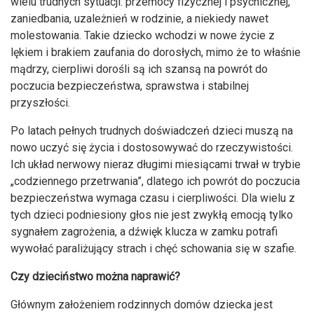
wielu trudnych sytuacji: przemocy fizycznej i psychicznej,
zaniedbania, uzależnień w rodzinie, a niekiedy nawet
molestowania. Takie dziecko wchodzi w nowe życie z
lękiem i brakiem zaufania do dorosłych, mimo że to właśnie
mądrzy, cierpliwi dorośli są ich szansą na powrót do
poczucia bezpieczeństwa, sprawstwa i stabilnej
przyszłości.
Po latach pełnych trudnych doświadczeń dzieci muszą na
nowo uczyć się życia i dostosowywać do rzeczywistości.
Ich układ nerwowy nieraz długimi miesiącami trwał w trybie
„codziennego przetrwania”, dlatego ich powrót do poczucia
bezpieczeństwa wymaga czasu i cierpliwości. Dla wielu z
tych dzieci podniesiony głos nie jest zwykłą emocją tylko
sygnałem zagrożenia, a dźwięk klucza w zamku potrafi
wywołać paraliżujący strach i chęć schowania się w szafie.
Czy dzieciństwo można naprawić?
Głównym założeniem rodzinnych domów dziecka jest