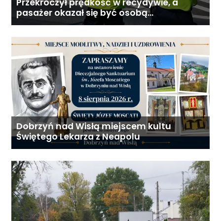
Przekroczył prędkość w recydywie, a
pasażer okazał się być osobą
poszukiwaną
Dobrzyń nad Wisłą miejscem kultu
Świętego Lekarza z Neapolu