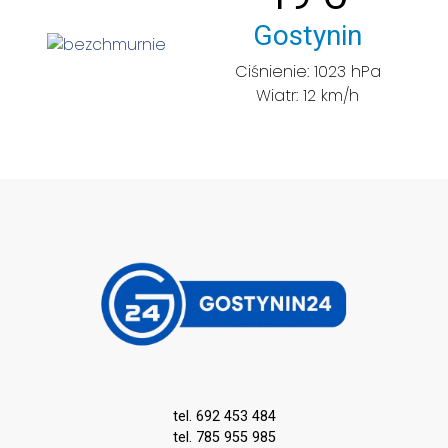
Miasto:
Gostynin
Ciśnienie: 1023 hPa
Wiatr: 12 km/h
tel. 692 453 484
tel. 785 955 985