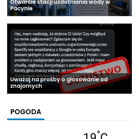
Otwarcie stacji uzdatniania wody w
Pacynie
Uważaj na prośby o głosowanie od
znajomych
POGODA
°
Temperatu
19
C