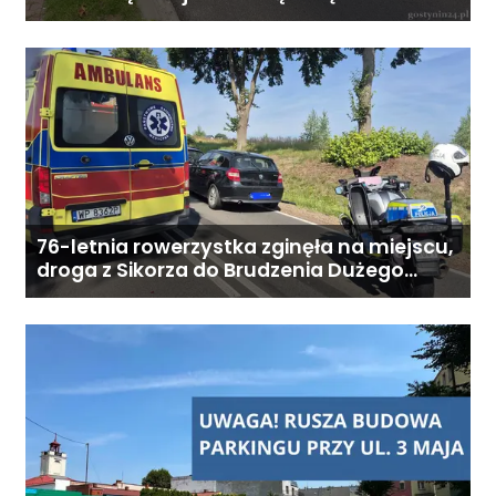
zamieszkaniem: od 6800 zł
miesięcznie. Ostateczna cena
zależy od zakresu opieki oraz
indywidualnych potrzeb
podopiecznego. Zadzwoń: 726
284 828 Poniedziałek–piątek,
9:00–18:00
76-letnia rowerzystka zginęła na miejscu,
droga z Sikorza do Brudzenia Dużego
zablokowana