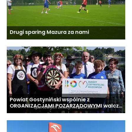
Drugi sparing Mazura za nami
Powiat Gostyniński wspólnie z
ORGANIZACJAMI POZARZĄDOWYMI walczą
o środki z Budżetu Obywatelskiego
Mazowsza dla Organizacji z naszego
terenu!