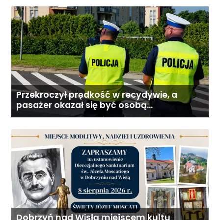
Przekroczył prędkość w recydywie, a
pasażer okazał się być osobą
poszukiwaną
Dobrzyń nad Wisłą miejscem kultu